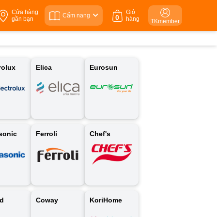
Cửa hàng
Giỏ
Cẩm nang
0
gần bạn
hàng
TKmember
rolux
Elica
Eurosun
sonic
Ferroli
Chef's
ld
Coway
KoriHome