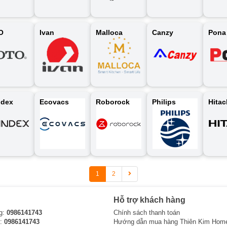
O
Ivan
Malloca
Canzy
Pona
ndex
Ecovacs
Roborock
Philips
Hitac
1
2
Hỗ trợ khách hàng
g:
0986141743
Chính sách thanh toán
i:
0986141743
Hướng dẫn mua hàng Thiên Kim Hom