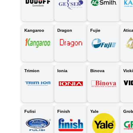
Kangaroo
Dragon
Fujie
Atic
Trimion
Ionia
Binova
Vicki
Fulisi
Finish
Yale
Gro