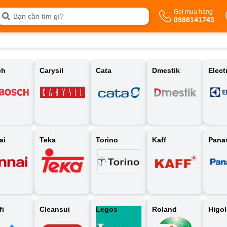
Gọi mua hàng
0986141743
ch
Carysil
Cata
Dmestik
Elect
ai
Teka
Torino
Kaff
Pana
fi
Cleansui
Legos
Roland
Higo