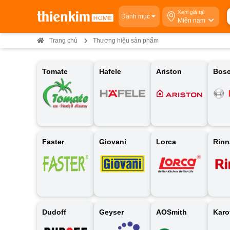
Xem giá tại
Danh mục
Miền nam
Trang chủ
Thương hiệu sản phẩm
Tomate
Hafele
Ariston
Bos
Faster
Giovani
Lorca
Rinn
Dudoff
Geyser
AOSmith
Karo