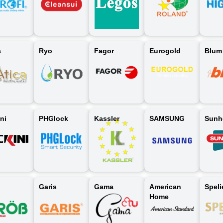
a
Ryo
Fagor
Eurogold
Blum
ni
PHGlock
Kassler
SAMSUNG
Sunh
b
Garis
Gama
American
Speli
Home