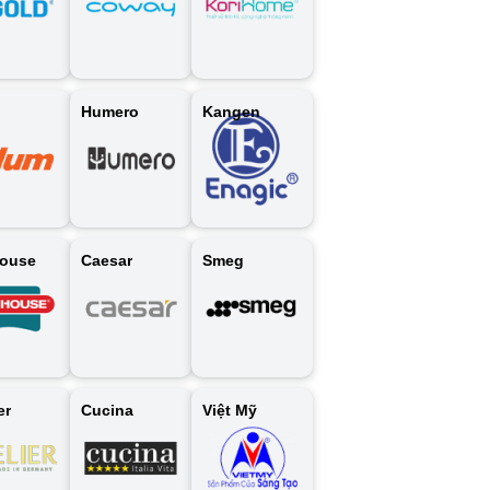
Humero
Kangen
ouse
Caesar
Smeg
er
Cucina
Việt Mỹ