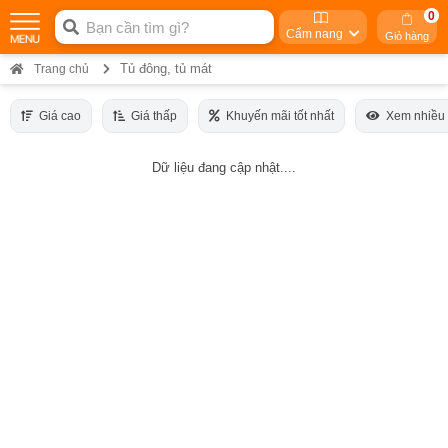
0
Cẩm nang
Giỏ hàng
Tủ đông, tủ mát
Trang chủ
Giá cao
Giá thấp
Khuyến mãi tốt nhất
Xem nhiều
Dữ liệu đang cập nhật....