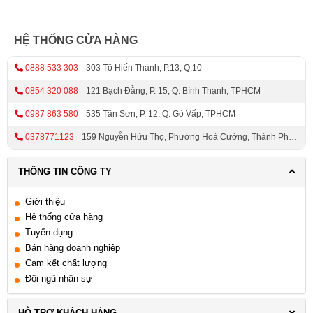
HỆ THỐNG CỬA HÀNG
0888 533 303
303 Tô Hiến Thành, P.13, Q.10
0854 320 088
121 Bạch Đằng, P. 15, Q. Bình Thạnh, TPHCM
0987 863 580
535 Tân Sơn, P. 12, Q. Gò Vấp, TPHCM
0378771123
159 Nguyễn Hữu Thọ, Phường Hoà Cường, Thành Phố
Đà Nẵng
THÔNG TIN CÔNG TY
Giới thiệu
Hệ thống cửa hàng
Tuyển dụng
Bán hàng doanh nghiệp
Cam kết chất lượng
Đội ngũ nhân sự
HỖ TRỢ KHÁCH HÀNG