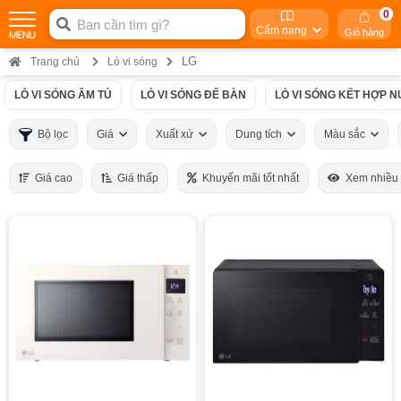
0
Cẩm nang
Giỏ hàng
LG
Trang chủ
Lò vi sóng
LÒ VI SÓNG ÂM TỦ
LÒ VI SÓNG ĐỂ BÀN
LÒ VI SÓNG KẾT HỢP 
Bộ lọc
Giá
Xuất xứ
Dung tích
Màu sắc
Giá cao
Giá thấp
Khuyến mãi tốt nhất
Xem nhiều