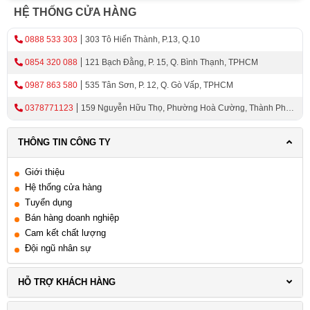
HỆ THỐNG CỬA HÀNG
Ý Nghĩa Và Vai Trò Của Chặn Cửa Chống
Va Đập Trong Quá Trình Làm Mộc
0888 533 303
303 Tô Hiến Thành, P.13, Q.10
0854 320 088
121 Bạch Đằng, P. 15, Q. Bình Thạnh, TPHCM
Chặn cửa - chốt an toàn không chỉ có ý nghĩa cơ bản là
ngăn chặn sự mở cửa không mong muốn, mà còn đóng
0987 863 580
535 Tân Sơn, P. 12, Q. Gò Vấp, TPHCM
vai trò quan trọng trong việc bảo vệ an toàn và tăng tính
0378771123
159 Nguyễn Hữu Thọ, Phường Hoà Cường, Thành Phố
bảo mật của cửa và cổng. Dưới đây là những vai trò
Đà Nẵng
chính của nó trong quá trình làm mộc:
THÔNG TIN CÔNG TY
Bảo vệ an toàn
Giới thiệu
Đảm bảo rằng các cửa và cổng chỉ mở khi có
Hệ thống cửa hàng
người điều khiển hoặc có sự cho phép. Điều
Tuyển dụng
này giúp ngăn chặn trẻ em và người lạ tiếp
Bán hàng doanh nghiệp
cận các khu vực không an toàn như bể bơi,
Cam kết chất lượng
Đội ngũ nhân sự
khu vực công cộng hoặc các vùng nguy hiểm
khác.
HỖ TRỢ KHÁCH HÀNG
Bảo vệ tài sản