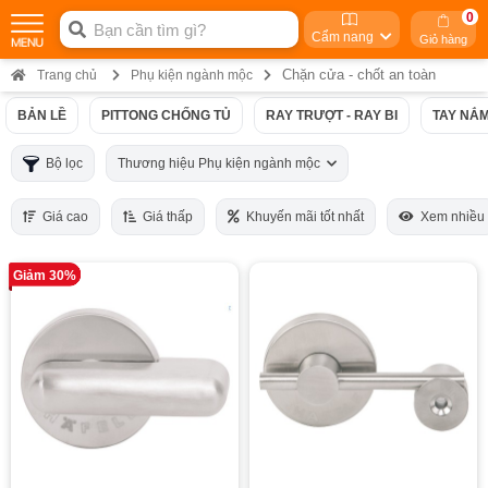
0
Cẩm nang
Giỏ hàng
Chặn cửa - chốt an toàn
Trang chủ
Phụ kiện ngành mộc
BẢN LỀ
PITTONG CHỐNG TỦ
RAY TRƯỢT - RAY BI
TAY NẮM
Bộ lọc
Thương hiệu Phụ kiện ngành mộc
Giá cao
Giá thấp
Khuyến mãi tốt nhất
Xem nhiều
Giảm 30%