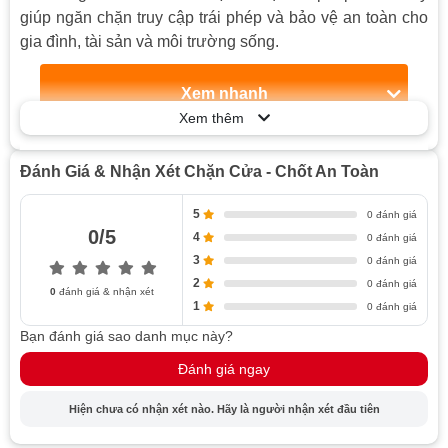
giúp ngăn chặn truy cập trái phép và bảo vệ an toàn cho
gia đình, tài sản và môi trường sống.
Xem nhanh
Xem thêm
Ý nghĩa và vai trò của chặn cửa chống va đập trong
quá trình làm mộc
Đánh Giá & Nhận Xét Chặn Cửa - Chốt An Toàn
Các loại phụ kiện chặn cửa thông minh
Phụ kiện chặn cửa dạng nổi
5
0 đánh giá
Chốt an toàn dạng âm
0/5
4
0 đánh giá
Chất liệu sử dụng
3
0 đánh giá
2
0 đánh giá
Loại vật liệu phổ biến cho dụng cụ chặn cửa
0
đánh giá & nhận xét
1
chống va đập
0 đánh giá
Ưu điểm của từng loại vật liệu
Bạn đánh giá sao danh mục này?
Cách lắp đặt và sử dụng hiệu quả
Đánh giá ngay
Hướng dẫn chi tiết về cách lắp đặt
Hiện chưa có nhận xét nào. Hãy là người nhận xét đầu tiên
Gợi ý cách sử dụng an toàn và hiệu quả