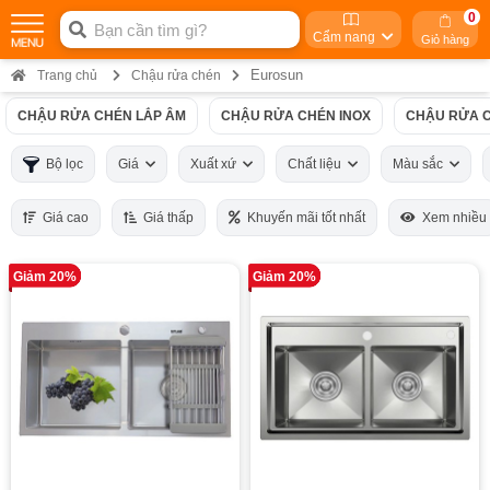
0
Cẩm nang
Giỏ hàng
Eurosun
Trang chủ
Chậu rửa chén
CHẬU RỬA CHÉN LẮP ÂM
CHẬU RỬA CHÉN INOX
CHẬU RỬA C
Bộ lọc
Giá
Xuất xứ
Chất liệu
Màu sắc
Giá cao
Giá thấp
Khuyến mãi tốt nhất
Xem nhiều
Giảm 20%
Giảm 20%