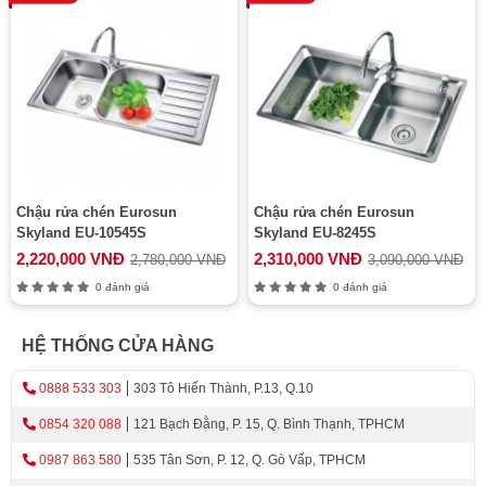
Chậu rửa chén Eurosun
Chậu rửa chén Eurosun
Skyland EU-10545S
Skyland EU-8245S
2,220,000 VNĐ
2,310,000 VNĐ
2,780,000 VNĐ
3,090,000 VNĐ
0 đánh giá
0 đánh giá
HỆ THỐNG CỬA HÀNG
0888 533 303
303 Tô Hiến Thành, P.13, Q.10
0854 320 088
121 Bạch Đằng, P. 15, Q. Bình Thạnh, TPHCM
0987 863 580
535 Tân Sơn, P. 12, Q. Gò Vấp, TPHCM