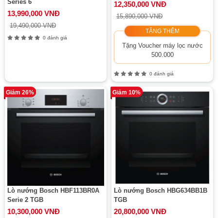
Series 6
12,350,000 VNĐ
13,990,000 VNĐ
15,890,000 VNĐ
19,490,000 VNĐ
TẶNG THÊM
0 đánh giá
Tặng Voucher máy lọc nước
500.000
0 đánh giá
Giảm 26%
Giảm 10%
Lò nướng Bosch HBF113BR0A
Lò nướng Bosch HBG634BB1B
Serie 2 TGB
TGB
10,300,000 VNĐ
20,800,000 VNĐ