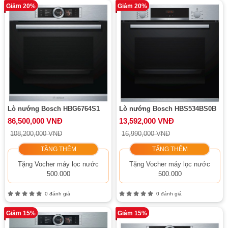
Giảm 20%
Giảm 20%
Lò nướng Bosch HBG6764S1
Lò nướng Bosch HBS534BS0B
86,500,000 VNĐ
13,592,000 VNĐ
108,200,000 VNĐ
16,990,000 VNĐ
TẶNG THÊM
TẶNG THÊM
Tặng Vocher máy lọc nước
Tặng Vocher máy lọc nước
500.000
500.000
0 đánh giá
0 đánh giá
Giảm 15%
Giảm 15%