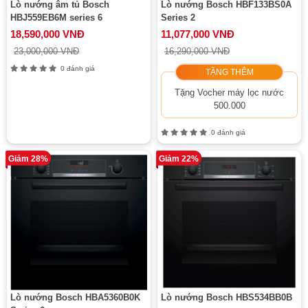
Lò nướng âm tủ Bosch
Lò nướng Bosch HBF133BS0A
HBJ559EB6M series 6
Series 2
18,590,000 VNĐ
11,077,000 VNĐ
23,000,000 VNĐ
16,290,000 VNĐ
0 đánh giá
TẶNG THÊM
Tặng Vocher máy lọc nước
500.000
0 đánh giá
Giảm 28%
Giảm 22%
Lò nướng Bosch HBA5360B0K
Lò nướng Bosch HBS534BB0B