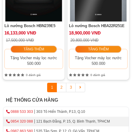
Lò nướng Bosch HBN239E5
Lò nướng Bosch HBA22R251E
16,133,000 VNĐ
18,900,000 VNĐ
17,500,000 VNĐ
20,800,000 VNĐ
TẶNG THÊM
TẶNG THÊM
Tặng Vocher máy lọc nước
Tặng Vocher máy lọc nước
500.000
500.000
0 đánh giá
0 đánh giá
1
2
3
HỆ THỐNG CỬA HÀNG
0888 533 303
303 Tô Hiến Thành, P.13, Q.10
0854 320 088
121 Bạch Đằng, P. 15, Q. Bình Thạnh, TPHCM
0987 863 580
535 Tân Sơn, P. 12, Q. Gò Vấp, TPHCM