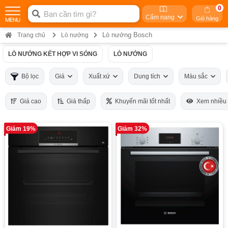
0
Cẩm nang
Giỏ hàng
Lò nướng Bosch
Trang chủ
Lò nướng
LÒ NƯỚNG KẾT HỢP VI SÓNG
LÒ NƯỚNG
Bộ lọc
Giá
Xuất xứ
Dung tích
Màu sắc
Giá cao
Giá thấp
Khuyến mãi tốt nhất
Xem nhiều
Giảm 19%
Giảm 32%