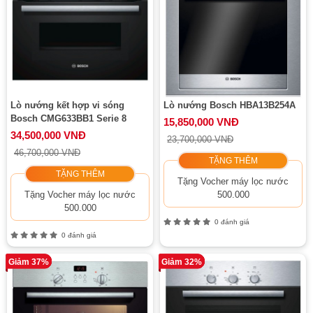
Lò nướng kết hợp vi sóng
Lò nướng Bosch HBA13B254A
Bosch CMG633BB1 Serie 8
15,850,000 VNĐ
34,500,000 VNĐ
23,700,000 VNĐ
46,700,000 VNĐ
TẶNG THÊM
TẶNG THÊM
Tặng Vocher máy lọc nước
Tặng Vocher máy lọc nước
500.000
500.000
0 đánh giá
0 đánh giá
Giảm 37%
Giảm 32%