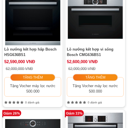
Lò nướng kết hợp hấp Bosch
Lò nướng kết hợp vi sóng
HSG636BS1
Bosch CMG636BS1
52,590,000 VNĐ
52,600,000 VNĐ
62,000,000 VNĐ
62,000,000 VNĐ
TẶNG THÊM
TẶNG THÊM
Tặng Vocher máy lọc nước
Tặng Vocher máy lọc nước
500.000
500.000
0 đánh giá
0 đánh giá
Giảm 26%
Giảm 33%