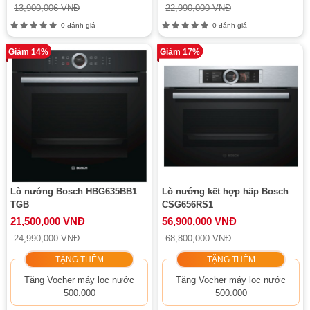
13,900,006 VNĐ
22,990,000 VNĐ
0 đánh giá
0 đánh giá
Giảm 14%
Giảm 17%
Lò nướng Bosch HBG635BB1
Lò nướng kết hợp hấp Bosch
TGB
CSG656RS1
21,500,000 VNĐ
56,900,000 VNĐ
24,990,000 VNĐ
68,800,000 VNĐ
TẶNG THÊM
TẶNG THÊM
Tặng Vocher máy lọc nước
Tặng Vocher máy lọc nước
500.000
500.000