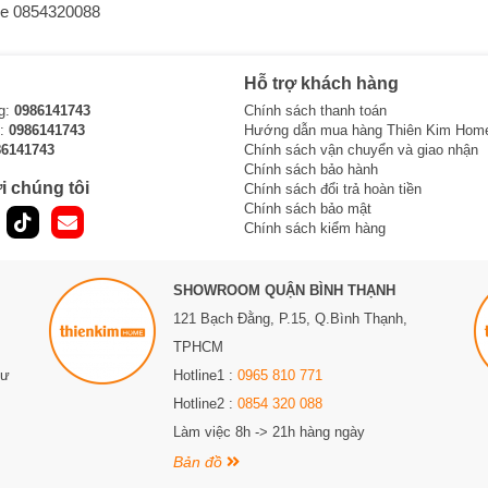
line 0854320088
Hỗ trợ khách hàng
g:
0986141743
Chính sách thanh toán
i:
0986141743
Hướng dẫn mua hàng Thiên Kim Hom
86141743
Chính sách vận chuyển và giao nhận
Chính sách bảo hành
i chúng tôi
Chính sách đổi trả hoàn tiền
Chính sách bảo mật
Chính sách kiểm hàng
SHOWROOM QUẬN BÌNH THẠNH
121 Bạch Đằng, P.15, Q.Bình Thạnh,
TPHCM
Sư
Hotline1 :
0965 810 771
Hotline2 :
0854 320 088
Làm việc 8h -> 21h hàng ngày
Bản đồ