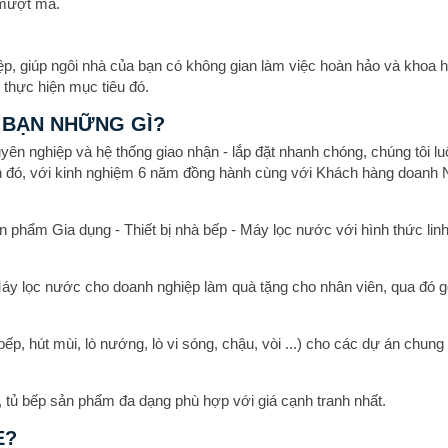
 mượt mà.
iệp, giúp ngôi nhà của bạn có không gian làm việc hoàn hảo và khoa
n thực hiện mục tiêu đó.
 BẠN NHỮNG GÌ?
uyên nghiệp và hệ thống giao nhận - lắp đặt nhanh chóng, chúng tôi
 đó, với kinh nghiệm 6 năm đồng hành cùng với Khách hàng doanh Ngh
n phẩm Gia dụng - Thiết bị nhà bếp - Máy lọc nước với hình thức lin
Máy lọc nước cho doanh nghiệp làm quà tặng cho nhân viên, qua đó 
(bếp, hút mùi, lò nướng, lò vi sóng, chậu, vòi ...) cho các dự án chung
hất, tủ bếp sản phẩm đa dạng phù hợp với giá cạnh tranh nhất.
E?