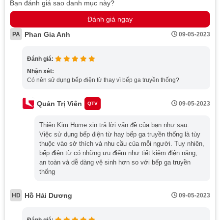
điện
Bạn đánh giá sao danh mục này?
Chọn mặt kính và tính năng an toàn phù hợp gia
Đánh giá ngay
đình
Phan Gia Anh
PA
09-05-2023
Nên chọn Bosch hay Hafele?
Mua sản phẩm chính hãng để đảm bảo sử dụng
Đánh giá:
lâu dài
Nhận xét:
Gợi ý các mẫu bếp từ Bosch, Hafele bán chạy tại
Có nên sử dụng bếp điện từ thay vì bếp ga truyền thống?
Thiên Kim Home
Bếp từ Bosch nổi bật cho gia đình hiện đại
Quản Trị Viên
09-05-2023
QTV
Bếp từ Hafele thiết kế sang trọng, dễ sử dụng
Thiên Kim Home xin trả lời vấn đề của bạn như sau:
Báo giá bếp từ Bosch, Hafele mới nhất tại Thiên
Việc sử dụng bếp điện từ hay bếp ga truyền thống là tùy
Kim Home
thuộc vào sở thích và nhu cầu của mỗi người. Tuy nhiên,
Câu hỏi thường gặp về bếp điện từ và bếp từ
bếp điện từ có những ưu điểm như tiết kiệm điện năng,
an toàn và dễ dàng vệ sinh hơn so với bếp ga truyền
Bếp từ có kén nồi không?
thống
Bếp điện từ có tốn điện không?
Gia đình nên dùng bếp từ đôi hay bếp từ đơn?
Hồ Hải Dương
HD
09-05-2023
Mua bếp từ Bosch, Hafele chính hãng ở đâu?
Lời kết
Đánh giá: