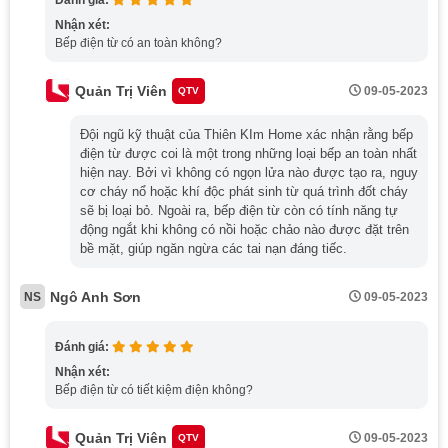
Nhận xét:
Bếp điện từ có an toàn không?
Bếp Điện Từ Và Bếp Từ Khác Nhau Như
Thế Nào?
Quản Trị Viên
09-05-2023
QTV
Đội ngũ kỹ thuật của Thiên KIm Home xác nhận rằng bếp
So sánh nguyên lý hoạt động, tốc độ nấu và
điện từ được coi là một trong những loại bếp an toàn nhất
khả năng tiết kiệm điện
hiện nay. Bởi vì không có ngọn lửa nào được tạo ra, nguy
cơ cháy nổ hoặc khí độc phát sinh từ quá trình đốt cháy
Nhiều người thường nhầm lẫn giữa bếp điện từ và bếp
sẽ bị loại bỏ. Ngoài ra, bếp điện từ còn có tính năng tự
từ do thiết kế bên ngoài khá giống nhau. Tuy nhiên, hai
động ngắt khi không có nồi hoặc chảo nào được đặt trên
dòng sản phẩm này lại khác nhau rõ rệt về cơ chế làm
bề mặt, giúp ngăn ngừa các tai nạn đáng tiếc.
nóng và hiệu quả sử dụng thực tế.
Ngô Anh Sơn
NS
09-05-2023
Bếp điện từ là dòng bếp kết hợp giữa vùng nấu điện và
vùng nấu cảm ứng từ. Trong khi đó, bếp từ hoạt động
Đánh giá:
bằng công nghệ cảm ứng điện từ, truyền nhiệt trực tiếp
Nhận xét:
vào đáy nồi nên khả năng làm nóng nhanh và tập trung
Bếp điện từ có tiết kiệm điện không?
nhiệt tốt hơn.
Về trải nghiệm sử dụng hằng ngày:
Quản Trị Viên
09-05-2023
QTV