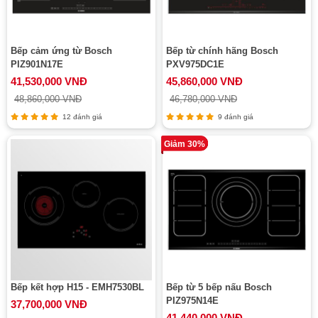
Bếp cảm ứng từ Bosch
Bếp từ chính hãng Bosch
PIZ901N17E
PXV975DC1E
41,530,000 VNĐ
45,860,000 VNĐ
48,860,000 VNĐ
46,780,000 VNĐ
12 đánh giá
9 đánh giá
Giảm 30%
Bếp kết hợp H15 - EMH7530BL
Bếp từ 5 bếp nấu Bosch
PIZ975N14E
37,700,000 VNĐ
41,440,000 VNĐ