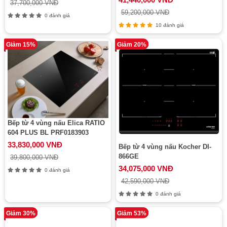
37,700,000 VNĐ
59,200,000 VNĐ
0 đánh giá
10 đánh giá
Giảm 15%
Giảm 20%
Bếp từ 4 vùng nấu Elica RATIO
604 PLUS BL PRF0183903
33,830,000 VNĐ
Bếp từ 4 vùng nấu Kocher DI-
866GE
39,800,000 VNĐ
34,075,000 VNĐ
0 đánh giá
42,590,000 VNĐ
0 đánh giá
Giảm 30%
Giảm 53%