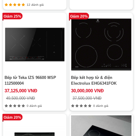
12 đánh giá
Giảm 25%
Giảm 20%
Bếp từ Teka IZS 96600 MSP
Bếp kết hợp từ & điện
112500004
Electrolux EHG6341FOK
37,125,000 VNĐ
30,000,000 VNĐ
49,500,000 VNĐ
37,500,000 VNĐ
0 đánh giá
0 đánh giá
Giảm 20%