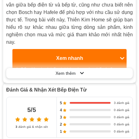
vân giữa bếp điện từ và bếp từ, cũng như chưa biết nên
chọn Bosch hay Hafele để phù hợp với nhu cầu sử dụng
thực tế. Trong bài viết này, Thiên Kim Home sẽ giúp bạn
hiểu rõ sự khác nhau giữa từng dòng sản phẩm, kinh
nghiệm chọn mua và mức giá tham khảo mới nhất hiện
nay.
Xem nhanh
Bếp điện từ và bếp từ khác nhau như thế nào?
Xem thêm
So sánh nguyên lý hoạt động, tốc độ nấu và khả
năng tiết kiệm điện
Đánh Giá & Nhận Xét Bếp Điện Từ
So sánh độ an toàn, loại nồi sử dụng và trải
nghiệm thực tế
5
3 đánh giá
Nên chọn bếp điện từ hay bếp từ cho gia đình?
5/5
4
0 đánh giá
Kinh nghiệm chọn bếp từ phù hợp nhu cầu sử dụng
3
0 đánh giá
2
Chọn số vùng nấu theo thói quen nấu ăn thực tế
0 đánh giá
3
đánh giá & nhận xét
1
0 đánh giá
Ưu tiên công suất ổn định và khả năng tiết kiệm