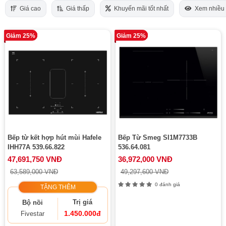
Giá cao
Giá thấp
Khuyến mãi tốt nhất
Xem nhiều
Giảm 25%
Giảm 25%
Bếp từ kết hợp hút mùi Hafele
Bếp Từ Smeg SI1M7733B
IHH77A 539.66.822
536.64.081
47,691,750 VNĐ
36,972,000 VNĐ
63,589,000 VNĐ
49,297,600 VNĐ
0 đánh giá
TẶNG THÊM
Trị giá
Bộ nồi
1.450.000đ
Fivestar