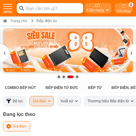
0
Cẩm nang
Giỏ hàng
Bếp điện từ
Trang chủ
COMBO BẾP HÚT
BẾP ĐIỆN TỪ ĐỨC
BẾP TỪ
BẾP ĐIỆN, B
Bộ lọc
Giá Bán
Xuất xứ
Thương hiệu Bếp điện từ
Đang lọc theo
Giá Bán: