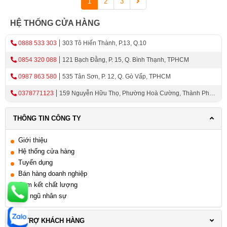
1
2
3
HỆ THỐNG CỬA HÀNG
0888 533 303
303 Tô Hiến Thành, P.13, Q.10
0854 320 088
121 Bạch Đằng, P. 15, Q. Bình Thạnh, TPHCM
0987 863 580
535 Tân Sơn, P. 12, Q. Gò Vấp, TPHCM
0378771123
159 Nguyễn Hữu Thọ, Phường Hoà Cường, Thành Phố
Đà Nẵng
THÔNG TIN CÔNG TY
Giới thiệu
Hệ thống cửa hàng
Tuyển dụng
Bán hàng doanh nghiệp
Cam kết chất lượng
Đội ngũ nhân sự
HỖ TRỢ KHÁCH HÀNG