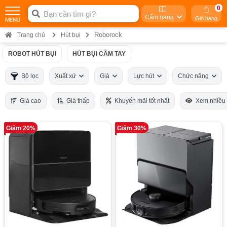
0
Cẩm nang
Giỏ hàng
Roborock
Trang chủ
Hút bụi
ROBOT HÚT BỤI
HÚT BỤI CẦM TAY
Bộ lọc
Xuất xứ
Giá
Lực hút
Chức năng
Giá cao
Giá thấp
Khuyến mãi tốt nhất
Xem nhiều
Giảm 20%
Giảm 30%