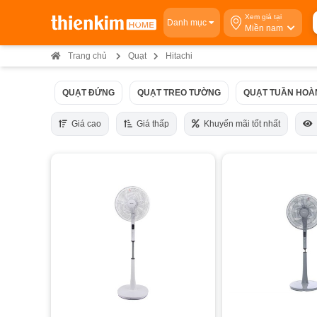
Xem giá tại
Danh mục
Miền nam
Trang chủ
Quạt
Hitachi
QUẠT ĐỨNG
QUẠT TREO TƯỜNG
QUẠT TUẦN HOÀ
Giá cao
Giá thấp
Khuyến mãi tốt nhất