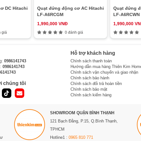
ơ DC Hitachi
Quạt đứng động cơ AC Hitachi
Quạt đứng đ
LF-A6RCGM
LF-A6RCWN
1,990,000 VNĐ
1,990,000 V
 giá
0 đánh giá
Hỗ trợ khách hàng
g:
0986141743
Chính sách thanh toán
i:
0986141743
Hướng dẫn mua hàng Thiên Kim Hom
86141743
Chính sách vận chuyển và giao nhận
Chính sách bảo hành
i chúng tôi
Chính sách đổi trả hoàn tiền
Chính sách bảo mật
Chính sách kiểm hàng
SHOWROOM QUẬN BÌNH THẠNH
121 Bạch Đằng, P.15, Q.Bình Thạnh,
TPHCM
Sư
Hotline1 :
0965 810 771