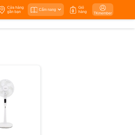
Cửa hàng
Giỏ
Cẩm nang
0
gần bạn
hàng
TKmember