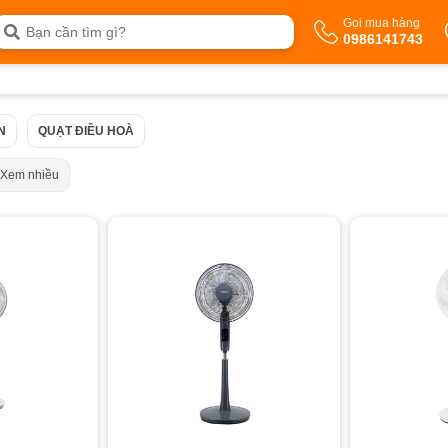
Gọi mua hàng
0986141743
N
QUẠT ĐIỀU HOÀ
Xem nhiều