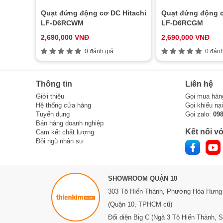
Quạt đứng động cơ DC Hitachi
Quạt đứng động c
LF-D6RCWM
LF-D6RCGM
2,690,000 VNĐ
2,690,000 VNĐ
0 đánh giá
0 đánh
Thông tin
Liên hệ
Giới thiệu
Gọi mua hàn
Hệ thống cửa hàng
Gọi khiếu nạ
Tuyển dụng
Gọi zalo:
09
Bán hàng doanh nghiệp
Kết nối vớ
Cam kết chất lượng
Đội ngũ nhân sự
SHOWROOM QUẬN 10
303 Tô Hiến Thành,
Phường Hòa Hưng
(Quận 10, TPHCM cũ)
Đối diện Big C (Ngã 3 Tô Hiến Thành, 