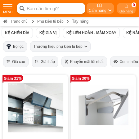
0
Cẩm nang
Giỏ hàng
Tay nâng
Trang chủ
Phụ kiện tủ bếp
KỆ CHÉN DĨA
KỆ GIA VỊ
KỆ LIÊN HOÀN - MÂM XOAY
KỆ NÂ
Bộ lọc
Thương hiệu phụ kiện tủ bếp
Giá cao
Giá thấp
Khuyến mãi tốt nhất
Xem nhiều
Giảm 31%
Giảm 30%