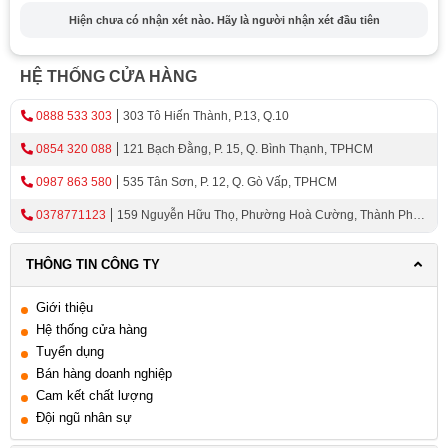
Tiết kiệm thời gian và chi phí
Hiện chưa có nhận xét nào. Hãy là người nhận xét đầu tiên
Cách chọn tay nâng tủ bếp phù hợp
Xác định nhu cầu sử dụng
HỆ THỐNG CỬA HÀNG
Cân nhắc về kích thước và tải trọng
0888 533 303
303 Tô Hiến Thành, P.13, Q.10
Đánh giá về độ bền và tính năng an toàn
0854 320 088
121 Bạch Đằng, P. 15, Q. Bình Thạnh, TPHCM
Khái Niệm Tay Nâng Tủ Bếp
0987 863 580
535 Tân Sơn, P. 12, Q. Gò Vấp, TPHCM
0378771123
159 Nguyễn Hữu Thọ, Phường Hoà Cường, Thành Phố
Tay nâng tủ là một giải pháp hiệu quả và tiện lợi để tăng
Đà Nẵng
cường khả năng sử dụng không gian lưu trữ trong căn
THÔNG TIN CÔNG TY
bếp. Được thiết kế để nâng và hạ tủ bếp một cách dễ
dàng, tay nâng giúp người dùng dễ dàng tiếp cận các vị
Giới thiệu
trí cao hơn trong tủ bếp mà không cần sử dụng bậc thang
Hệ thống cửa hàng
hay đứng trên ghế.
Tuyển dụng
Đây là một phụ kiện hữu ích cho những người muốn tận
Bán hàng doanh nghiệp
Cam kết chất lượng
dụng tối đa không gian và thuận tiện trong việc truy cập
Đội ngũ nhân sự
và sắp xếp các vật phẩm trong tủ bếp.