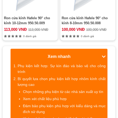
Ron cửa kính Hafele 90° cho
Ron cửa kính Hafele 90° cho
kính 10-12mm 950.50.009
kính 8-10mm 950.50.008
113,000 VNĐ
100,000 VNĐ
113,000 VNĐ
100,000 VNĐ
0 đánh giá
0 đánh giá
Xem nhanh
Phụ kiện kết hợp: Sự kín đáo và bảo vệ cho công
trình
Bí quyết lựa chọn phụ kiện kết hợp nhôm kính chất
lượng cao
Chọn những phụ kiện từ các nhà sản xuất uy tín
Xem xét chất liệu phù hợp
Đảm bảo phụ kiện phù hợp với kiểu dáng và mục
đích sử dụng