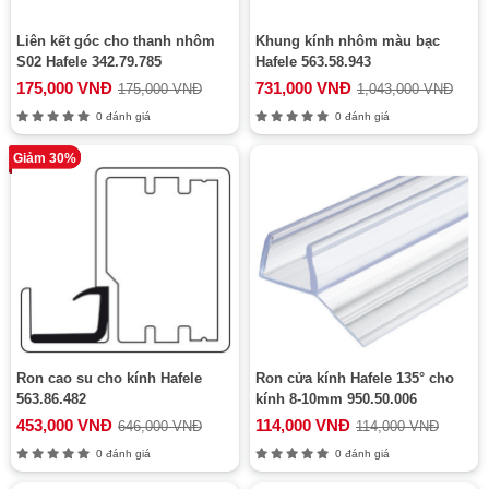
Liên kết góc cho thanh nhôm
Khung kính nhôm màu bạc
S02 Hafele 342.79.785
Hafele 563.58.943
175,000 VNĐ
731,000 VNĐ
175,000 VNĐ
1,043,000 VNĐ
0 đánh giá
0 đánh giá
Giảm 30%
Ron cao su cho kính Hafele
Ron cửa kính Hafele 135° cho
563.86.482
kính 8-10mm 950.50.006
453,000 VNĐ
114,000 VNĐ
646,000 VNĐ
114,000 VNĐ
0 đánh giá
0 đánh giá