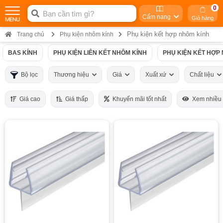
0
Cẩm nang
Giỏ hàng
Phụ kiện kết hợp nhôm kính
Trang chủ
Phụ kiện nhôm kính
BAS KÍNH
PHỤ KIỆN LIÊN KẾT NHÔM KÍNH
PHỤ KIỆN KẾT HỢP
Bộ lọc
Thương hiệu
Giá
Xuất xứ
Chất liệu
Giá cao
Giá thấp
Khuyến mãi tốt nhất
Xem nhiều