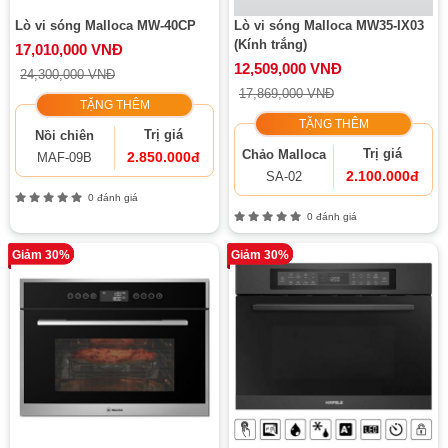
Lò vi sóng Malloca MW-40CP
Lò vi sóng Malloca MW35-IX03
(Kính trắng)
17,010,000 VNĐ
12,509,000 VNĐ
24,300,000 VNĐ
17,869,000 VNĐ
TẶNG THÊM
TẶNG THÊM
Trị giá
Nồi chiên
Trị giá
Chảo Malloca
2.850.000đ
MAF-09B
2.100.000đ
SA-02
0 đánh giá
0 đánh giá
Giảm 30%
Giảm 30%