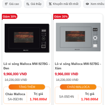
Giá cao
Giá thấp
Khuyến mãi tốt nhất
Xem nhiều
Giảm 30%
Giảm 30%
Lò vi sóng Malloca MW-927BG -
Lò vi sóng Malloca MW-927BG -
Đen
Xám
9,966,000 VNĐ
9,966,000 VNĐ
14,236,000 VNĐ
14,236,000 VNĐ
TẶNG THÊM
CHẢO MALLOCA
Trị giá
Trị giá
Chảo Malloca
SA-05EHN
1.760.000đ
1.760.000đ
SA-05EHN