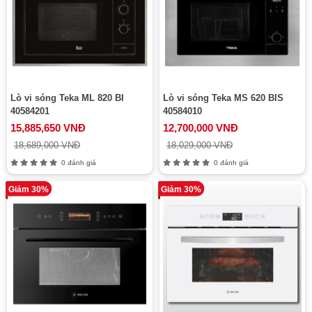
Lò vi sóng Teka ML 820 BI
Lò vi sóng Teka MS 620 BIS
40584201
40584010
15,885,650 VNĐ
12,700,000 VNĐ
18,689,000 VNĐ
18,029,000 VNĐ
0 đánh giá
0 đánh giá
Giảm 30%
Giảm 30%