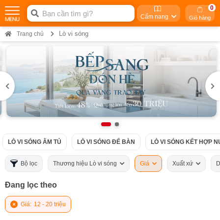
0
Cẩm nang
Giỏ hàng
Lò vi sóng
Trang chủ
LÒ VI SÓNG ÂM TỦ
LÒ VI SÓNG ĐỂ BÀN
LÒ VI SÓNG KẾT HỢP 
Bộ lọc
Thương hiệu Lò vi sóng
Giá
Xuất xứ
D
Đang lọc theo
Giá:
12 - 20 triệu