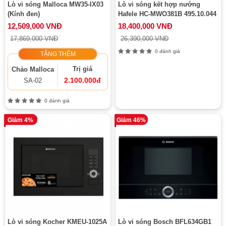
Lò vi sóng Malloca MW35-IX03
Lò vi sóng kết hợp nướng
(Kính đen)
Hafele HC-MWO381B 495.10.044
12,509,000 VNĐ
18,400,000 VNĐ
17,869,000 VNĐ
26,390,000 VNĐ
0 đánh giá
TẶNG THÊM
Trị giá
Chảo Malloca
2.100.000đ
SA-02
0 đánh giá
Giảm 4%
Giảm 46%
Lò vi sóng Kocher KMEU-1025A
Lò vi sóng Bosch BFL634GB1