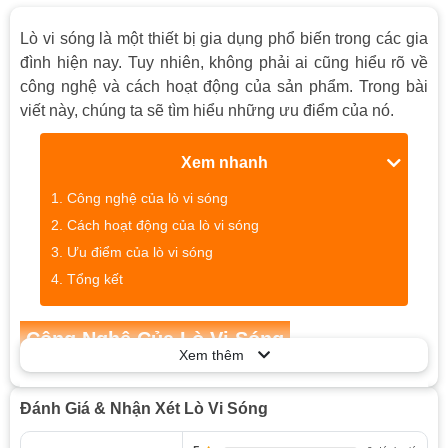
Lò vi sóng là một thiết bị gia dụng phổ biến trong các gia
đình hiện nay. Tuy nhiên, không phải ai cũng hiểu rõ về
công nghệ và cách hoạt động của sản phẩm. Trong bài
viết này, chúng ta sẽ tìm hiểu những ưu điểm của nó.
Xem nhanh
Công nghệ của lò vi sóng
Cách hoạt động của lò vi sóng
Ưu điểm của lò vi sóng
Tổng kết
Công Nghệ Của Lò Vi Sóng
Xem thêm
Lò vi sóng hoạt động bằng cách sử dụng sóng điện từ để
nấu chín thực phẩm. Sóng điện từ này được tạo ra bởi
Đánh Giá & Nhận Xét Lò Vi Sóng
ống kính và từ tính. Khi sóng điện từ đi vào thực phẩm,