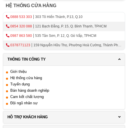
xác thực qua một phương thức bảo mật, giúp hạn chế tối
HỆ THỐNG CỬA HÀNG
đa việc sao chép chìa hay mở cửa trái phép.
0888 533 303
303 Tô Hiến Thành, P.13, Q.10
Trong những năm gần đây, khóa cửa điện tử ngày càng
0854 320 088
121 Bạch Đằng, P. 15, Q. Bình Thạnh, TPHCM
phổ biến trong nhà ở, căn hộ, văn phòng và cửa hàng.
Nguyên nhân chính là nhu cầu về an ninh và sự tiện lợi
0987 863 580
535 Tân Sơn, P. 12, Q. Gò Vấp, TPHCM
ngày càng cao. Người dùng không muốn phụ thuộc vào
0378771123
159 Nguyễn Hữu Thọ, Phường Hoà Cường, Thành Phố
chìa khóa cơ dễ thất lạc, đồng thời mong muốn một giải
Đà Nẵng
pháp quản lý ra vào linh hoạt và hiện đại hơn.
THÔNG TIN CÔNG TY
Lợi ích: an ninh, tiện lợi, thẩm mỹ
Giới thiệu
Khóa cửa điện tử được ưa chuộng không chỉ vì công
Hệ thống cửa hàng
nghệ hiện đại mà còn vì mang lại nhiều lợi ích thiết thực
Tuyển dụng
Bán hàng doanh nghiệp
trong quá trình sử dụng hằng ngày.
Cam kết chất lượng
Về mặt an ninh, khóa được trang bị nhiều lớp bảo mật
Đội ngũ nhân sự
như mã số chống nhìn trộm, cảm biến vân tay sinh trắc
học, hoặc cảnh báo khi có hành vi cố gắng cạy phá. Một
HỖ TRỢ KHÁCH HÀNG
số dòng cao cấp còn có tính năng tự động khóa cửa sau