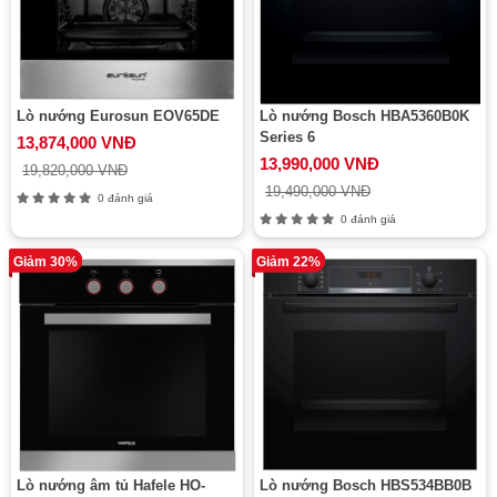
Lò nướng Eurosun EOV65DE
Lò nướng Bosch HBA5360B0K
Series 6
13,874,000 VNĐ
13,990,000 VNĐ
19,820,000 VNĐ
19,490,000 VNĐ
0 đánh giá
0 đánh giá
Giảm 30%
Giảm 22%
Lò nướng âm tủ Hafele HO-
Lò nướng Bosch HBS534BB0B