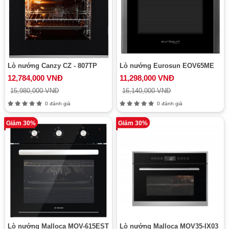
Lò nướng Canzy CZ - 807TP
Lò nướng Eurosun EOV65ME
12,784,000 VNĐ
11,298,000 VNĐ
15,980,000 VNĐ
16,140,000 VNĐ
0 đánh giá
0 đánh giá
Giảm 30%
Giảm 30%
Lò nướng Malloca MOV-615EST
Lò nướng Malloca MOV35-IX03