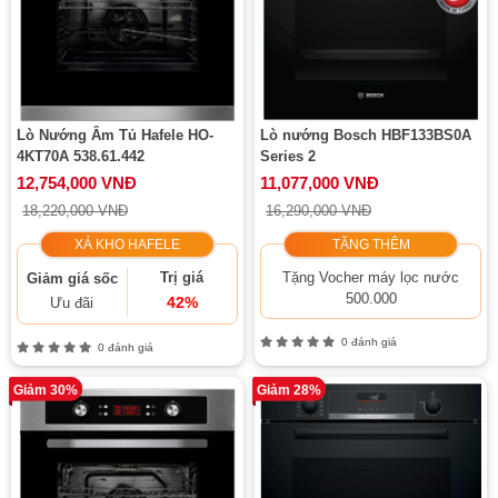
Lò Nướng Âm Tủ Hafele HO-
Lò nướng Bosch HBF133BS0A
4KT70A 538.61.442
Series 2
12,754,000 VNĐ
11,077,000 VNĐ
18,220,000 VNĐ
16,290,000 VNĐ
XẢ KHO HAFELE
TẶNG THÊM
Trị giá
Tặng Vocher máy lọc nước
Giảm giá sốc
500.000
42%
Ưu đãi
0 đánh giá
0 đánh giá
Giảm 30%
Giảm 28%