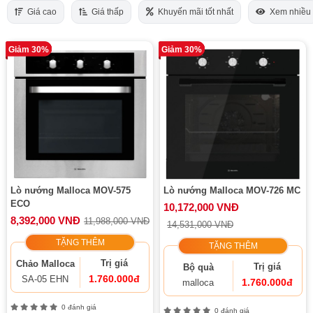
Giá cao
Giá thấp
Khuyến mãi tốt nhất
Xem nhiều
Giảm 30%
Giảm 30%
Lò nướng Malloca MOV-575
Lò nướng Malloca MOV-726 MC
ECO
10,172,000 VNĐ
8,392,000 VNĐ
11,988,000 VNĐ
14,531,000 VNĐ
TẶNG THÊM
TẶNG THÊM
Trị giá
Chảo Malloca
Trị giá
Bộ quà
1.760.000đ
SA-05 EHN
1.760.000đ
malloca
0 đánh giá
0 đánh giá