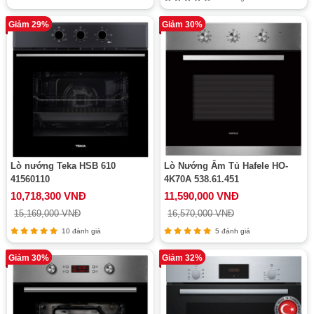
Giảm 29%
Giảm 30%
Lò nướng Teka HSB 610
Lò Nướng Âm Tủ Hafele HO-
41560110
4K70A 538.61.451
10,718,300 VNĐ
11,590,000 VNĐ
15,169,000 VNĐ
16,570,000 VNĐ
10 đánh giá
5 đánh giá
Giảm 30%
Giảm 32%