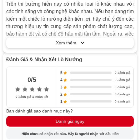
Trên thị trường hiện nay có nhiều loại lò khác nhau với
các tính năng và công nghệ khác nhau. Nếu bạn đang tìm
kiếm một chiếc lò nướng điện tiện lợi, hãy chú ý đến các
thương hiệu uy tín cung cấp sản phẩm chất lượng cao,
bảo hành tốt và có chế độ hậu mãi tận tâm. Ngoài ra, việc
tham khảo giá lò nướng cũng rất quan trọng để đưa ra
Xem thêm
quyết định phù hợp với ngân sách của bạn.
Đánh Giá & Nhận Xét Lò Nướng
Xem nhanh
5
0 đánh giá
Công nghệ và cách hoạt động của lò nướng hiện đại
0/5
4
0 đánh giá
Lợi ích của lò nướng hiện đại
3
0 đánh giá
Kết luận
2
0 đánh giá
0
đánh giá & nhận xét
1
0 đánh giá
Bạn đánh giá sao danh mục này?
Công Nghệ Và Cách Hoạt Động Của Lò
Nướng Hiện Đại
Đánh giá ngay
Công nghệ hiện đại đã đưa lò nướng lên một tầm cao
Hiện chưa có nhận xét nào. Hãy là người nhận xét đầu tiên