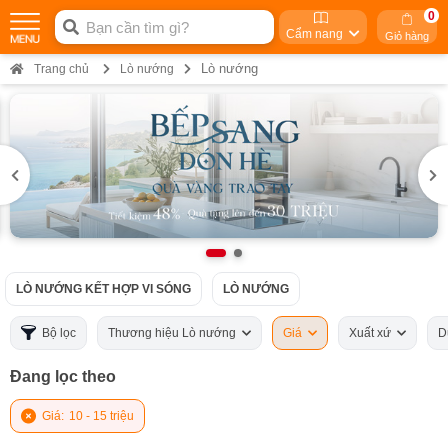
0
Cẩm nang
Giỏ hàng
Lò nướng
Trang chủ
Lò nướng
LÒ NƯỚNG KẾT HỢP VI SÓNG
LÒ NƯỚNG
Bộ lọc
Thương hiệu Lò nướng
Giá
Xuất xứ
D
Đang lọc theo
Giá:
10 - 15 triệu