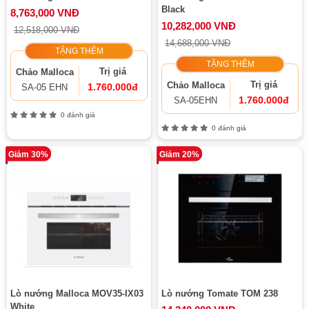
Black
8,763,000 VNĐ
10,282,000 VNĐ
12,518,000 VNĐ
14,688,000 VNĐ
TẶNG THÊM
TẶNG THÊM
Trị giá
Chảo Malloca
Trị giá
Chảo Malloca
1.760.000đ
SA-05 EHN
1.760.000đ
SA-05EHN
0 đánh giá
0 đánh giá
Giảm 30%
Giảm 20%
Lò nướng Malloca MOV35-IX03
Lò nướng Tomate TOM 238
White