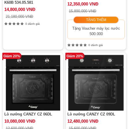
K60B 534.05.581
12,350,000 VNĐ
14,800,000 VNĐ
15,890,000 VNĐ
21,180,000 VNĐ
TẶNG THÊM
0 đánh giá
Tặng Voucher máy lọc nước
500.000
0 đánh giá
Giảm 20%
Giảm 20%
Lò nướng CANZY CZ 06DL
Lò nướng CANZY CZ 09DL
10,080,000 VNĐ
12,480,000 VNĐ
12,600,000 VNĐ
15,600,000 VNĐ