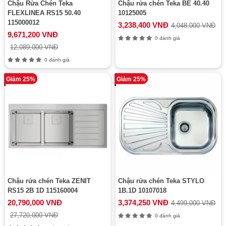
Chậu Rửa Chén Teka
Chậu rửa chén Teka BE 40.40
FLEXLINEA RS15 50.40
10125005
115000012
3,238,400 VNĐ
4,048,000 VNĐ
9,671,200 VNĐ
0 đánh giá
12,089,000 VNĐ
0 đánh giá
Giảm 25%
Giảm 25%
Chậu rửa chén Teka ZENIT
Chậu rửa chén Teka STYLO
RS15 2B 1D 115160004
1B.1D 10107018
20,790,000 VNĐ
3,374,250 VNĐ
4,499,000 VNĐ
27,720,000 VNĐ
0 đánh giá