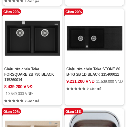
0 đánh giá
Giảm 20%
Giảm 20%
Chậu rửa chén Teka
Chậu rửa chén Teka STONE 80
FORSQUARE 2B 790 BLACK
B-TG 2B 1D BLACK 115400011
115260014
9,231,200 VNĐ
11,539,000 VNĐ
8,439,200 VNĐ
0 đánh giá
10,549,000 VNĐ
0 đánh giá
Giảm 20%
Giảm 11%