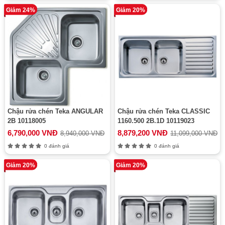
Giảm 24%
Giảm 20%
Chậu rửa chén Teka ANGULAR
Chậu rửa chén Teka CLASSIC
2B 10118005
1160.500 2B.1D 10119023
6,790,000 VNĐ
8,879,200 VNĐ
8,940,000 VNĐ
11,099,000 VNĐ
0 đánh giá
0 đánh giá
Giảm 20%
Giảm 20%