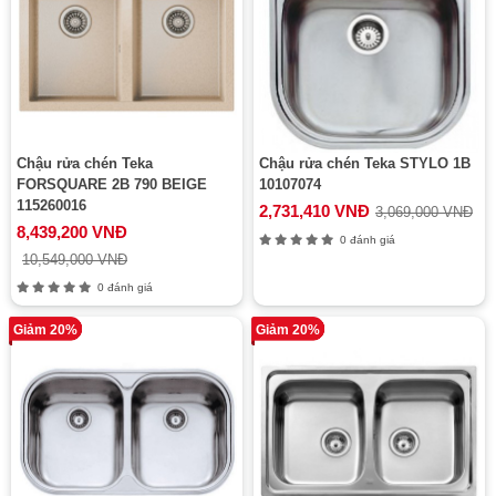
Chậu rửa chén Teka
Chậu rửa chén Teka STYLO 1B
FORSQUARE 2B 790 BEIGE
10107074
115260016
2,731,410 VNĐ
3,069,000 VNĐ
8,439,200 VNĐ
0 đánh giá
10,549,000 VNĐ
0 đánh giá
Giảm 20%
Giảm 20%