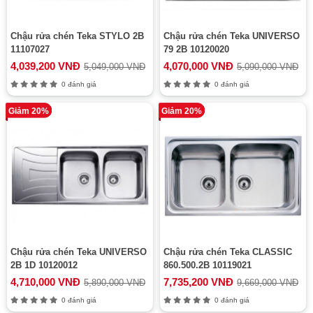
Chậu rửa chén Teka STYLO 2B
Chậu rửa chén Teka UNIVERSO
11107027
79 2B 10120020
4,039,200 VNĐ
4,070,000 VNĐ
5,049,000 VNĐ
5,090,000 VNĐ
0 đánh giá
0 đánh giá
Giảm 20%
Giảm 20%
Chậu rửa chén Teka UNIVERSO
Chậu rửa chén Teka CLASSIC
2B 1D 10120012
860.500.2B 10119021
4,710,000 VNĐ
7,735,200 VNĐ
5,890,000 VNĐ
9,669,000 VNĐ
0 đánh giá
0 đánh giá