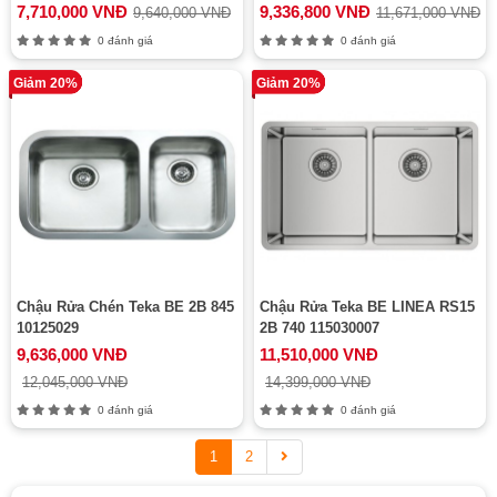
7,710,000 VNĐ
9,336,800 VNĐ
9,640,000 VNĐ
11,671,000 VNĐ
0 đánh giá
0 đánh giá
Giảm 20%
Giảm 20%
Chậu Rửa Chén Teka BE 2B 845
Chậu Rửa Teka BE LINEA RS15
10125029
2B 740 115030007
9,636,000 VNĐ
11,510,000 VNĐ
12,045,000 VNĐ
14,399,000 VNĐ
0 đánh giá
0 đánh giá
1
2