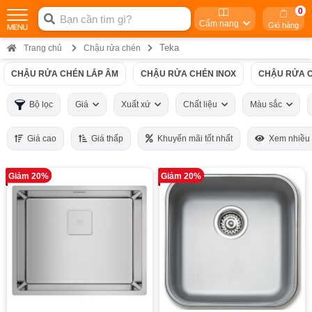
0
Cẩm nang
Giỏ hàng
Teka
Trang chủ
Chậu rửa chén
CHẬU RỬA CHÉN LẮP ÂM
CHẬU RỬA CHÉN INOX
CHẬU RỬA C
Bộ lọc
Giá
Xuất xứ
Chất liệu
Màu sắc
Giá cao
Giá thấp
Khuyến mãi tốt nhất
Xem nhiều
Giảm 20%
Giảm 20%