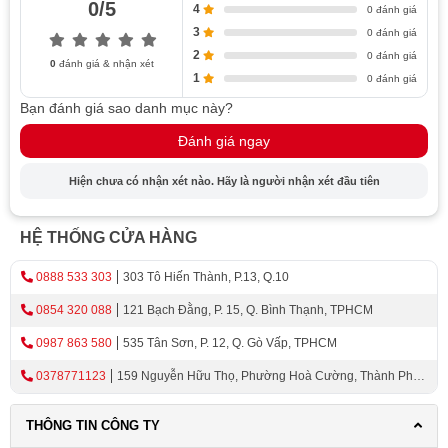
Công nghệ tiên tiến và tính năng độc đáo
0/5
4
0 đánh giá
Các loại chậu rửa chén Teka
3
0 đánh giá
Chậu đơn
2
0 đánh giá
0
đánh giá & nhận xét
1
0 đánh giá
Chậu đôi
Bạn đánh giá sao danh mục này?
Chậu âm bàn
Chậu có bàn chờ
Đánh giá ngay
Hướng dẫn chọn chậu rửa chén Teka
Hiện chưa có nhận xét nào. Hãy là người nhận xét đầu tiên
Tiêu chí đánh giá và lựa chọn
Kích thước
HỆ THỐNG CỬA HÀNG
Kiểu dáng
Chất liệu
0888 533 303
303 Tô Hiến Thành, P.13, Q.10
Gợi ý phù hợp với nhu cầu và không gian bếp
0854 320 088
121 Bạch Đằng, P. 15, Q. Bình Thạnh, TPHCM
khác nhau
0987 863 580
535 Tân Sơn, P. 12, Q. Gò Vấp, TPHCM
Bảo dưỡng và vệ sinh chậu rửa chén Teka
0378771123
159 Nguyễn Hữu Thọ, Phường Hoà Cường, Thành Phố
Đà Nẵng
Teka - Thương Hiệu Chậu Rửa Chén
THÔNG TIN CÔNG TY
Không Thể Bỏ Qua