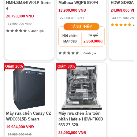
HMH.SMS4IVI01P Serie
Malloca WQP6-890F4
HDW-SD90A 5
4
18,900,000 VNĐ
24,869,000 VN
20,793,000 VNĐ
27,000,000 VNĐ
33,159,500 VNĐ
31,990,000 VNĐ
4 đ
TẶNG THÊM
0 đánh giá
Trị giá
Nồi chiên
2.850.000đ
MAF09B
0 đánh giá
Giảm 20%
Giảm 30%
Máy rửa chén Canzy CZ
Máy rửa chén âm toàn
WDC0315B Smart
phần Hafele HDW-FI60D
533.23.320
19,984,000 VNĐ
23,093,000 VNĐ
24,980,000 VNĐ