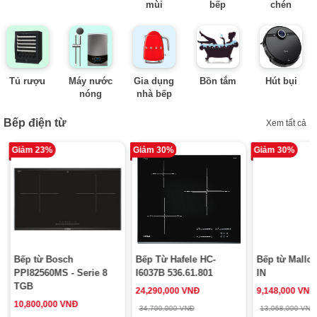
mùi
bếp
chén
Tủ rượu
Máy nước
Gia dụng
Bồn tắm
Hút bụi
nóng
nhà bếp
Bếp điện từ
Xem tất cả
Giảm 23%
Giảm 30%
Giảm 30%
Bếp từ Bosch
Bếp Từ Hafele HC-
Bếp từ Mallo
PPI82560MS - Serie 8
I6037B 536.61.801
IN
TGB
24,290,000 VNĐ
9,148,000 VNĐ
10,800,000 VNĐ
34,700,000 VNĐ
13,068,000 VNĐ