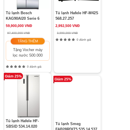
Tủ lạnh Bosch
Tủ lạnh Hafele HF-M42S
KAG90AI20 Serie 6
568.27.257
59,900,000 VNĐ
2,992,500 VNĐ
87,400,000 VNĐ
3,990,000 VNĐ
0 đánh giá
TẶNG THÊM
Tặng Vocher máy
lọc nước 500.000
0 đánh giá
Giảm 25%
Giảm 25%
Tủ lạnh Hafele HF-
Tủ lạnh Smeg
SBSID 534.14.020
FAB28RDIT5 535.14.537