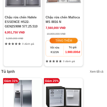
Chậu rửa chén Hafele
Chậu rửa chén Malloca
ESSENCE HS22-
MS 8816 N
GEN2S90M 577.25.510
7,560,000 VNĐ
6,951,750 VNĐ
10,800,000 VNĐ
9,269,000 VNĐ
TẶNG THÊM
0 đánh giá
Trị giá
Vòi rửa
1.980.000đ
K121N
0 đánh giá
Tủ lạnh
Xem tất cả
Giảm 31%
Giảm 25%