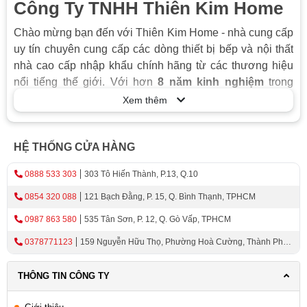
Công Ty TNHH Thiên Kim Home
Chào mừng bạn đến với Thiên Kim Home - nhà cung cấp
uy tín chuyên cung cấp các dòng thiết bị bếp và nội thất
nhà cao cấp nhập khẩu chính hãng từ các thương hiệu
nổi tiếng thế giới. Với hơn
8 năm kinh nghiệm
trong
ngành, tự hào mang đến cho khách hàng đa dạng các
Xem thêm
sản phẩm chất lượng cao, đáp ứng mọi nhu cầu và sở
thích của bạn.
HỆ THỐNG CỬA HÀNG
Sản phẩm đa dạng, chất lượng hàng đầu
0888 533 303
303 Tô Hiến Thành, P.13, Q.10
Thiên Kim Home cung cấp thiết bị bếp hiện đại, bao gồm:
0854 320 088
121 Bạch Đằng, P. 15, Q. Bình Thạnh, TPHCM
Máy hút mùi:
Loại bỏ hiệu quả mùi hôi, dầu mỡ, mang
đến bầu không khí trong lành cho gian bếp của bạn.
0987 863 580
535 Tân Sơn, P. 12, Q. Gò Vấp, TPHCM
Lò vi sóng:
Giúp bạn nấu nướng, hâm nóng thức ăn
0378771123
159 Nguyễn Hữu Thọ, Phường Hoà Cường, Thành Phố
nhanh chóng và tiện lợi.
Đà Nẵng
Bếp từ:
Tiết kiệm năng lượng, an toàn và nấu nướng
THÔNG TIN CÔNG TY
hiệu quả với công nghệ tiên tiến.
Lò nướng
: Nướng bánh, nướng thịt thơm ngon, đa dạng