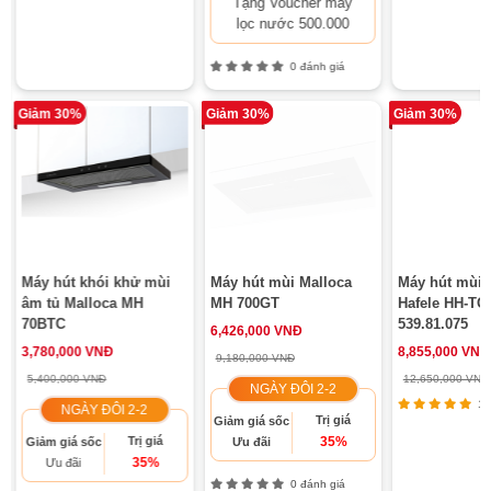
Tặng Voucher máy
lọc nước 500.000
0 đánh giá
Giảm 30%
Giảm 30%
Giảm 30%
Máy hút khói khử mùi
Máy hút mùi Malloca
Máy hút mùi 
âm tủ Malloca MH
MH 700GT
Hafele HH-TG
70BTC
539.81.075
6,426,000 VNĐ
3,780,000 VNĐ
8,855,000 VNĐ
9,180,000 VNĐ
5,400,000 VNĐ
12,650,000 VNĐ
NGÀY ĐÔI 2-2
11 
NGÀY ĐÔI 2-2
Trị giá
Giảm giá sốc
Trị giá
35%
Giảm giá sốc
Ưu đãi
35%
Ưu đãi
0 đánh giá