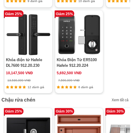
9 đánh giá
10 đánh giá
10 
Giảm 25%
Giảm 25%
Khóa điện tử Hafele
Khóa Điện Tử ER5100
DL7600 912.20.230
Hafele 912.20.224
10,147,500 VNĐ
5,692,500 VNĐ
13,530,000 VNĐ
7,590,000 VNĐ
12 đánh giá
6 đánh giá
Chậu rửa chén
Xem tất cả
Giảm 25%
Giảm 30%
Giảm 30%