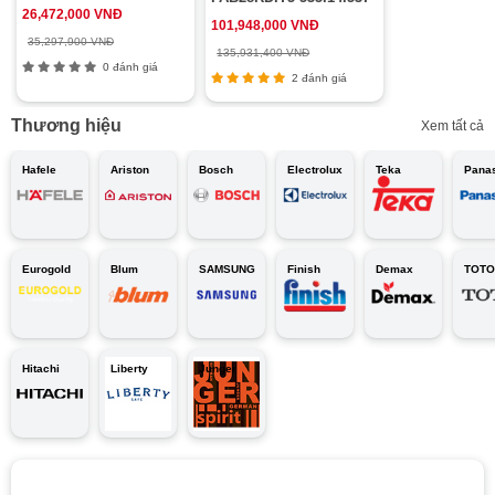
26,472,000 VNĐ
101,948,000 VNĐ
35,297,900 VNĐ
135,931,400 VNĐ
0 đánh giá
2 đánh giá
Thương hiệu
Xem tất cả
Hafele
Ariston
Bosch
Electrolux
Teka
Pana
Eurogold
Blum
SAMSUNG
Finish
Demax
TOTO
Hitachi
Liberty
Junger