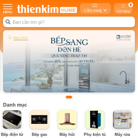
0
Cẩm nang
Giỏ hàng
Danh mục
Bếp điện từ
Bếp gas
Máy hút
Phụ kiện tủ
Máy rửa