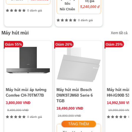
Trị giá
Sốc
5,240,000 đ
Nồi Chiên
0 đánh giá
0 đánh giá
Máy hút mùi
Xem tất cả
Giảm 55%
Giảm 26%
Giảm 25%
Máy hút mùi áp tường
Máy hút mùi Bosch
Máy hút mùi 
Comfee CH-70TM77B
DWK97JM60 Serie 6
HH-IG90B 539
TGB
3,800,000 VNĐ
14,992,500 VN
18,490,000 VNĐ
8,490,000 VNĐ
19,990,000 VNĐ
24,890,000 VNĐ
0 đánh giá
0 đ
TẶNG THÊM