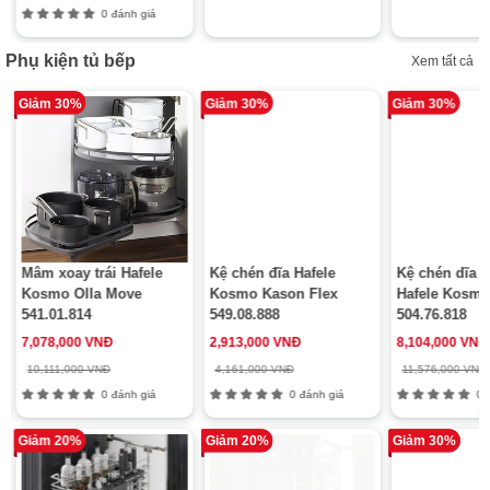
0 đánh giá
Phụ kiện tủ bếp
Xem tất cả
Giảm 30%
Giảm 30%
Giảm 30%
Mâm xoay trái Hafele
Kệ chén đĩa Hafele
Kệ chén dĩa 
Kosmo Olla Move
Kosmo Kason Flex
Hafele Kosmo
541.01.814
549.08.888
504.76.818
7,078,000 VNĐ
2,913,000 VNĐ
8,104,000 VNĐ
10,111,000 VNĐ
4,161,000 VNĐ
11,576,000 VNĐ
0 đánh giá
0 đánh giá
0 đ
Giảm 20%
Giảm 20%
Giảm 30%