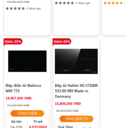
13,990,000 VNĐ
0 đánh giá
11 
0 đánh giá
Giảm 30%
Giảm 40%
Bếp điện từ Malloca
Bếp từ Hafele HC-I7326B
MIR 772
533.09.989 Made in
Germany
16,907,000 VNĐ
15,800,000 VNĐ
24,153,000 VNĐ
26,390,000 VNĐ
TẶNG THÊM
TẶNG QUÀ TO
Trị giá
Bộ Nồi
4.070.000đ
Quà Tặng
SA-2030