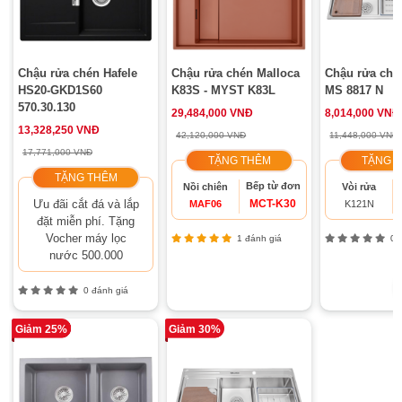
Chậu rửa chén Hafele
Chậu rửa chén Malloca
Chậu rửa ché
HS20-GKD1S60
K83S - MYST K83L
MS 8817 N
570.30.130
29,484,000 VNĐ
8,014,000 VNĐ
13,328,250 VNĐ
42,120,000 VNĐ
11,448,000 VNĐ
17,771,000 VNĐ
TẶNG THÊM
TẶNG 
TẶNG THÊM
Bếp từ đơn
Nồi chiên
Vòi rửa
Ưu đãi cắt đá và lắp
MCT-K30
MAF06
K121N
đặt miễn phí. Tặng
Vocher máy lọc
1 đánh giá
0 đ
nước 500.000
0 đánh giá
Giảm 25%
Giảm 30%