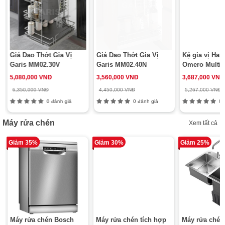
Giá Dao Thớt Gia Vị
Giá Dao Thớt Gia Vị
Kệ gia vị Haf
Garis MM02.30V
Garis MM02.40N
Omero Multi 
5,080,000 VNĐ
3,560,000 VNĐ
3,687,000 VNĐ
6,350,000 VNĐ
4,450,000 VNĐ
5,267,000 VNĐ
0 đánh giá
0 đánh giá
0 đ
Máy rửa chén
Xem tất cả
Giảm 35%
Giảm 30%
Giảm 25%
Máy rửa chén Bosch
Máy rửa chén tích hợp
Máy rửa chén