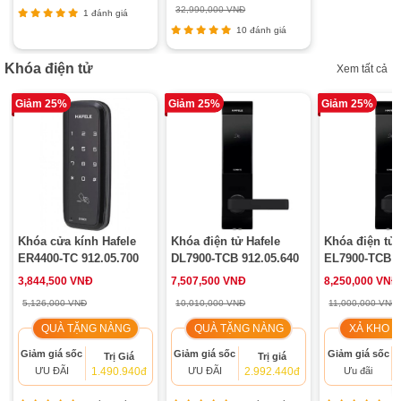
32,990,000 VNĐ
1 đánh giá
10 đánh giá
Khóa điện tử
Xem tất cả
Giảm 25%
Giảm 25%
Giảm 25%
Khóa cửa kính Hafele
Khóa điện tử Hafele
Khóa điện tử 
ER4400-TC 912.05.700
DL7900-TCB 912.05.640
EL7900-TCB 9
3,844,500 VNĐ
7,507,500 VNĐ
8,250,000 VNĐ
5,126,000 VNĐ
10,010,000 VNĐ
11,000,000 VNĐ
QUÀ TẶNG NÀNG
QUÀ TẶNG NÀNG
XẢ KHO 
Giảm giá sốc
Giảm giá sốc
Giảm giá sốc
Trị Giá
Trị giá
ƯU ĐÃI
1.490.940đ
ƯU ĐÃI
2.992.440đ
Ưu đãi