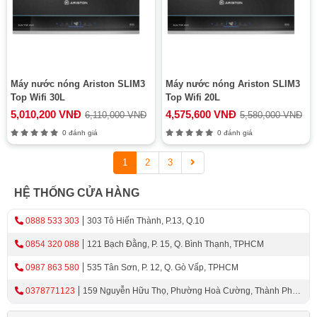
Máy nước nóng Ariston SLIM3
Máy nước nóng Ariston SLIM3
Top Wifi 30L
Top Wifi 20L
5,010,200 VNĐ
4,575,600 VNĐ
6,110,000 VNĐ
5,580,000 VNĐ
0 đánh giá
0 đánh giá
1
2
3
HỆ THỐNG CỬA HÀNG
0888 533 303
303 Tô Hiến Thành, P.13, Q.10
0854 320 088
121 Bạch Đằng, P. 15, Q. Bình Thạnh, TPHCM
0987 863 580
535 Tân Sơn, P. 12, Q. Gò Vấp, TPHCM
0378771123
159 Nguyễn Hữu Thọ, Phường Hoà Cường, Thành Phố
Đà Nẵng