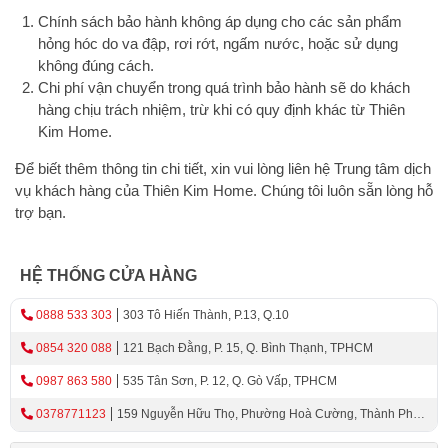
Chính sách bảo hành không áp dụng cho các sản phẩm
hỏng hóc do va đập, rơi rớt, ngấm nước, hoặc sử dụng
không đúng cách.
Chi phí vận chuyển trong quá trình bảo hành sẽ do khách
hàng chịu trách nhiệm, trừ khi có quy định khác từ Thiên
Kim Home.
Để biết thêm thông tin chi tiết, xin vui lòng liên hệ Trung tâm dịch
vụ khách hàng của Thiên Kim Home. Chúng tôi luôn sẵn lòng hỗ
trợ bạn.
HỆ THỐNG CỬA HÀNG
0888 533 303
303 Tô Hiến Thành, P.13, Q.10
0854 320 088
121 Bạch Đằng, P. 15, Q. Bình Thạnh, TPHCM
0987 863 580
535 Tân Sơn, P. 12, Q. Gò Vấp, TPHCM
0378771123
159 Nguyễn Hữu Thọ, Phường Hoà Cường, Thành Phố
Đà Nẵng