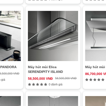
ca PANDORA
Máy hút mùi Elica
Máy hút mùi
SERENDIPITY ISLAND
8,500,000 VNĐ
86,700,000 
58,500,000 VNĐ
58,500,000 VNĐ
 giá
0 đánh giá