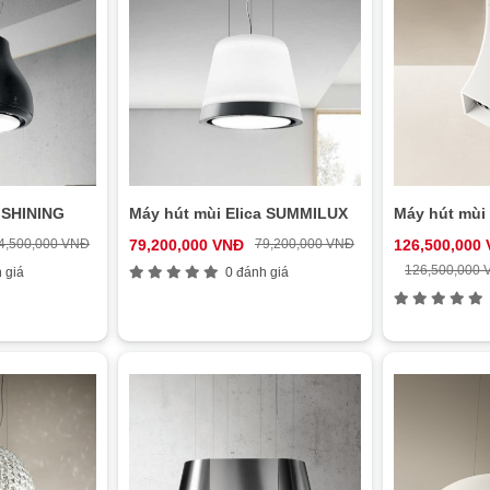
a SHINING
Máy hút mùi Elica SUMMILUX
Máy hút mùi 
4,500,000 VNĐ
79,200,000 VNĐ
79,200,000 VNĐ
126,500,000
126,500,000
 giá
0 đánh giá