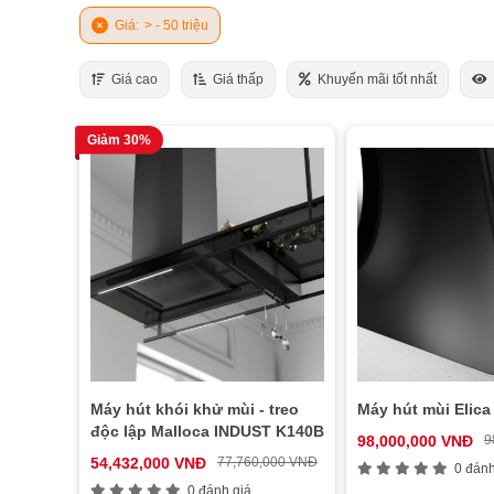
Giá:
> - 50 triệu
Giá cao
Giá thấp
Khuyến mãi tốt nhất
Giảm 30%
Máy hút khói khử mùi - treo
Máy hút mùi Elic
độc lập Malloca INDUST K140B
98,000,000 VNĐ
9
54,432,000 VNĐ
77,760,000 VNĐ
0 đánh
0 đánh giá