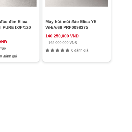
đảo đèn Elica
Máy hút mùi đảo Elica YE
 PURE IX/F/120
WH/A/66 PRF0098375
140,250,000 VNĐ
 VNĐ
165,000,000 VNĐ
 VNĐ
0 đánh giá
0 đánh giá