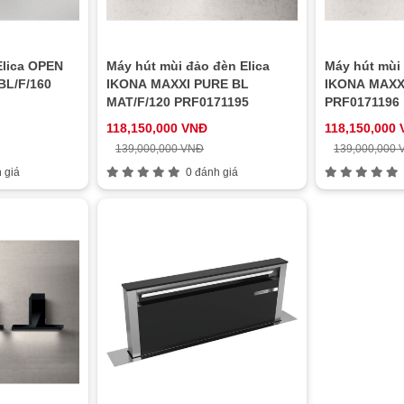
Elica OPEN
Máy hút mùi đảo đèn Elica
Máy hút mùi 
BL/F/160
IKONA MAXXI PURE BL
IKONA MAXXI
MAT/F/120 PRF0171195
PRF0171196
118,150,000 VNĐ
118,150,000
139,000,000 VNĐ
139,000,000
 giá
0 đánh giá