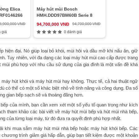
ờng Elica
Máy hút mùi Bosch
PRF0146266
HMH.DDD97BM60B Serie 8
8,900,000 VNĐ
94,700,000 VNĐ
94,700,000 VNĐ
 giá
0 đánh giá
ếp hiện đại. Nó giúp loại bỏ khói, mùi hôi và dầu mỡ khi nấu ăn, giữ
ành. Tuy nhiên, với đa dạng các loại máy hút mùi cao cấp được trang
út mùi phù hợp với nhu cầu sử dụng của gia đình là một vấn đề khá
a máy hút khói và máy hút mùi hay không. Thực tế, cả hai thuật ngữ
 dù có thể có một số khác biệt nhỏ về tính năng và công dụng. Đa số
ông gian bếp sạch sẽ và thoáng đãng hơn.
 bếp của mình, bạn cần xem xét một số yếu tố quan trọng như kích
cách tham khảo các bài viết về máy hút mùi bếp và hút mùi nhà bếp,
ng của từng loại máy, từ đó đưa ra quyết định phù hợp nhất.
ãi khi mua sắm máy hút mùi nhà bếp hoặc máy hút khói bếp. Các
 chương trình giảm giá hấp dẫn, giúp bạn tiết kiệm được một khoản