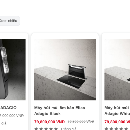
Xem nhiều
a ADAGIO
Máy hút mùi âm bàn Elica
Máy hút mùi 
Adagio Black
Adagio Whit
8,000,000 VNĐ
79,800,000 VNĐ
79,800,000 VNĐ
79,800,000 
 giá
0 đánh giá