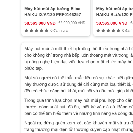
Máy hút mùi áp tường Elica
Máy hút mùi áp tư
HAIKU IX/A/120 PRF0146257
HAIKU BL/A/120 
58,565,000 VNĐ
68,900,000 VNĐ
58,565,000 VNĐ
6
0 đánh giá
0 đánh
Máy hút mùi là một thiết bị không thể thiếu trong nhà b
cho không khí trong nhà bếp luôn thoáng mát và trong l
bị công nghệ hiện đại, việc lựa chọn một chiếc máy h
phức tạp.
Một số người có thể thắc mắc liệu có sự khác biệt giữ
này thường được sử dụng để chỉ cùng một loại thiết bị,
đều có chức năng hút khói, mùi hôi và dầu mỡ, giúp kh
Trong quá trình lựa chọn máy hút mùi phù hợp cho căn
thước, công suất hút, độ ồn, thiết kế và giá cả. Bằng 
bạn có thể tìm hiểu thêm về những tính năng và công dụ
Ngoài ra, đừng quên xem xét các khuyến mãi và ưu đ
trang thương mại điện tử thường xuyên cập nhật những