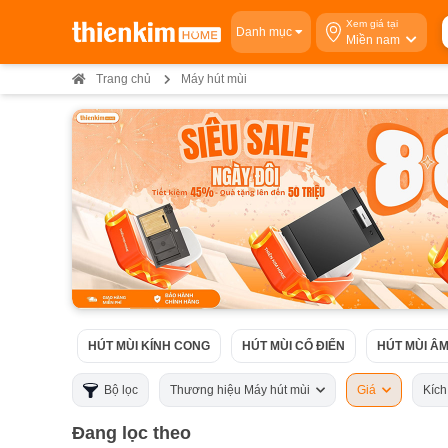
Xem giá tại
Danh mục
Miền nam
Trang chủ
Máy hút mùi
HÚT MÙI KÍNH CONG
HÚT MÙI CỔ ĐIỂN
HÚT MÙI ÂM
Bộ lọc
Thương hiệu Máy hút mùi
Giá
Kíc
Đang lọc theo