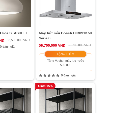
 Elica SEASHELL
Máy hút mùi Bosch DIB091K50
Serie 8
VNĐ
85,500,000 VNĐ
56,700,000 VNĐ
56,700,000 VNĐ
0 đánh giá
TẶNG THÊM
Tặng Vocher máy lọc nước
500.000
0 đánh giá
Giảm 15%