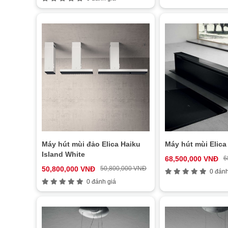
Máy hút mùi đảo Elica Haiku
Máy hút mùi Eli
Island White
68,500,000 VNĐ
6
50,800,000 VNĐ
50,800,000 VNĐ
0 đánh
0 đánh giá