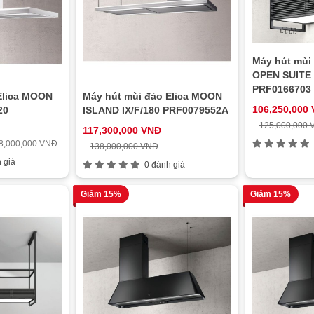
Máy hút mùi 
OPEN SUITE 
PRF0166703
Elica MOON
Máy hút mùi đảo Elica MOON
106,250,000
20
ISLAND IX/F/180 PRF0079552A
125,000,000
117,300,000 VNĐ
8,000,000 VNĐ
138,000,000 VNĐ
 giá
0 đánh giá
Giảm 15%
Giảm 15%