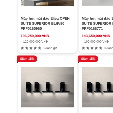
Máy hút mùi đảo Elica OPEN
Máy hút mùi đảo 
SUITE SUPERIOR BL/F/80
SUITE SUPERIOR 
PRF0165965
PRF0166771
106,250,000 VNĐ
143,650,000 VNĐ
125,000,000 VNĐ
169,000,000 VNĐ
0 đánh giá
0 đánh
Giảm 15%
Giảm 15%