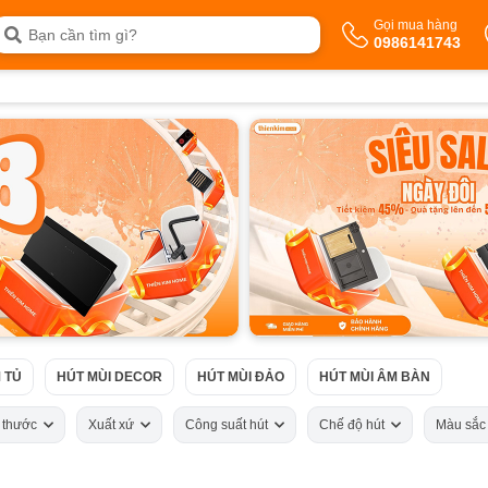
Gọi mua hàng
0986141743
 TỦ
HÚT MÙI DECOR
HÚT MÙI ĐẢO
HÚT MÙI ÂM BÀN
h thước
Xuất xứ
Công suất hút
Chế độ hút
Màu sắ