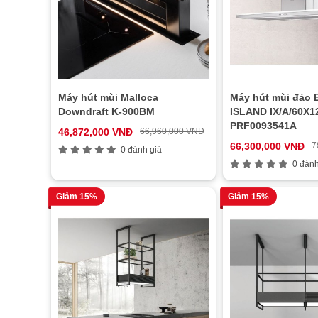
Máy hút mùi Malloca
Máy hút mùi đảo 
Downdraft K-900BM
ISLAND IX/A/60X1
PRF0093541A
46,872,000 VNĐ
66,960,000 VNĐ
66,300,000 VNĐ
7
0 đánh giá
0 đánh
Giảm 15%
Giảm 15%