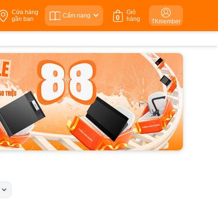
Cửa hàng
Giỏ
Cẩm nang
0
gần bạn
hàng
TKmember
c