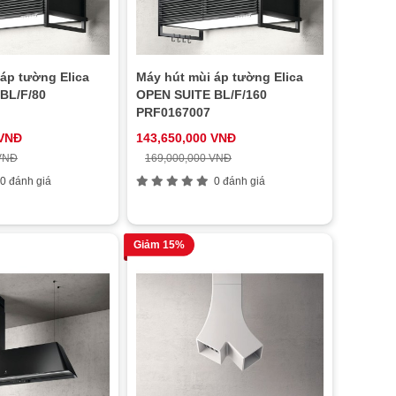
áp tường Elica
Máy hút mùi áp tường Elica
BL/F/80
OPEN SUITE BL/F/160
PRF0167007
 VNĐ
143,650,000 VNĐ
 VNĐ
169,000,000 VNĐ
0 đánh giá
0 đánh giá
Giảm 15%