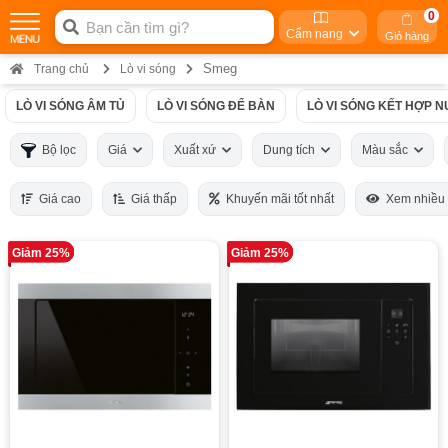
0
Cẩm nang
Giỏ hàng
Smeg
Trang chủ
Lò vi sóng
LÒ VI SÓNG ÂM TỦ
LÒ VI SÓNG ĐỂ BÀN
LÒ VI SÓNG KẾT HỢP 
Bộ lọc
Giá
Xuất xứ
Dung tích
Màu sắc
Giá cao
Giá thấp
Khuyến mãi tốt nhất
Xem nhiều
Giảm 25%
Giảm 25%