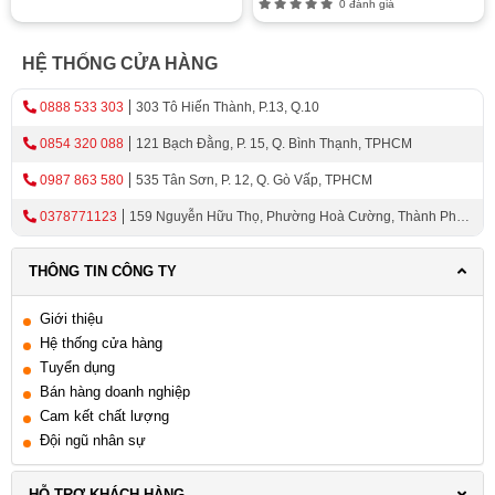
0 đánh giá
HỆ THỐNG CỬA HÀNG
0888 533 303
303 Tô Hiến Thành, P.13, Q.10
0854 320 088
121 Bạch Đằng, P. 15, Q. Bình Thạnh, TPHCM
0987 863 580
535 Tân Sơn, P. 12, Q. Gò Vấp, TPHCM
0378771123
159 Nguyễn Hữu Thọ, Phường Hoà Cường, Thành Phố
Đà Nẵng
THÔNG TIN CÔNG TY
Giới thiệu
Hệ thống cửa hàng
Tuyển dụng
Bán hàng doanh nghiệp
Cam kết chất lượng
Đội ngũ nhân sự
HỖ TRỢ KHÁCH HÀNG