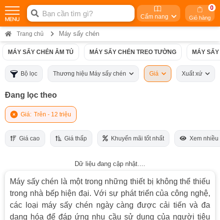
0
Cẩm nang
Giỏ hàng
Máy sấy chén
Trang chủ
MÁY SẤY CHÉN ÂM TỦ
MÁY SẤY CHÉN TREO TƯỜNG
MÁY SẤY
Bộ lọc
Thương hiệu Máy sấy chén
Giá
Xuất xứ
Đang lọc theo
Giá:
Trên - 12 triệu
Giá cao
Giá thấp
Khuyến mãi tốt nhất
Xem nhiều
Dữ liệu đang cập nhật....
Máy sấy chén là một trong những thiết bị không thể thiếu
trong nhà bếp hiện đại. Với sự phát triển của công nghệ,
các loại máy sấy chén ngày càng được cải tiến và đa
dạng hóa để đáp ứng nhu cầu sử dụng của người tiêu