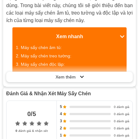
dùng. Trong bài viết này, chúng tôi sẽ giới thiệu đến bạn
các loại máy sấy chén âm tủ, treo tường và độc lập và lợi
ích của từng loại máy sấy chén này.
Xem nhanh
Máy sấy chén âm tủ:
Máy sấy chén treo tường:
Máy sấy chén độc lập:
Xem thêm
Máy Sấy Chén Âm Tủ:
Đánh Giá & Nhận Xét Máy Sấy Chén
Máy sấy chén âm tủ là một lựa chọn thông minh cho
những người muốn tiết kiệm không gian trong nhà bếp.
5
0 đánh giá
Với thiết kế âm tủ, máy sấy chén sẽ được lắp đặt ngay
0/5
4
0 đánh giá
dưới bếp hoặc trong tủ bếp một cách tiện lợi và tiết kiệm
3
0 đánh giá
không gian. Máy sấy chén âm tủ có thể sấy khô chén đĩa,
2
0 đánh giá
0
đánh giá & nhận xét
muỗng nĩa và các dụng cụ nhà bếp khác một cách nhanh
1
0 đánh giá