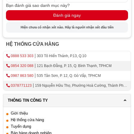
chóng và hiệu quả. Bạn cũng có thể lựa chọn các loại
Bạn đánh giá sao danh mục này?
máy sấy chén âm tủ có dung tích và kiểu dáng khác nhau
Đánh giá ngay
để phù hợp với nhu cầu và phong cách của gia đình
mình.
Hiện chưa có nhận xét nào. Hãy là người nhận xét đầu tiên
Máy Sấy Chén Treo Tường:
HỆ THỐNG CỬA HÀNG
Máy sấy chén treo tường là một lựa chọn phổ biến cho
những người muốn tiết kiệm không gian đặc biệt là trong
0888 533 303
303 Tô Hiến Thành, P.13, Q.10
những căn bếp có diện tích nhỏ. Với thiết kế treo tường,
0854 320 088
121 Bạch Đằng, P. 15, Q. Bình Thạnh, TPHCM
máy sấy chén giúp bạn tiết kiệm không gian bếp và sử
0987 863 580
535 Tân Sơn, P. 12, Q. Gò Vấp, TPHCM
dụng các dụng cụ nhà bếp một cách tiện lợi. Máy sấy
chén treo tường có thể sấy khô chén đĩa, muỗng nĩa và
0378771123
159 Nguyễn Hữu Thọ, Phường Hoà Cường, Thành Phố
các dụng cụ nhà bếp khác một cách nhanh chóng và hiệu
Đà Nẵng
quả. Bạn cũng có thể lựa chọn các loại máy sấy chén
THÔNG TIN CÔNG TY
treo tường với kiểu dáng và màu sắc phù hợp với phong
cách trang trí của căn bếp.
Giới thiệu
Hệ thống cửa hàng
Máy Sấy Chén Độc Lập:
Tuyển dụng
Bán hàng doanh nghiệp