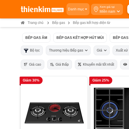
Xem giá tại
Danh mục
Miền nam
Trang chủ
Bếp gas
Bếp gas kết hợp điện từ
BẾP GAS ÂM
BẾP GAS KẾT HỢP HÚT MÙI
BẾP GAS
Bộ lọc
Thương hiệu Bếp gas
Giá
Xuất x
Giá cao
Giá thấp
Khuyến mãi tốt nhất
Giảm 30%
Giảm 25%