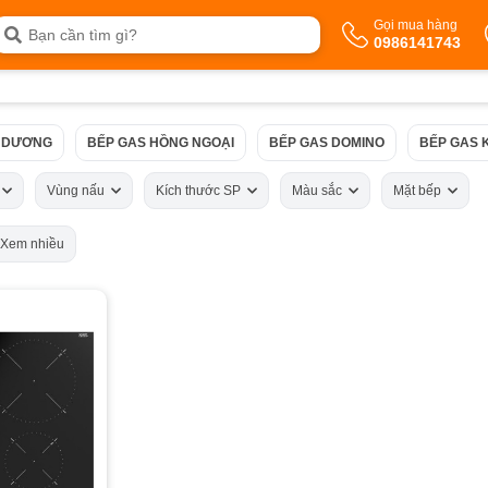
Gọi mua hàng
0986141743
 DƯƠNG
BẾP GAS HỒNG NGOẠI
BẾP GAS DOMINO
BẾP GAS 
ứ
Vùng nấu
Kích thước SP
Màu sắc
Mặt bếp
Xem nhiều