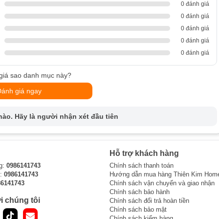
0 đánh giá
 Điện Từ
0 đánh giá
ại bếp khác.
0 đánh giá
0 đánh giá
kết hợp điện từ nấu nhanh hơn và tiết kiệm nhiên liệu hơn so với bếp
0 đánh giá
người sử dụng không cần phải lo lắng về nguy cơ cháy nổ hoặc rò rỉ
giá sao danh mục này?
Đánh giá ngay
kết hợp điện từ giúp cho món ăn được nấu chín đều và ngon hơn.
ết Hợp Điện Từ
ào. Hãy là người nhận xét đầu tiên
ú ý đến một số điểm quan trọng. Đầu tiên là kiểm tra độ an toàn của
Hỗ trợ khách hàng
p điện từ được lắp đặt đúng cách và đảm bảo vệ sinh sạch sẽ để
g:
0986141743
Chính sách thanh toán
i:
0986141743
Hướng dẫn mua hàng Thiên Kim Hom
86141743
Chính sách vận chuyển và giao nhận
hù hợp với bếp gas kết hợp điện từ để đảm bảo hiệu suất nấu ăn tối
Chính sách bảo hành
i chúng tôi
Chính sách đổi trả hoàn tiền
Chính sách bảo mật
Chính sách kiểm hàng