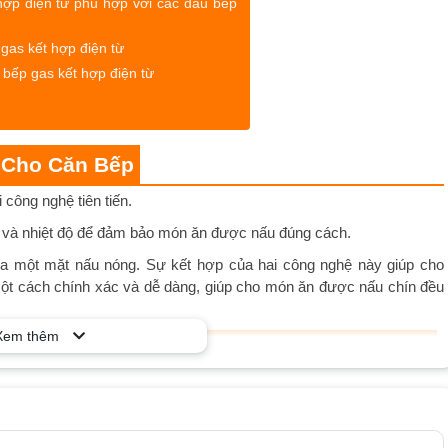
hợp điện từ phù hợp với các đầu bếp
gas kết hợp điện từ
 bếp gas kết hợp điện từ
 Cho Căn Bếp
 công nghệ tiên tiến.
a và nhiệt độ để đảm bảo món ăn được nấu đúng cách.
 ra một mặt nấu nóng. Sự kết hợp của hai công nghệ này giúp cho
 một cách chính xác và dễ dàng, giúp cho món ăn được nấu chín đều
Xem thêm
 Phù Hợp Với Các Đầu Bếp Chuyên Nghiệp?
 thuật và yêu cầu sự chính xác và tốc độ cao. Bếp gas kết hợp điện
 nhiệt độ một cách chính xác và nhanh chóng. Điều này giúp cho các
món ăn được nấu đúng cách.