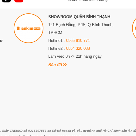
 các đầu bếp chuyên nghiệp và người dùng cá nhân. Với những ưu
SHOWROOM QUẬN BÌNH THẠNH
và tiền bạc, an toàn và đảm bảo vệ sinh sạch sẽ, bếp gas kết hợp điện
n cậy cho việc nấu ăn hàng ngày. Nếu bạn đang tìm kiếm một thiết bị
121 Bạch Đằng, P.15, Q.Bình Thạnh,
g nên bỏ qua sự lựa chọn này.
TPHCM
Sư
Hotline1 :
0965 810 771
Hotline2 :
0854 320 088
Làm việc 8h -> 21h hàng ngày
Bản đồ
iấy CNĐKKD số 0315307556 do Sở Kế hoạch và đầu tư thành phố Hồ Chí Minh cấp lần đầu 