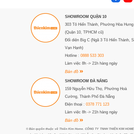
Bếp gas kết hợp điện từ là sự lựa chọn hoàn hảo cho
SHOWROOM QUẬN 10
điểm vượt trội về hiệu suất nấu ăn, tiết kiệm thời gian 
từ được đánh giá là một giải pháp tiên tiến và đáng ti
303 Tô Hiến Thành,
Phường Hòa Hưng
bếp tốt nhất cho gia đình hoặc nhà hàng của mình, khôn
(Quận 10, TPHCM cũ)
Đối diện Big C (Ngã 3 Tô Hiến Thành, 
Vạn Hạnh)
Hotline :
0888 533 303
Làm việc 8h -> 21h hàng ngày
Bản đồ
SHOWROOM ĐÀ NẴNG
159 Nguyễn Hữu Thọ, Phường Hoà
Cường, Thành Phố Đà Nẵng
Điện thoại :
0378 771 123
Làm việc 8h -> 21h hàng ngày
Bản đồ
© Bản quyền thuộc về Thiên Kim Home. CÔNG TY TNHH THIÊN KIM HOME. G