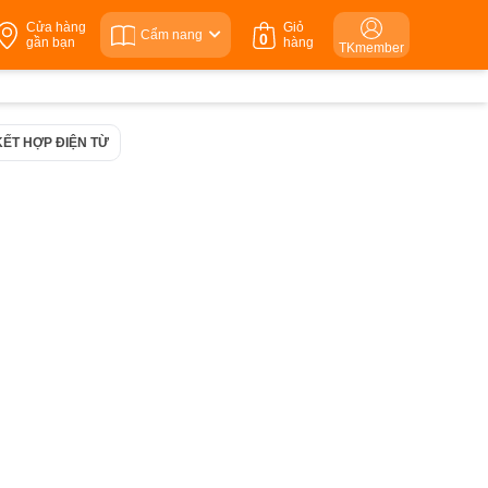
Cửa hàng
Giỏ
Cẩm nang
0
gần bạn
hàng
TKmember
KẾT HỢP ĐIỆN TỪ