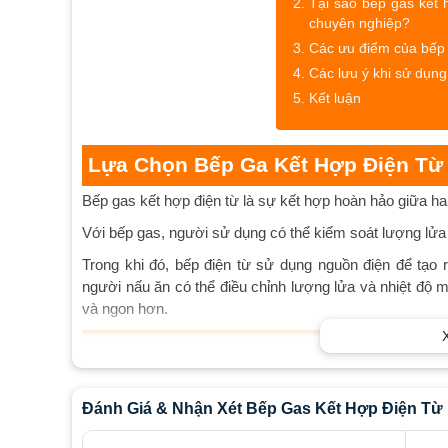
Tại sao bếp gas kết 
chuyên nghiệp?
Các ưu điểm của bếp 
Các lưu ý khi sử dụng
Kết luận
Lựa Chọn Bếp Ga Kết Hợp Điện Từ
Bếp gas kết hợp điện từ là sự kết hợp hoàn hảo giữa hai
Với bếp gas, người sử dụng có thể kiểm soát lượng lử
Trong khi đó, bếp điện từ sử dụng nguồn điện để tạo
người nấu ăn có thể điều chỉnh lượng lửa và nhiệt độ
và ngon hơn.
Tại Sao Bếp Gas Kết Hợp Điện Từ
Với các đầu bếp chuyên nghiệp, việc nấu ăn là một nghệ
từ giúp cho các đầu bếp có thể kiểm soát lượng lửa và
Đánh Giá & Nhận Xét Bếp Gas Kết Hợp Điện Từ
đầu bếp có thể nấu ăn một cách hiệu quả và đảm bảo 