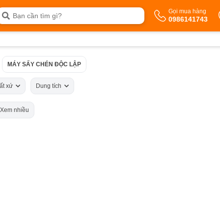
Gọi mua hàng
0986141743
MÁY SẤY CHÉN ĐỘC LẬP
ất xứ
Dung tích
Xem nhiều