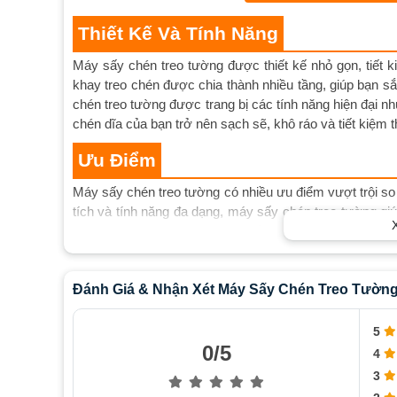
Thiết Kế Và Tính Năng
Máy sấy chén treo tường được thiết kế nhỏ gọn, tiết k
khay treo chén được chia thành nhiều tầng, giúp bạn sắ
chén treo tường được trang bị các tính năng hiện đại n
chén dĩa của bạn trở nên sạch sẽ, khô ráo và tiết kiệm t
Ưu Điểm
Máy sấy chén treo tường có nhiều ưu điểm vượt trội so v
tích và tính năng đa dạng, máy sấy chén treo tường giúp
chén treo tường còn giúp bạn giải quyết vấn đề vi khuẩ
Hướng Dẫn Sử Dụng
Đánh Giá & Nhận Xét Máy Sấy Chén Treo Tườn
Để sử dụng máy sấy chén treo tường hiệu quả, bạn cần
- Sắp xếp và phân loại chén dĩa một cách khoa học trướ
5
0/5
4
- Đảm bảo máy sấy được cài đặt đúng chế độ và thời gi
3
- Sau khi sấy xong, lấy chén dĩa ra và kiểm tra kỹ trướ