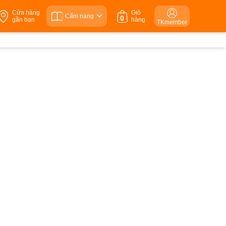
Cửa hàng
Giỏ
Cẩm nang
0
gần bạn
hàng
TKmember