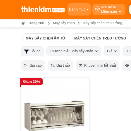
Xem giá tại
Danh mục
Miền nam
Trang chủ
Máy sấy chén
Máy sấy chén treo tường
MÁY SẤY CHÉN ÂM TỦ
MÁY SẤY CHÉN TREO TƯỜNG
Bộ lọc
Thương hiệu Máy sấy chén
Giá
Xu
Giá cao
Giá thấp
Khuyến mãi tốt nhất
Giảm 25%