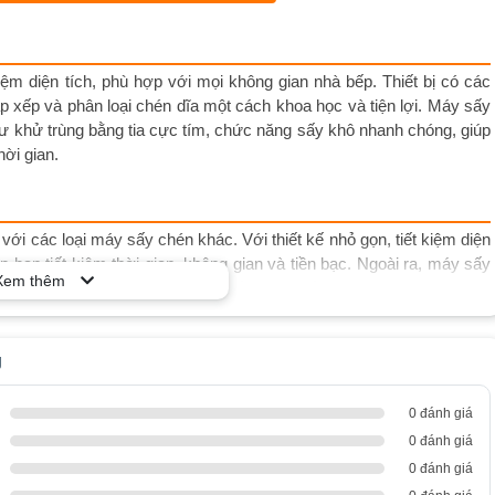
iệm diện tích, phù hợp với mọi không gian nhà bếp. Thiết bị có các
p xếp và phân loại chén dĩa một cách khoa học và tiện lợi. Máy sấy
hư khử trùng bằng tia cực tím, chức năng sấy khô nhanh chóng, giúp
hời gian.
ới các loại máy sấy chén khác. Với thiết kế nhỏ gọn, tiết kiệm diện
 bạn tiết kiệm thời gian, không gian và tiền bạc. Ngoài ra, máy sấy
Xem thêm
n và dơ bẩn trong chén dĩa, đảm bảo sức khỏe cho bạn và gia đình.
g
 chú ý đến một số điểm sau:
c khi đặt vào máy sấy.
0 đánh giá
0 đánh giá
an sấy phù hợp với chén dĩa.
0 đánh giá
c khi sử dụng