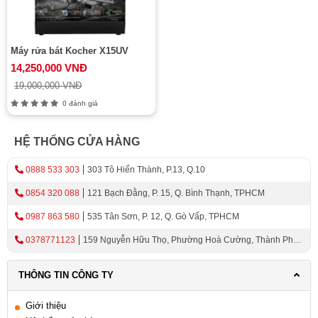
Máy rửa bát Kocher X15UV
14,250,000 VNĐ
19,000,000 VNĐ
0 đánh giá
HỆ THỐNG CỬA HÀNG
0888 533 303
303 Tô Hiến Thành, P.13, Q.10
0854 320 088
121 Bạch Đằng, P. 15, Q. Bình Thạnh, TPHCM
0987 863 580
535 Tân Sơn, P. 12, Q. Gò Vấp, TPHCM
0378771123
159 Nguyễn Hữu Thọ, Phường Hoà Cường, Thành Phố
Đà Nẵng
THÔNG TIN CÔNG TY
Giới thiệu