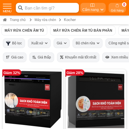
0
Cẩm nang
Giỏ hàng
Kocher
Trang chủ
Máy rửa chén
MÁY RỬA CHÉN ÂM TỦ
MÁY RỬA CHÉN ÂM TỦ BÁN PHẦN
MÁY
Bộ lọc
Xuất xứ
Giá
Bộ chén rửa
Công nghệ 
Giá cao
Giá thấp
Khuyến mãi tốt nhất
Xem nhiều
Giảm 32%
Giảm 28%