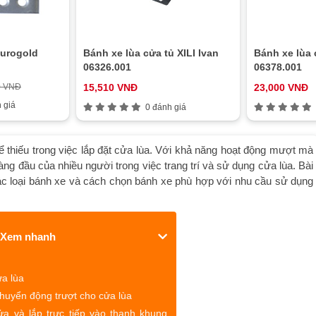
Eurogold
Bánh xe lùa cửa tủ XILI Ivan
Bánh xe lùa 
06326.001
06378.001
0 VNĐ
15,510 VNĐ
23,000 VNĐ
 giá
0 đánh giá
ể thiếu trong việc lắp đặt cửa lùa. Với khả năng hoạt động mượt mà
ng đầu của nhiều người trong việc trang trí và sử dụng cửa lùa. Bài
các loại bánh xe và cách chọn bánh xe phù hợp với nhu cầu sử dụng
Xem nhanh
ửa lùa
chuyển động trượt cho cửa lùa
a và lắp trực tiếp vào thanh khung