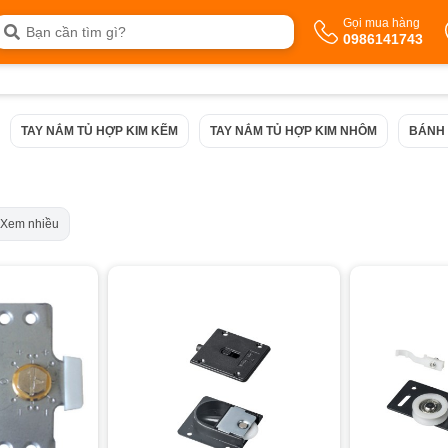
Gọi mua hàng
0986141743
TAY NẮM TỦ HỢP KIM KẼM
TAY NẮM TỦ HỢP KIM NHÔM
BÁNH 
Xem nhiều