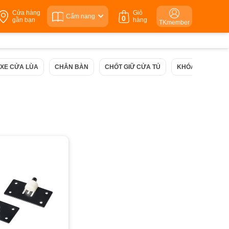
Cửa hàng
Giỏ
Cẩm nang
0
gần bạn
hàng
TKmember
XE CỬA LÙA
CHÂN BÀN
CHỐT GIỮ CỬA TỦ
KHÓA TỦ
ĐÈ