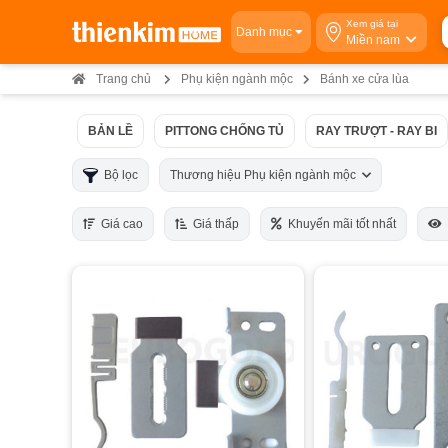
Xem giá tại
Danh mục
Miền nam
Trang chủ
Phụ kiện ngành mộc
Bánh xe cửa lùa
BẢN LỀ
PITTONG CHỐNG TỦ
RAY TRƯỢT - RAY BI
Bộ lọc
Thương hiệu Phụ kiện ngành mộc
Giá cao
Giá thấp
Khuyến mãi tốt nhất