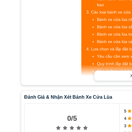
bao
Các loại bánh xe cửa 
Bánh xe cửa lùa n
Bánh xe cửa lùa sắ
Bánh xe cửa lùa tr
Bánh xe cửa lùa ra
Lựa chọn và lắp đặt b
Yêu cầu cần xem xé
Quy trình lắp đặt 
Bảo dưỡng và bảo 
Tính năng và lợi ích 
Tạo động lực cho 
Đảm bảo sự mượt 
Đánh Giá & Nhận Xét Bánh Xe Cửa Lùa
lùa
Tăng tính linh hoạ
5
Bảo vệ và đảm bảo
0/5
4
3