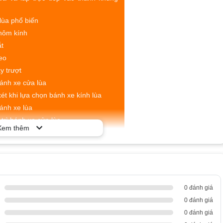
lùa phổ biến
hôm kính
t
eo
y trượt
ánh xe cửa lùa
t khi lựa chọn bánh xe kính lùa
bánh xe lùa
trì bánh xe cửa lùa
Xem thêm
của bánh xe cửa lùa
chuyển động trượt của cửa lùa
mà, nhẹ nhàng khi mở và đóng cửa
t và tiện nghi cho không gian
0 đánh giá
 an toàn cho hệ thống cửa lùa
0 đánh giá
0 đánh giá