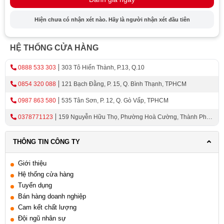
Hướng dẫn chọn mua bồn cầu Hafele
Kích thước và nơi chứa
Hiện chưa có nhận xét nào. Hãy là người nhận xét đầu tiên
Công nghệ xả và tiết kiệm nước
Thiết kế và tính thẩm mỹ
HỆ THỐNG CỬA HÀNG
So sánh với các thương hiệu khác
0888 533 303
303 Tô Hiến Thành, P.13, Q.10
Độ tin cậy và dịch vụ hậu mãi
0854 320 088
121 Bạch Đằng, P. 15, Q. Bình Thạnh, TPHCM
Tổng Quan Về Thương Hiệu Hafele
0987 863 580
535 Tân Sơn, P. 12, Q. Gò Vấp, TPHCM
0378771123
159 Nguyễn Hữu Thọ, Phường Hoà Cường, Thành Phố
Hafele, một thương hiệu có uy tín và tiếng vang toàn cầu,
Đà Nẵng
được biết đến với việc cung cấp các sản phẩm và giải
THÔNG TIN CÔNG TY
pháp tiện ích cho ngôi nhà và không gian làm việc.
Hafele không chỉ là một doanh nghiệp, mà còn là một tập
Giới thiệu
đoàn đa quốc gia với hơn 40 chi nhánh trên khắp thế
Hệ thống cửa hàng
giới. Thương hiệu này đã từng bước xây dựng một hệ
Tuyển dụng
sinh thái đồng bộ, đáp ứng mọi nhu cầu của khách hàng
Bán hàng doanh nghiệp
từ thiết kế nội thất đến các sản phẩm công nghệ thông
Cam kết chất lượng
minh cho ngôi nhà.
Đội ngũ nhân sự