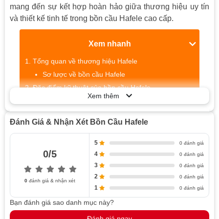
mang đến sự kết hợp hoàn hảo giữa thương hiệu uy tín
và thiết kế tinh tế trong bồn cầu Hafele cao cấp.
Xem nhanh
Tổng quan về thương hiệu Hafele
Sơ lược về bồn cầu Hafele
Đặc điểm kỹ thuật của bồn cầu Hafele
Xem thêm
Thiết kế đa dạng và tinh tế
Bồn cầu Hafele 1 khối
Đánh Giá & Nhận Xét Bồn Cầu Hafele
Bồn cầu Hafele 2 khối
Bồn cầu Hafele treo tường
5
0 đánh giá
0/5
Chất liệu cao cấp: độ bền và dễ lau chùi
4
0 đánh giá
3
0 đánh giá
Công nghệ xả hiệu quả và thân thiện môi trường
2
0 đánh giá
Lợi ích khi sử dụng bồn cầu Hafele
0
đánh giá & nhận xét
1
0 đánh giá
Sự tiện lợi và thoải mái khi sử dụng
Bạn đánh giá sao danh mục này?
Độ bền cao và dễ dàng trong việc bảo trì
Đánh giá ngay