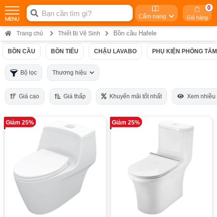
0
Cẩm nang
Giỏ hàng
Bồn cầu Hafele
Trang chủ
Thiết Bị Vệ Sinh
BỒN CẦU
BỒN TIỂU
CHẬU LAVABO
PHỤ KIỆN PHÒNG TẮM
Bộ lọc
Thương hiệu
Giá cao
Giá thấp
Khuyến mãi tốt nhất
Xem nhiều
Giảm 25%
Giảm 25%