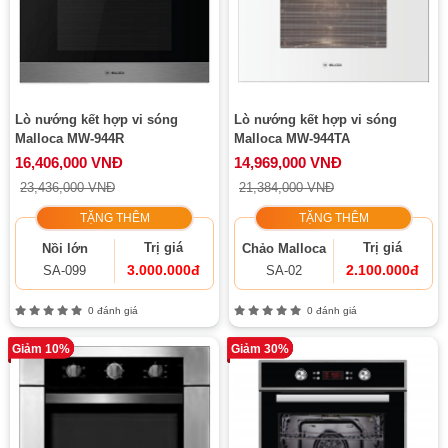
Lò nướng kết hợp vi sóng
Lò nướng kết hợp vi sóng
Malloca MW-944R
Malloca MW-944TA
16,406,000 VNĐ
14,969,000 VNĐ
23,436,000 VNĐ
21,384,000 VNĐ
TẶNG THÊM
TẶNG THÊM
Trị giá
Trị giá
Nồi lớn
Chảo Malloca
3.000.000đ
2.100.000đ
SA-099
SA-02
0 đánh giá
0 đánh giá
Giảm 10%
Giảm 30%