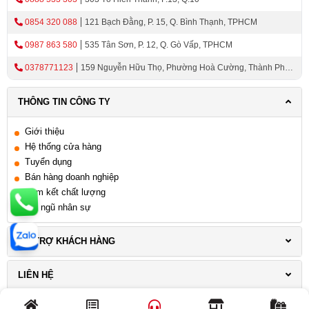
MỘT SỐ LOẠI LÒ NƯỚNG MALLOCA KHÁC
Lò nướng kết hợp vi sóng Malloca
0854 320 088
121 Bạch Đằng, P. 15, Q. Bình Thạnh, TPHCM
Chức năng vi sóng
0987 863 580
535 Tân Sơn, P. 12, Q. Gò Vấp, TPHCM
Tính năng lò nướng
0378771123
159 Nguyễn Hữu Thọ, Phường Hoà Cường, Thành Phố
Lò hấp Malloca
Đà Nẵng
ƯU ĐÃI DÀNH KHI MUA LÒ NƯỚNG MALLOCA TẠI
THÔNG TIN CÔNG TY
THIÊN KIM HOME
Giới thiệu
Hệ thống cửa hàng
THIẾT KẾ HIỆN ĐẠI CỦA LÒ NƯỚNG
Tuyển dụng
MALLOCA
Bán hàng doanh nghiệp
Cam kết chất lượng
Lò nướng Malloca được thiết kế với kiểu dáng hiện đại -
Đội ngũ nhân sự
tinh tế, đơn giản và sang trọng, phù hợp với nhiều loại
phòng bếp khác nhau. Với màu sắc trang nhã và chất liệu
HỖ TRỢ KHÁCH HÀNG
bền đẹp, lò nướng Malloca giúp cho không gian bếp trở
nên hiện đại và sang trọng hơn
LIÊN HỆ
THÔNG TIN KHUYẾN MÃI