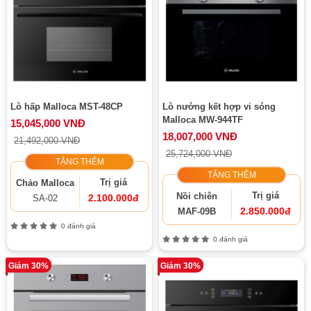
Lò hấp Malloca MST-48CP
Lò nướng kết hợp vi sóng
Malloca MW-944TF
15,045,000 VNĐ
18,007,000 VNĐ
21,492,000 VNĐ
25,724,000 VNĐ
TẶNG THÊM
TẶNG THÊM
Trị giá
Chảo Malloca
Trị giá
Nồi chiên
2.100.000đ
SA-02
2.850.000đ
MAF-09B
0 đánh giá
0 đánh giá
Giảm 30%
Giảm 30%