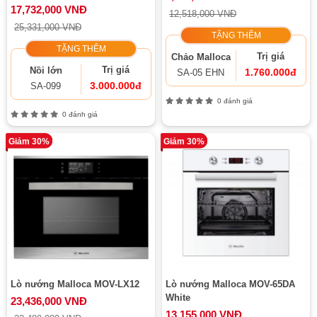
17,732,000 VNĐ
12,518,000 VNĐ
25,331,000 VNĐ
TẶNG THÊM
TẶNG THÊM
Trị giá
Chảo Malloca
Trị giá
Nồi lớn
1.760.000đ
SA-05 EHN
3.000.000đ
SA-099
0 đánh giá
0 đánh giá
Giảm 30%
Giảm 30%
Lò nướng Malloca MOV-LX12
Lò nướng Malloca MOV-65DA
White
23,436,000 VNĐ
13,155,000 VNĐ