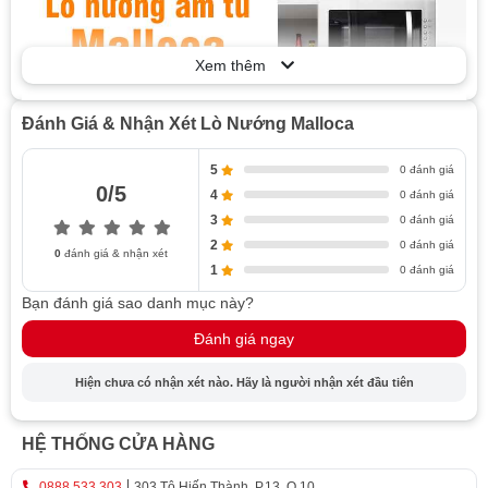
Xem thêm
Đánh Giá & Nhận Xét Lò Nướng Malloca
5
0 đánh giá
0/5
4
0 đánh giá
3
0 đánh giá
2
0 đánh giá
Xem nhanh
0
đánh giá & nhận xét
1
0 đánh giá
THIẾT KẾ HIỆN ĐẠI CỦA LÒ NƯỚNG MALLOCA
Bạn đánh giá sao danh mục này?
ƯU ĐIỂM CỦA CÁC SẢN PHẨM LÒ NƯỚNG
Đánh giá ngay
MALLOCA
Chức năng tiện lợi đa dạng
Hiện chưa có nhận xét nào. Hãy là người nhận xét đầu tiên
Tích hợp tiện ích cùng các chức năng an toàn
Đa dạng lựa chọn
HỆ THỐNG CỬA HÀNG
Hiệu suất hoạt động cao và tiết kiệm năng lượng
0888 533 303
303 Tô Hiến Thành, P.13, Q.10