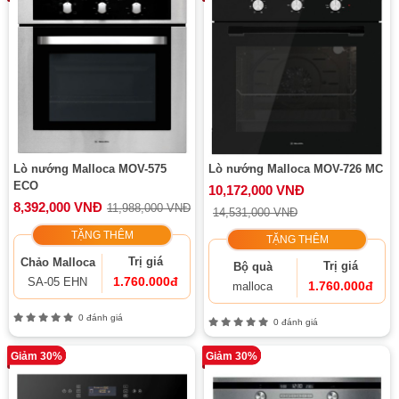
Lò nướng Malloca MOV-575
Lò nướng Malloca MOV-726 MC
ECO
10,172,000 VNĐ
8,392,000 VNĐ
11,988,000 VNĐ
14,531,000 VNĐ
TẶNG THÊM
TẶNG THÊM
Trị giá
Chảo Malloca
Trị giá
Bộ quà
1.760.000đ
SA-05 EHN
1.760.000đ
malloca
0 đánh giá
0 đánh giá
Giảm 30%
Giảm 30%