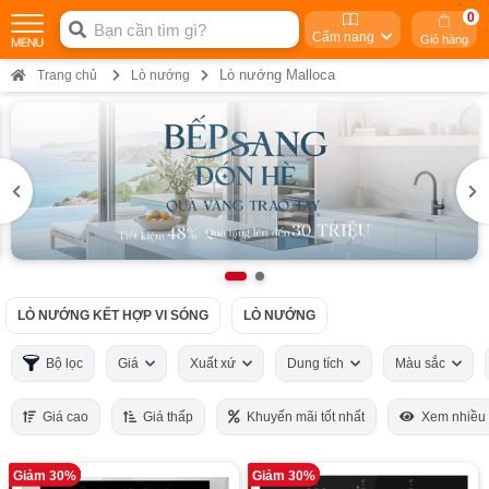
0
Cẩm nang
Giỏ hàng
Lò nướng Malloca
Trang chủ
Lò nướng
LÒ NƯỚNG KẾT HỢP VI SÓNG
LÒ NƯỚNG
Bộ lọc
Giá
Xuất xứ
Dung tích
Màu sắc
Giá cao
Giá thấp
Khuyến mãi tốt nhất
Xem nhiều
Giảm 30%
Giảm 30%