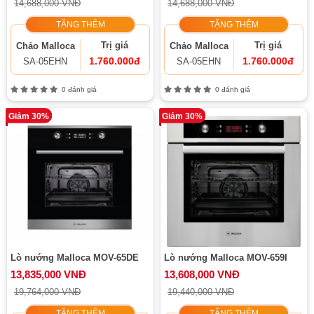
14,688,000 VNĐ
14,688,000 VNĐ
TẶNG THÊM
TẶNG THÊM
Trị giá
Trị giá
Chảo Malloca
Chảo Malloca
1.760.000đ
1.760.000đ
SA-05EHN
SA-05EHN
0 đánh giá
0 đánh giá
Giảm 30%
Giảm 30%
Lò nướng Malloca MOV-65DE
Lò nướng Malloca MOV-659I
13,835,000 VNĐ
13,608,000 VNĐ
19,764,000 VNĐ
19,440,000 VNĐ
TẶNG THÊM
TẶNG THÊM