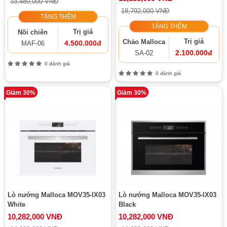
33,480,000 VNĐ
18,792,000 VNĐ
TẶNG THÊM
TẶNG THÊM
Trị giá
Nồi chiên
Trị giá
Chảo Malloca
4.500.000đ
MAF-06
2.100.000đ
SA-02
0 đánh giá
0 đánh giá
Giảm 30%
Giảm 30%
Lò nướng Malloca MOV35-IX03
Lò nướng Malloca MOV35-IX03
White
Black
10,282,000 VNĐ
10,282,000 VNĐ