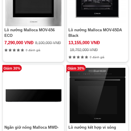
Lò nướng Malloca MOV-656
Lò nướng Malloca MOV-65DA
ECO
Black
7,290,000 VNĐ
13,155,000 VNĐ
8,100,000 VNĐ
18,792,000 VNĐ
0 đánh giá
0 đánh giá
Giảm 30%
Giảm 30%
Ngăn giữ nóng Malloca MWD-
Lò nướng kết hợp vi sóng