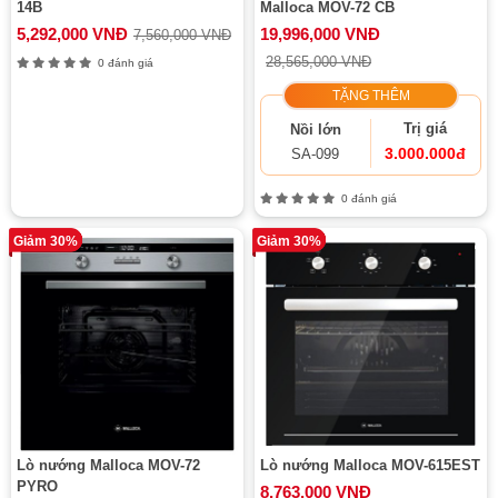
14B
Malloca MOV-72 CB
5,292,000 VNĐ
19,996,000 VNĐ
7,560,000 VNĐ
28,565,000 VNĐ
0 đánh giá
TẶNG THÊM
Trị giá
Nồi lớn
3.000.000đ
SA-099
0 đánh giá
Giảm 30%
Giảm 30%
Lò nướng Malloca MOV-72
Lò nướng Malloca MOV-615EST
PYRO
8,763,000 VNĐ