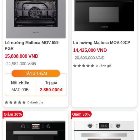
Lò nướng Malloca MOV-659
Lò nướng Malloca MOV-40CP
PGR
14,425,000 VNĐ
15,808,000 VNĐ
20,606,000 VNĐ
22,582,000 VNĐ
0 đánh giá
TẶNG THÊM
Trị giá
Nồi chiên
2.850.000đ
MAF-09B
0 đánh giá
Giảm 30%
Giảm 30%