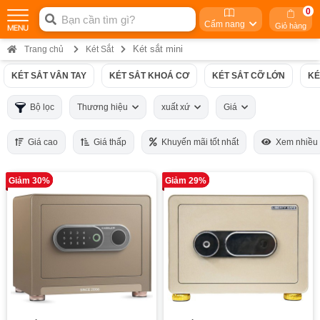
0
Cẩm nang
Giỏ hàng
Két sắt mini
Trang chủ
Két Sắt
KÉT SẮT VÂN TAY
KÉT SẮT KHOÁ CƠ
KÉT SẮT CỠ LỚN
KÉ
Bộ lọc
Thương hiệu
xuất xứ
Giá
Giá cao
Giá thấp
Khuyến mãi tốt nhất
Xem nhiều
Giảm 30%
Giảm 29%