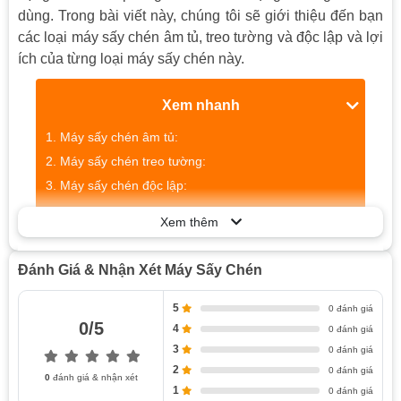
dùng. Trong bài viết này, chúng tôi sẽ giới thiệu đến bạn
các loại máy sấy chén âm tủ, treo tường và độc lập và lợi
ích của từng loại máy sấy chén này.
Xem nhanh
Máy sấy chén âm tủ:
Máy sấy chén treo tường:
Máy sấy chén độc lập:
Xem thêm
Máy Sấy Chén Âm Tủ:
Đánh Giá & Nhận Xét Máy Sấy Chén
Máy sấy chén âm tủ là một lựa chọn thông minh cho
những người muốn tiết kiệm không gian trong nhà bếp.
5
0 đánh giá
Với thiết kế âm tủ, máy sấy chén sẽ được lắp đặt ngay
0/5
4
0 đánh giá
dưới bếp hoặc trong tủ bếp một cách tiện lợi và tiết kiệm
3
0 đánh giá
không gian. Máy sấy chén âm tủ có thể sấy khô chén đĩa,
2
0 đánh giá
0
đánh giá & nhận xét
muỗng nĩa và các dụng cụ nhà bếp khác một cách nhanh
1
0 đánh giá