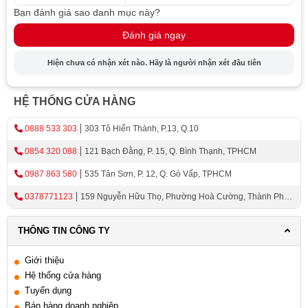
chóng và hiệu quả. Bạn cũng có thể lựa chọn các loại
Bạn đánh giá sao danh mục này?
máy sấy chén âm tủ có dung tích và kiểu dáng khác nhau
Đánh giá ngay
để phù hợp với nhu cầu và phong cách của gia đình
mình.
Hiện chưa có nhận xét nào. Hãy là người nhận xét đầu tiên
Máy Sấy Chén Treo Tường:
HỆ THỐNG CỬA HÀNG
Máy sấy chén treo tường là một lựa chọn phổ biến cho
những người muốn tiết kiệm không gian đặc biệt là trong
0888 533 303
303 Tô Hiến Thành, P.13, Q.10
những căn bếp có diện tích nhỏ. Với thiết kế treo tường,
0854 320 088
121 Bạch Đằng, P. 15, Q. Bình Thạnh, TPHCM
máy sấy chén giúp bạn tiết kiệm không gian bếp và sử
0987 863 580
535 Tân Sơn, P. 12, Q. Gò Vấp, TPHCM
dụng các dụng cụ nhà bếp một cách tiện lợi. Máy sấy
chén treo tường có thể sấy khô chén đĩa, muỗng nĩa và
0378771123
159 Nguyễn Hữu Thọ, Phường Hoà Cường, Thành Phố
các dụng cụ nhà bếp khác một cách nhanh chóng và hiệu
Đà Nẵng
quả. Bạn cũng có thể lựa chọn các loại máy sấy chén
THÔNG TIN CÔNG TY
treo tường với kiểu dáng và màu sắc phù hợp với phong
cách trang trí của căn bếp.
Giới thiệu
Hệ thống cửa hàng
Máy Sấy Chén Độc Lập:
Tuyển dụng
Bán hàng doanh nghiệp