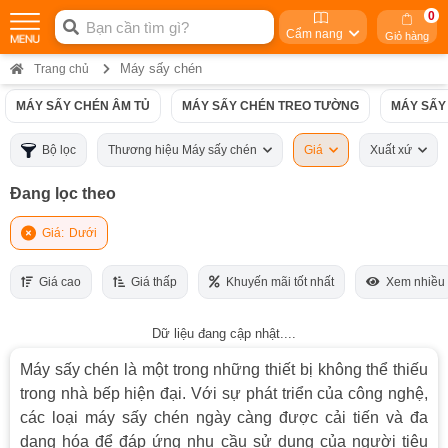
0
Cẩm nang
Giỏ hàng
Máy sấy chén
Trang chủ
MÁY SẤY CHÉN ÂM TỦ
MÁY SẤY CHÉN TREO TƯỜNG
MÁY SẤY
Bộ lọc
Thương hiệu Máy sấy chén
Giá
Xuất xứ
Đang lọc theo
Giá:
Dưới
Giá cao
Giá thấp
Khuyến mãi tốt nhất
Xem nhiều
Dữ liệu đang cập nhật....
Máy sấy chén là một trong những thiết bị không thể thiếu
trong nhà bếp hiện đại. Với sự phát triển của công nghệ,
các loại máy sấy chén ngày càng được cải tiến và đa
dạng hóa để đáp ứng nhu cầu sử dụng của người tiêu