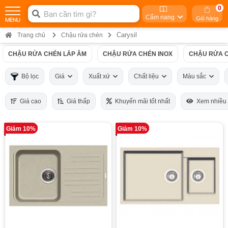
0
Cẩm nang
Giỏ hàng
Carysil
Trang chủ
Chậu rửa chén
CHẬU RỬA CHÉN LẮP ÂM
CHẬU RỬA CHÉN INOX
CHẬU RỬA C
Bộ lọc
Giá
Xuất xứ
Chất liệu
Màu sắc
Giá cao
Giá thấp
Khuyến mãi tốt nhất
Xem nhiều
Giảm 10%
Giảm 10%