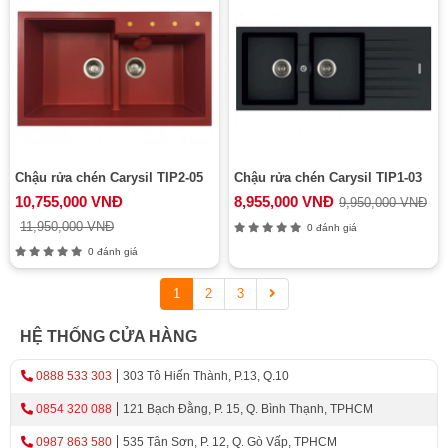
Chậu rửa chén Carysil TIP2-05
Chậu rửa chén Carysil TIP1-03
10,755,000 VNĐ
8,955,000 VNĐ
9,950,000 VNĐ
11,950,000 VNĐ
0 đánh giá
0 đánh giá
1
2
3
HỆ THỐNG CỬA HÀNG
0888 533 303
303 Tô Hiến Thành, P.13, Q.10
0854 320 088
121 Bạch Đằng, P. 15, Q. Bình Thạnh, TPHCM
0987 863 580
535 Tân Sơn, P. 12, Q. Gò Vấp, TPHCM