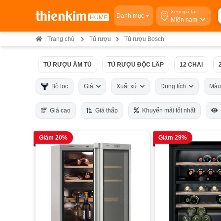
Xem giá tại
Danh mục
Miền nam
Trang chủ
Tủ rượu
Tủ rượu Bosch
TỦ RƯỢU ÂM TỦ
TỦ RƯỢU ĐỘC LÂP
12 CHAI
Bộ lọc
Giá
Xuất xứ
Dung tích
Màu
Giá cao
Giá thấp
Khuyến mãi tốt nhất
Giảm 20%
Giảm 29%