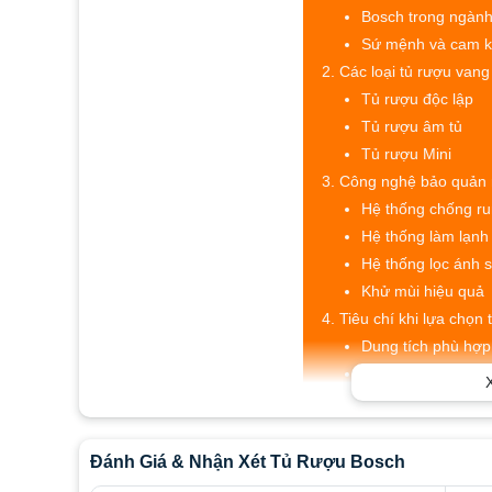
Bosch trong ngành
Sứ mệnh và cam k
Các loại tủ rượu van
Tủ rượu độc lập
Tủ rượu âm tủ
Tủ rượu Mini
Công nghệ bảo quản 
Hệ thống chống ru
Hệ thống làm lạn
Hệ thống lọc ánh 
Khử mùi hiệu quả
Tiêu chí khi lựa chọn
Dung tích phù hợp
Vùng nhiệt độ bả
Chất liệu cấu thà
Kiểu dáng phù hợ
Hướng dẫn sử dụng v
Đánh Giá & Nhận Xét Tủ Rượu Bosch
Bố trí rượu khoa h