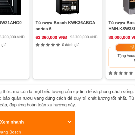
KUW21AHG0
Tủ rượu Bosch KWK36ABGA
Tủ rượu Bos
series 6
HMH.KSW3894
8,700,000 VNĐ
63,360,000 VNĐ
92,700,000 VNĐ
89,000,000 
 giá
0 đánh giá
TẶ
Tặng Vouc
 thức mà còn là một biểu tượng của sự tinh tế và phong cách sống.
c bảo quản rượu vang đúng cách để duy trì chất lượng tốt nhất. Tủ
o cấp, đáp ứng hoàn toàn xu hướng này.
Xem nhanh
 vang Bosch