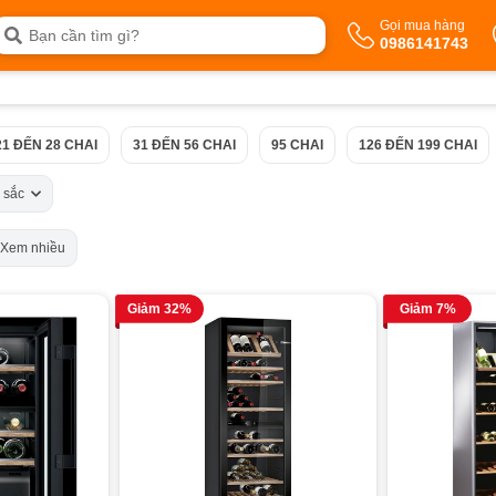
Gọi mua hàng
0986141743
21 ĐẾN 28 CHAI
31 ĐẾN 56 CHAI
95 CHAI
126 ĐẾN 199 CHAI
 sắc
Xem nhiều
Giảm 32%
Giảm 7%