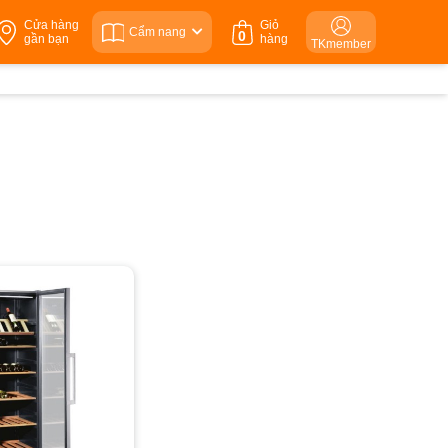
Cửa hàng
Giỏ
Cẩm nang
0
gần bạn
hàng
TKmember