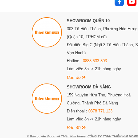
điều kiện lý tưởng. Bên cạnh đó, các khay rượu có thể
cường trải nghiệm sử dụng của người dùng.
Bosch hiểu rằng mỗi chai rượu đều có giá trị riêng của
SHOWROOM QUẬN 10
Do đó, Bosch không ngừng nâng cao chất lượng sản p
303 Tô Hiến Thành,
Phường Hòa Hưng
khách hàng.
(Quận 10, TPHCM cũ)
Các Loại Tủ Rượu Vang Bosch
Đối diện Big C (Ngã 3 Tô Hiến Thành, 
Vạn Hạnh)
Hotline :
0888 533 303
Tủ rượu độc lập
Làm việc 8h -> 21h hàng ngày
Tủ rượu độc lập Bosch được thiết kế để có thể đặt ở n
Bản đồ
tủ bếp. Thông thường, chúng có kích thước lớn hơn và
SHOWROOM ĐÀ NẴNG
lập Bosch thường có nhiều ngăn khác nhau, giúp bạn lưu
159 Nguyễn Hữu Thọ, Phường Hoà
Tủ rượu âm tủ
Cường, Thành Phố Đà Nẵng
Tủ rượu âm tủ Bosch được thiết kế để lắp đặt hoàn to
Điện thoại :
0378 771 123
gàng. Chúng thường có kích thước nhỏ hơn so với tủ 
Làm việc 8h -> 21h hàng ngày
lượng hợp lý các chai rượu. Tủ rượu âm tủ Bosch thườn
Bản đồ
sáng LED.
© Bản quyền thuộc về Thiên Kim Home. CÔNG TY TNHH THIÊN KIM HOME. G