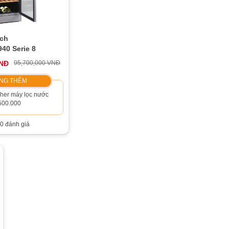
ch
0 Serie 8
VNĐ
95,700,000 VNĐ
NG THÊM
her máy lọc nước
500.000
0 đánh giá