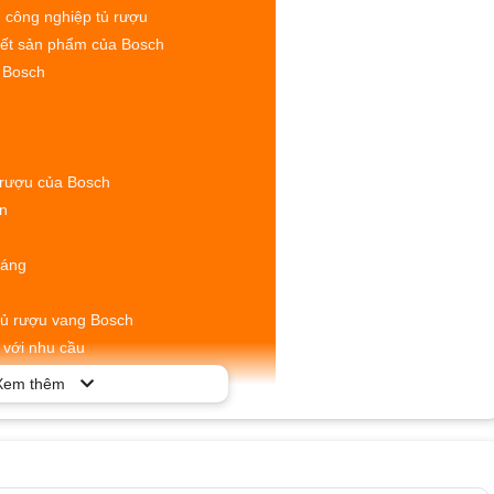
 công nghiệp tủ rượu
ết sản phẩm của Bosch
g Bosch
rượu của Bosch
n
h
sáng
 tủ rượu vang Bosch
 với nhu cầu
o quản
Xem thêm
nh
p
à bảo quản tủ rượu vang Bosch
ọc trong tủ rượu Bosch