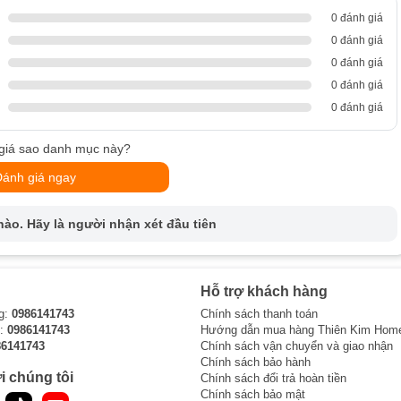
0 đánh giá
 khi sử dụng tủ bảo quản rượu vang
0 đánh giá
0 đánh giá
0 đánh giá
0 đánh giá
h
giá sao danh mục này?
Đánh giá ngay
 ngừng khẳng định vị thế của mình trong ngành công nghiệp tủ rượu.
ào. Hãy là người nhận xét đầu tiên
nh tế trong thiết kế, chất lượng vượt trội, và công nghệ tiên tiến.
 ứng nhu cầu bảo quản rượu mà còn thể hiện phong cách sống đẳng
Hỗ trợ khách hàng
g:
0986141743
Chính sách thanh toán
ượng cao, mang đến sự tiện lợi và thoải mái cho cuộc sống hàng
i:
0986141743
Hướng dẫn mua hàng Thiên Kim Hom
am kết cung cấp những sản phẩm tiên tiến nhất, với công nghệ bảo
86141743
Chính sách vận chuyển và giao nhận
ợng của rượu sẽ được giữ nguyên qua thời gian.
Chính sách bảo hành
i chúng tôi
Chính sách đổi trả hoàn tiền
chỉnh nhiệt độ và độ ẩm chính xác, giúp rượu được bảo quản trong
Chính sách bảo mật