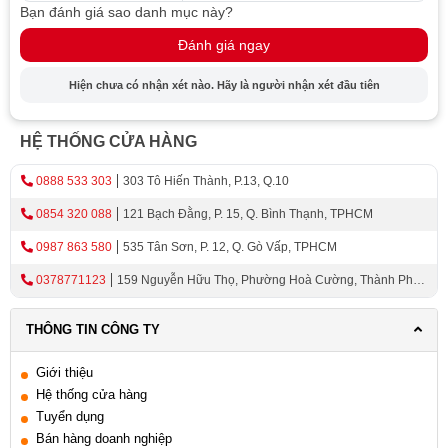
Bạn đánh giá sao danh mục này?
trong gia đình
Đánh giá ngay
Kinh nghiệm chọn dung tích máy sấy phù hợp
thực tế
Hiện chưa có nhận xét nào. Hãy là người nhận xét đầu tiên
Kinh nghiệm chọn theo không gian lắp đặt thực
tế
HỆ THỐNG CỬA HÀNG
Kinh nghiệm khảo sát và tư vấn thực tế tại nhà
Kinh nghiệm lắp đặt và bàn giao tại Thiên Kim
0888 533 303
303 Tô Hiến Thành, P.13, Q.10
Home
0854 320 088
121 Bạch Đằng, P. 15, Q. Bình Thạnh, TPHCM
Kinh nghiệm hướng dẫn sử dụng để tăng độ bền
thiết bị
0987 863 580
535 Tân Sơn, P. 12, Q. Gò Vấp, TPHCM
Các thương hiệu máy sấy quần áo tại Thiên Kim
0378771123
159 Nguyễn Hữu Thọ, Phường Hoà Cường, Thành Phố
Home
Đà Nẵng
Máy sấy quần áo Electrolux – bền bỉ, tiết kiệm
THÔNG TIN CÔNG TY
điện
Máy sấy quần áo Malloca – thiết kế hiện đại,
Giới thiệu
phân khúc cao cấp
Hệ thống cửa hàng
Tuyển dụng
Máy sấy quần áo Bosch – cao cấp, vận hành êm
Bán hàng doanh nghiệp
ái