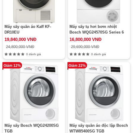
Máy sấy quần áo Kaff KF-
Máy sấy tụ hơi bơm nhiệt
DR10EU
Bosch WQG24570SG Series 6
19,840,000 VNĐ
16,800,000 VNĐ
24,800,000 VNĐ
29,690,000 VNĐ
0 đánh giá
0 đánh giá
Giảm 12%
Giảm 22%
Máy sấy Bosch WQG24200SG
Máy sấy quần áo độc lập Bosch
TGB
WTW85400SG TGB