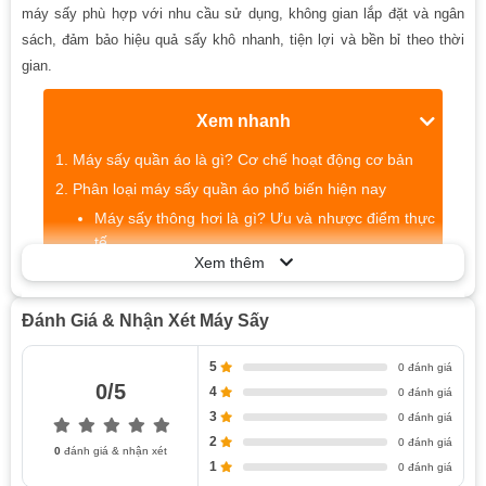
máy sấy phù hợp với nhu cầu sử dụng, không gian lắp đặt và ngân
sách, đảm bảo hiệu quả sấy khô nhanh, tiện lợi và bền bỉ theo thời
gian.
Xem nhanh
Máy sấy quần áo là gì? Cơ chế hoạt động cơ bản
Phân loại máy sấy quần áo phổ biến hiện nay
Máy sấy thông hơi là gì? Ưu và nhược điểm thực
tế
Xem thêm
Máy sấy ngưng tụ là gì? Có phù hợp căn hộ
chung cư không?
Đánh Giá & Nhận Xét Máy Sấy
Máy sấy bơm nhiệt (Heat Pump) – công nghệ tiết
kiệm điện hiện đại
5
0 đánh giá
So sánh nhanh & cách chọn máy sấy quần áo
0/5
4
0 đánh giá
phù hợp
3
0 đánh giá
Thiên Kim Home tư vấn và lắp đặt máy sấy quần áo
2
0 đánh giá
0
đánh giá & nhận xét
theo nhu cầu
1
0 đánh giá
Kinh nghiệm tư vấn theo số lượng thành viên