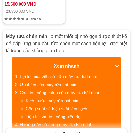
15,500,000 VNĐ
23,990,000 VNĐ
0 đánh giá
Máy rửa chén mini
là một thiết bị nhỏ gọn được thiết kế
để đáp ứng nhu cầu rửa chén một cách tiện lợi, đặc biệt
là trong các không gian hẹp.
Xem nhanh
Lợi ích của việc sở hữu máy rửa bát mini
Ưu điểm của máy rửa bát mini
Các tính năng chính của máy rửa bát mini
Kích thước máy rửa bát mini
Công suất và hiệu suất làm sạch
Tiện ích và tính năng hiện đại
Hướng dẫn sử dụng máy rửa bát mini
Bước chuẩn bị trước khi sử dụng