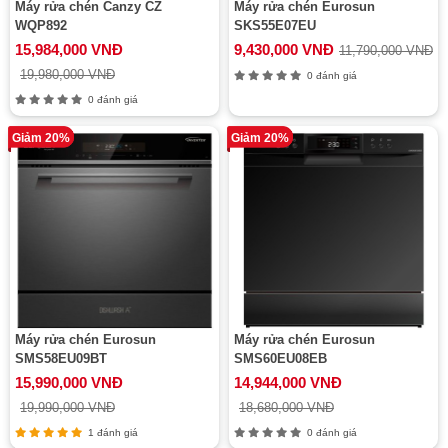
Máy rửa chén Canzy CZ
Máy rửa chén Eurosun
WQP892
SKS55E07EU
15,984,000 VNĐ
9,430,000 VNĐ
11,790,000 VNĐ
19,980,000 VNĐ
0 đánh giá
0 đánh giá
Giảm 20%
Giảm 20%
Máy rửa chén Eurosun
Máy rửa chén Eurosun
SMS58EU09BT
SMS60EU08EB
15,990,000 VNĐ
14,944,000 VNĐ
19,990,000 VNĐ
18,680,000 VNĐ
1 đánh giá
0 đánh giá