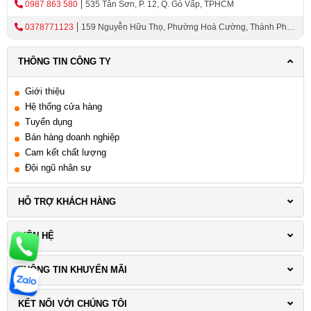
0987 863 580
535 Tân Sơn, P. 12, Q. Gò Vấp, TPHCM
0378771123
159 Nguyễn Hữu Thọ, Phường Hoà Cường, Thành Phố
Đà Nẵng
Tiết kiệm diện tích
THÔNG TIN CÔNG TY
Máy rửa bát loại nhỏ là lựa chọn tuyệt vời cho
Giới thiệu
các không gian nhỏ, chẳng hạn như căn hộ
Hệ thống cửa hàng
nhỏ, căn bếp nhỏ, hay căn tin trong trại cắm
Tuyển dụng
trại. Máy rửa bát kích thước nhỏ giúp tận dụng
Bán hàng doanh nghiệp
không gian một cách hiệu quả.
Cam kết chất lượng
Đội ngũ nhân sự
Tiện lợi và nhanh chóng
Máy rửa chén
cỡ nhỏ cho phép bạn rửa chén
HỖ TRỢ KHÁCH HÀNG
một cách tiện lợi và nhanh chóng. Bạn chỉ cần
đặt chén vào máy, chọn chế độ rửa, và máy sẽ
LIÊN HỆ
tự động làm sạch chén một cách hiệu quả.
Điều này giúp tiết kiệm thời gian và công sức
THÔNG TIN KHUYẾN MÃI
so với việc rửa chén bằng tay.
Linh hoạt và tiện ích
KẾT NỐI VỚI CHÚNG TÔI