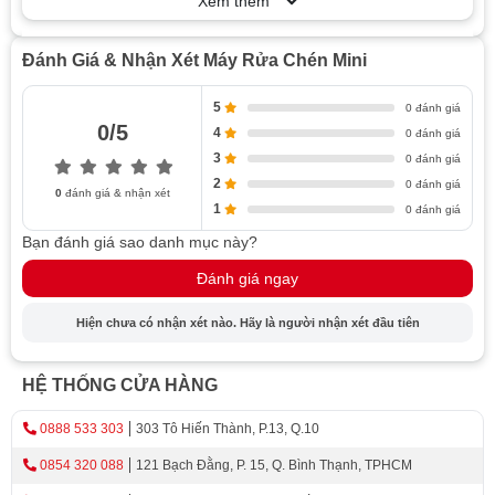
Xem thêm
Cách vận hành và bảo quản
Các mẹo để tối ưu hóa hiệu suất
Đánh Giá & Nhận Xét Máy Rửa Chén Mini
Cách chăm sóc và bảo dưỡng
5
0 đánh giá
Hướng dẫn làm sạch máy rửa chén nhỏ gọn
0/5
4
0 đánh giá
đúng cách
3
0 đánh giá
Biện pháp bảo dưỡng để gia tăng tuổi thọ
2
0 đánh giá
0
đánh giá & nhận xét
1
0 đánh giá
Lợi Ích Của Việc Sở Hữu Máy Rửa Bát
Bạn đánh giá sao danh mục này?
Mini
Đánh giá ngay
Tiết kiệm nước và năng lượng
Hiện chưa có nhận xét nào. Hãy là người nhận xét đầu tiên
Các máy rửa bát loại nhỏ tiên tiến thường
được thiết kế để tiết kiệm nước và năng
HỆ THỐNG CỬA HÀNG
lượng. Chúng sử dụng lượng nước và điện
0888 533 303
303 Tô Hiến Thành, P.13, Q.10
năng cần thiết ít hơn so với máy rửa chén
thông thường, giúp giảm thiểu tác động đến
0854 320 088
121 Bạch Đằng, P. 15, Q. Bình Thạnh, TPHCM
môi trường và tiết kiệm chi phí điện năng.