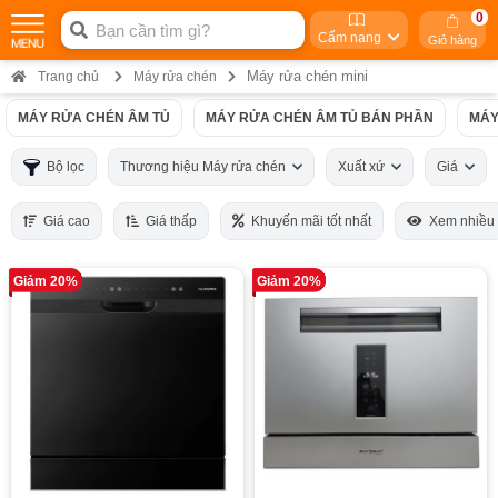
0
Cẩm nang
Giỏ hàng
Máy rửa chén mini
Trang chủ
Máy rửa chén
MÁY RỬA CHÉN ÂM TỦ
MÁY RỬA CHÉN ÂM TỦ BÁN PHẦN
MÁY
Bộ lọc
Thương hiệu Máy rửa chén
Xuất xứ
Giá
Giá cao
Giá thấp
Khuyến mãi tốt nhất
Xem nhiều
Giảm 20%
Giảm 20%