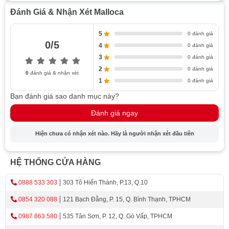
Đánh Giá & Nhận Xét Malloca
5
0 đánh giá
0/5
4
0 đánh giá
3
0 đánh giá
2
0 đánh giá
0
đánh giá & nhận xét
1
0 đánh giá
Bạn đánh giá sao danh mục này?
Đánh giá ngay
Hiện chưa có nhận xét nào. Hãy là người nhận xét đầu tiên
Xem nhanh
Lò vi sóng Malloca có tác dụng gì trong ngôi nhà
HỆ THỐNG CỬA HÀNG
của bạn?
Lò vi sóng Malloca làm tôn lên vẻ đẹp không gian
0888 533 303
303 Tô Hiến Thành, P.13, Q.10
bếp
0854 320 088
121 Bạch Đằng, P. 15, Q. Bình Thạnh, TPHCM
Chất liệu của lò vi sóng Malloca cao cấp
0987 863 580
535 Tân Sơn, P. 12, Q. Gò Vấp, TPHCM
Lò vi sóng Malloca có công suất và dung tích lớn