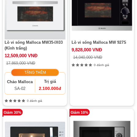
Lò vi sóng Malloca MW35-IX03
Lò vi sóng Malloca MW 927S
(Kính trắng)
9,828,000 VNĐ
12,509,000 VNĐ
14,040,000 VNĐ
17,869,000 VNĐ
0 đánh giá
TẶNG THÊM
Trị giá
Chảo Malloca
2.100.000đ
SA-02
0 đánh giá
Giảm 30%
Giảm 10%