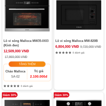
Lò vi sóng Malloca MW35-IX03
Lò vi sóng Malloca MW-820B
(Kính đen)
6,804,000 VNĐ
9,720,000 VNĐ
12,509,000 VNĐ
0 đánh giá
17,869,000 VNĐ
TẶNG THÊM
Trị giá
Chảo Malloca
2.100.000đ
SA-02
0 đánh giá
Giảm 30%
Giảm 30%