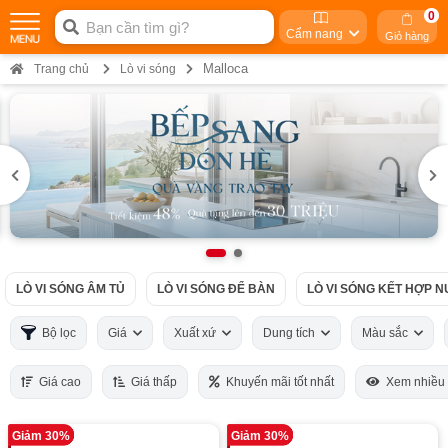
0
Cẩm nang
Giỏ hàng
Malloca
Trang chủ
Lò vi sóng
LÒ VI SÓNG ÂM TỦ
LÒ VI SÓNG ĐỂ BÀN
LÒ VI SÓNG KẾT HỢP 
Bộ lọc
Giá
Xuất xứ
Dung tích
Màu sắc
Giá cao
Giá thấp
Khuyến mãi tốt nhất
Xem nhiều
Giảm 30%
Giảm 30%