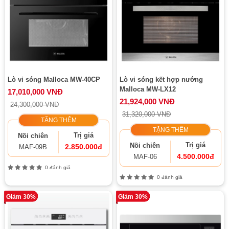
Lò vi sóng Malloca MW-40CP
Lò vi sóng kết hợp nướng
Malloca MW-LX12
17,010,000 VNĐ
21,924,000 VNĐ
24,300,000 VNĐ
31,320,000 VNĐ
TẶNG THÊM
TẶNG THÊM
Trị giá
Nồi chiên
Trị giá
Nồi chiên
2.850.000đ
MAF-09B
4.500.000đ
MAF-06
0 đánh giá
0 đánh giá
Giảm 30%
Giảm 30%