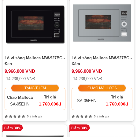
Lò vi sóng Malloca MW-927BG -
Lò vi sóng Malloca MW-927BG -
Đen
Xám
9,966,000 VNĐ
9,966,000 VNĐ
14,236,000 VNĐ
14,236,000 VNĐ
TẶNG THÊM
CHẢO MALLOCA
Trị giá
Trị giá
Chảo Malloca
SA-05EHN
1.760.000đ
1.760.000đ
SA-05EHN
0 đánh giá
0 đánh giá
Giảm 30%
Giảm 30%