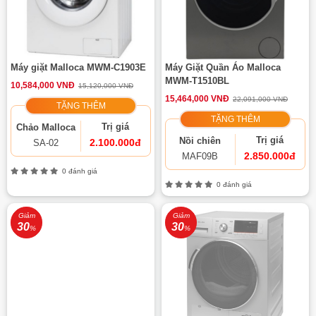
Máy giặt Malloca MWM-C1903E
Máy Giặt Quần Áo Malloca
MWM-T1510BL
10,584,000 VNĐ
15,120,000 VNĐ
15,464,000 VNĐ
22,091,000 VNĐ
TẶNG THÊM
TẶNG THÊM
Trị giá
Chảo Malloca
Trị giá
Nồi chiên
2.100.000đ
SA-02
2.850.000đ
MAF09B
0 đánh giá
0 đánh giá
Giảm
Giảm
30
30
%
%