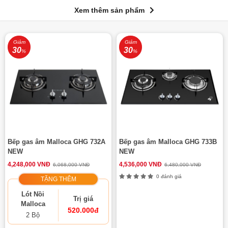
Xem thêm sản phẩm
Giảm
Giảm
30
30
%
%
Bếp gas âm Malloca GHG 732A
Bếp gas âm Malloca GHG 733B
NEW
NEW
4,248,000 VNĐ
4,536,000 VNĐ
6,068,000 VNĐ
6,480,000 VNĐ
0 đánh giá
TẶNG THÊM
Lót Nồi
Trị giá
Malloca
520.000đ
2 Bộ