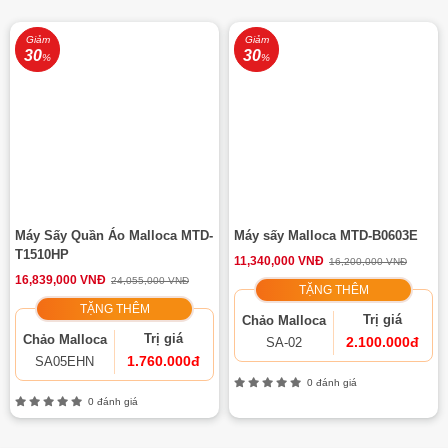
Giảm
Giảm
30
30
%
%
Máy Sấy Quần Áo Malloca MTD-
Máy sấy Malloca MTD-B0603E
T1510HP
11,340,000 VNĐ
16,200,000 VNĐ
16,839,000 VNĐ
24,055,000 VNĐ
TẶNG THÊM
TẶNG THÊM
Trị giá
Chảo Malloca
Trị giá
Chảo Malloca
2.100.000đ
SA-02
1.760.000đ
SA05EHN
0 đánh giá
0 đánh giá