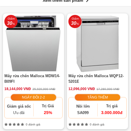
Xem thêm sản phẩm
Giảm
Giảm
30
30
%
%
Máy rửa chén Malloca MDW14-
Máy rửa chén Malloca WQP12-
B09FI
5201E
18,144,000 VNĐ
12,096,000 VNĐ
25,920,000 VNĐ
17,280,000 VNĐ
NGÀY ĐÔI 2-2
TẶNG THÊM
Trị Giá
Trị giá
Giảm giá sốc
Nồi lớn
25%
3.000.000đ
Ưu đãi
SA099
0 đánh giá
0 đánh giá