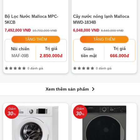
Bộ Lọc Nước Malloca MPC-
Cây nước nóng lạnh Malloca
5KCB
MWD-1834B
7,492,000 VNĐ
6,048,000 VNĐ
10,702,000 VNĐ
8,640,000 VNĐ
TẶNG THÊM
TẶNG THÊM
Trị giá
Trị giá
Nồi chiên
Giảm
2.850.000đ
666.000đ
MAF-09B
tiền mặt
0 đánh giá
0 đánh giá
Xem thêm sản phẩm
Giảm
Giảm
30
30
%
%