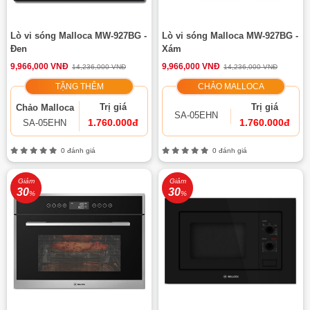
Lò vi sóng Malloca MW-927BG -
Lò vi sóng Malloca MW-927BG -
Đen
Xám
9,966,000 VNĐ
9,966,000 VNĐ
14,236,000 VNĐ
14,236,000 VNĐ
TẶNG THÊM
CHẢO MALLOCA
Trị giá
Trị giá
Chảo Malloca
SA-05EHN
1.760.000đ
1.760.000đ
SA-05EHN
0 đánh giá
0 đánh giá
Giảm
Giảm
30
30
%
%