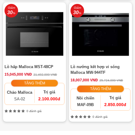
Giảm
Giảm
30
30
%
%
Lò hấp Malloca MST-48CP
Lò nướng kết hợp vi sóng
Malloca MW-944TF
15,045,000 VNĐ
21,492,000 VNĐ
18,007,000 VNĐ
25,724,000 VNĐ
TẶNG THÊM
TẶNG THÊM
Trị giá
Chảo Malloca
Trị giá
Nồi chiên
2.100.000đ
SA-02
2.850.000đ
MAF-09B
0 đánh giá
0 đánh giá