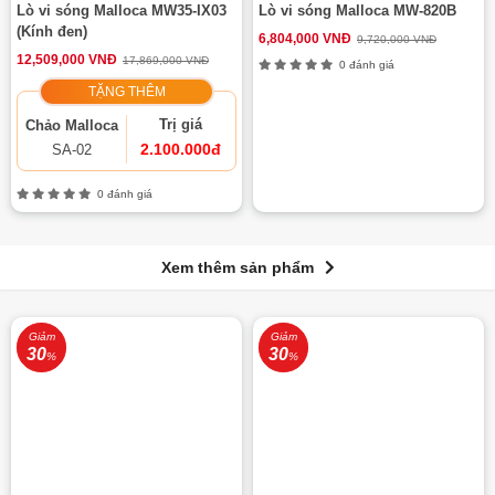
Lò vi sóng Malloca MW35-IX03
Lò vi sóng Malloca MW-820B
(Kính đen)
6,804,000 VNĐ
9,720,000 VNĐ
12,509,000 VNĐ
17,869,000 VNĐ
0 đánh giá
TẶNG THÊM
Trị giá
Chảo Malloca
2.100.000đ
SA-02
0 đánh giá
Xem thêm sản phẩm
Giảm
Giảm
30
30
%
%