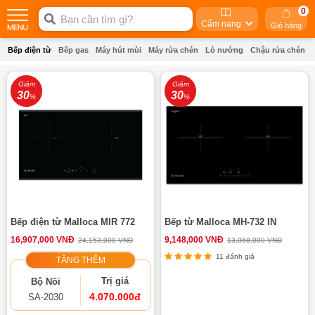
0
Cẩm nang
Giỏ hàng
Bếp điện từ
Bếp gas
Máy hút mùi
Máy rửa chén
Lò nướng
Chậu rửa chén
Giảm
Giảm
30
30
%
%
Bếp điện từ Malloca MIR 772
Bếp từ Malloca MH-732 IN
16,907,000 VNĐ
9,148,000 VNĐ
24,153,000 VNĐ
13,068,000 VNĐ
11 đánh giá
TẶNG THÊM
Trị giá
Bộ Nồi
4.070.000đ
SA-2030