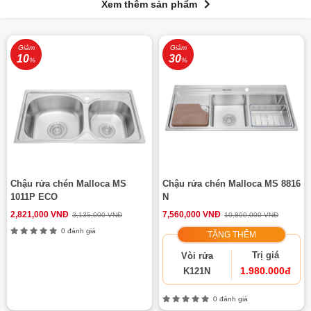
Xem thêm sản phẩm
Giảm
Giảm
10
30
%
%
Chậu rửa chén Malloca MS
Chậu rửa chén Malloca MS 8816
1011P ECO
N
2,821,000 VNĐ
7,560,000 VNĐ
3,135,000 VNĐ
10,800,000 VNĐ
0 đánh giá
TẶNG THÊM
Trị giá
Vòi rửa
1.980.000đ
K121N
0 đánh giá