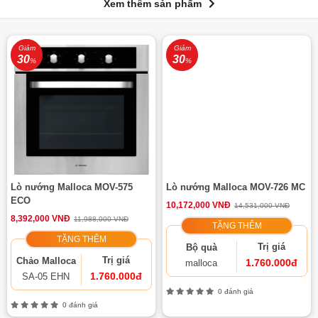
Xem thêm sản phẩm
Giảm
Giảm
30
30
%
%
Lò nướng Malloca MOV-575
Lò nướng Malloca MOV-726 MC
ECO
10,172,000 VNĐ
14,531,000 VNĐ
8,392,000 VNĐ
11,988,000 VNĐ
TẶNG THÊM
TẶNG THÊM
Trị giá
Bộ quà
Trị giá
Chảo Malloca
1.760.000đ
malloca
1.760.000đ
SA-05 EHN
0 đánh giá
0 đánh giá