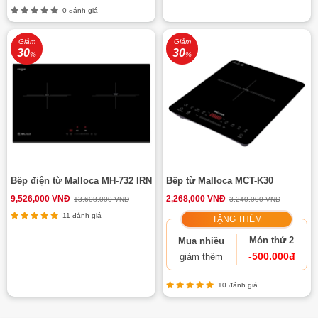
0 đánh giá
Giảm
Giảm
30
30
%
%
Bếp điện từ Malloca MH-732 IRN
Bếp từ Malloca MCT-K30
9,526,000 VNĐ
2,268,000 VNĐ
13,608,000 VNĐ
3,240,000 VNĐ
11 đánh giá
TẶNG THÊM
Món thứ 2
Mua nhiều
-500.000đ
giảm thêm
10 đánh giá