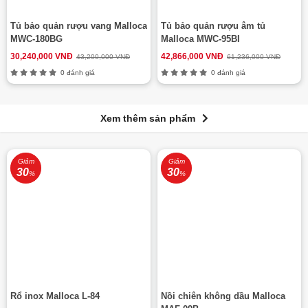
Tủ bảo quản rượu vang Malloca
Tủ bảo quản rượu âm tủ
MWC-180BG
Malloca MWC-95BI
30,240,000 VNĐ
42,866,000 VNĐ
43,200,000 VNĐ
61,236,000 VNĐ
0 đánh giá
0 đánh giá
Xem thêm sản phẩm
Giảm
Giảm
30
30
%
%
Rổ inox Malloca L-84
Nồi chiên không dầu Malloca