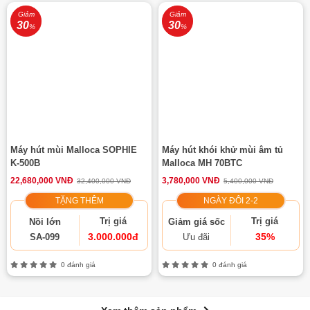
Giảm
Giảm
30
30
%
%
Máy hút mùi Malloca SOPHIE
Máy hút khói khử mùi âm tủ
K-500B
Malloca MH 70BTC
22,680,000 VNĐ
3,780,000 VNĐ
32,400,000 VNĐ
5,400,000 VNĐ
TẶNG THÊM
NGÀY ĐÔI 2-2
Trị giá
Trị giá
Nồi lớn
Giảm giá sốc
3.000.000đ
35%
SA-099
Ưu đãi
0 đánh giá
0 đánh giá