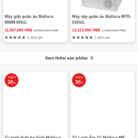
Máy giặt quần áo Malloca
Máy sấy quần áo Malloca MTD-
MWM-09SIL
010SIL
11,567,000 VNĐ
12,323,000 VNĐ
16,524,000 VNĐ
17,604,000 VNĐ
0 đánh giá
0 đánh giá
Xem thêm sản phẩm
Giảm
Giảm
30
30
%
%
Tủ lạnh Side by Side Malloca
Tủ Lạnh Âm Tủ Malloca MF-