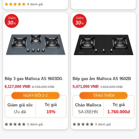
8 đánh giá
Giảm
Giảm
30
30
%
%
Bếp 3 gas Malloca AS 9603DG
Bếp gas âm Malloca AS 9602B
6,117,000 VNĐ
5,471,000 VNĐ
8,738,000 VNĐ
7,815,000 VNĐ
NGÀY ĐÔI 2-2
TẶNG THÊM
Trị giá
Trị giá
Giảm giá sốc
Chảo Malloca
15%
1.760.000đ
Ưu đãi
SA-05EHN
0 đánh giá
0 đánh giá