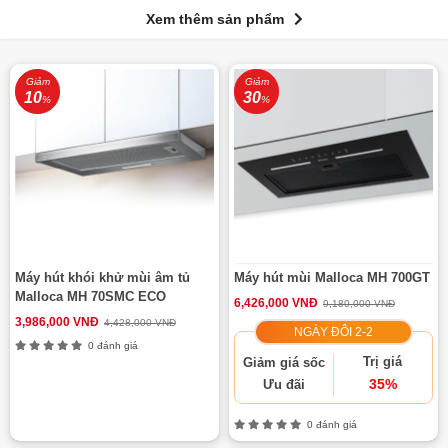
Xem thêm sản phẩm
Giảm
Giảm
10
30
%
%
Máy hút khói khử mùi âm tủ
Máy hút mùi Malloca MH 700GT
Malloca MH 70SMC ECO
6,426,000 VNĐ
9,180,000 VNĐ
3,986,000 VNĐ
4,428,000 VNĐ
NGÀY ĐÔI 2-2
0 đánh giá
Trị giá
Giảm giá sốc
35%
Ưu đãi
0 đánh giá