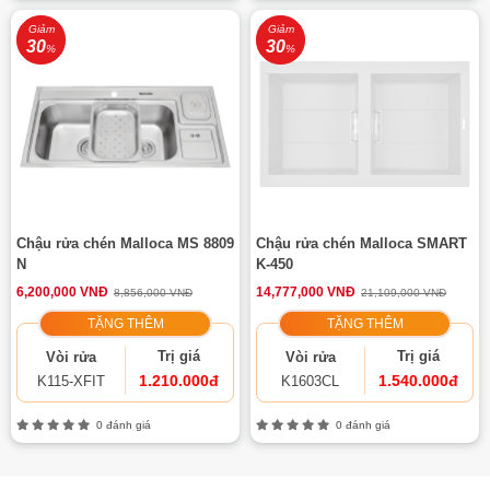
Giảm
Giảm
30
30
%
%
Chậu rửa chén Malloca MS 8809
Chậu rửa chén Malloca SMART
N
K-450
6,200,000 VNĐ
14,777,000 VNĐ
8,856,000 VNĐ
21,109,000 VNĐ
TẶNG THÊM
TẶNG THÊM
Trị giá
Trị giá
Vòi rửa
Vòi rửa
1.210.000đ
1.540.000đ
K115-XFIT
K1603CL
0 đánh giá
0 đánh giá