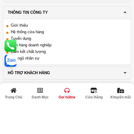
Đà Nẵng
THÔNG TIN CÔNG TY
Giới thiệu
Hệ thống cửa hàng
Tuyển dụng
Bán hàng doanh nghiệp
Cam kết chất lượng
Đội ngũ nhân sự
HỖ TRỢ KHÁCH HÀNG
LIÊN HỆ
Trang Chủ
Danh Mục
Gọi holine
Cửa Hàng
Khuyến mãi
THÔNG TIN KHUYẾN MÃI
KẾT NỐI VỚI CHÚNG TÔI