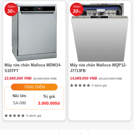
Giảm
Giảm
30
30
%
%
Máy rửa chén Malloca MDW14-
Máy rửa chén Malloca WQP12-
S10TFT
J7713FB
22,680,000 VNĐ
14,089,000 VNĐ
32,400,000 VNĐ
20,127,000 VNĐ
0 đánh giá
TẶNG THÊM
Nồi lớn
Trị giá
3.000.000đ
SA-099
0 đánh giá