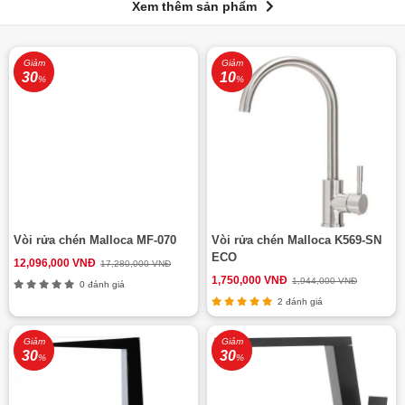
Xem thêm sản phẩm
Giảm
Giảm
30
10
%
%
Vòi rửa chén Malloca MF-070
Vòi rửa chén Malloca K569-SN
ECO
12,096,000 VNĐ
17,280,000 VNĐ
1,750,000 VNĐ
1,944,000 VNĐ
0 đánh giá
2 đánh giá
Giảm
Giảm
30
30
%
%