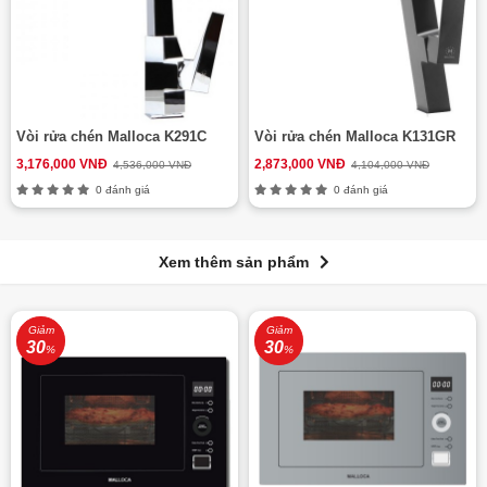
Vòi rửa chén Malloca K291C
Vòi rửa chén Malloca K131GR
3,176,000 VNĐ
2,873,000 VNĐ
4,536,000 VNĐ
4,104,000 VNĐ
0 đánh giá
0 đánh giá
Xem thêm sản phẩm
Giảm
Giảm
30
30
%
%