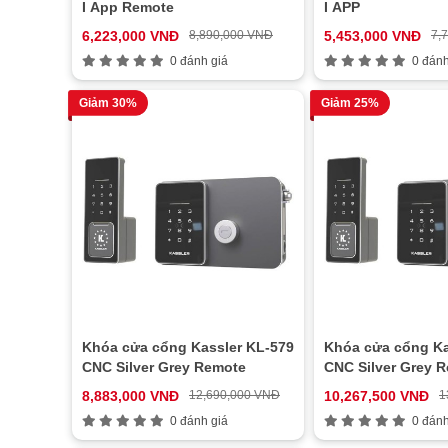
I App Remote
I APP
6,223,000 VNĐ
8,890,000 VNĐ
5,453,000 VNĐ
7,
0 đánh giá
0 đánh
Giảm 30%
Giảm 25%
Khóa cửa cổng Kassler KL-579
Khóa cửa cổng Ka
CNC Silver Grey Remote
CNC Silver Grey R
8,883,000 VNĐ
12,690,000 VNĐ
10,267,500 VNĐ
1
0 đánh giá
0 đánh