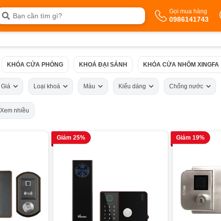
Gọi mua hàng
0986141743
KHÓA CỬA PHÒNG
KHOÁ ĐẠI SẢNH
KHÓA CỬA NHÔM XINGFA
Giá
Loại khoá
Màu
Kiểu dáng
Chống nước
Xem nhiều
Giảm 25%
Giảm 19%