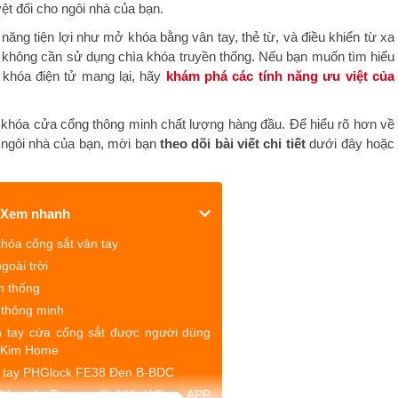
ệt đối cho ngôi nhà của bạn.
năng tiện lợi như mở khóa bằng vân tay, thẻ từ, và điều khiển từ xa
mà không cần sử dụng chìa khóa truyền thống. Nếu bạn muốn tìm hiểu
 khóa điện tử mang lại, hãy
khám phá các tính năng ưu việt của
p khóa cửa cổng thông minh chất lượng hàng đầu. Để hiểu rõ hơn về
 ngôi nhà của bạn, mời bạn
theo dõi bài viết chi tiết
dưới đây hoặc
Xem nhanh
hóa cổng sắt vân tay
goài trời
n thống
 thông minh
 tay cửa cổng sắt được người dùng
 Kim Home
n tay PHGlock FE38 Đen B-BDC
điện tử Demax SL602 WP - APP