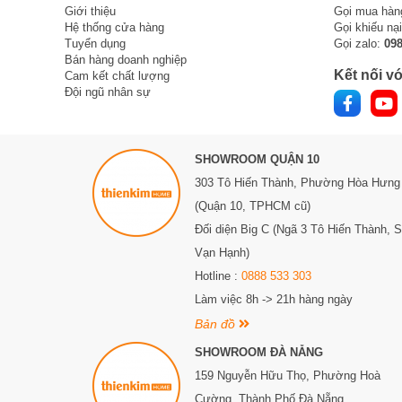
vào nhà.
Giới thiệu
Gọi mua hàn
Khóa cổng cửa sắt không chỉ mang lại sự an toàn mà cò
Hệ thống cửa hàng
Gọi khiếu nạ
tinh tế, tạo nên sự sang trọng và hiện đại cho ngôi nhà. 
Tuyển dụng
Gọi zalo:
09
hàng hoặc khách thăm nhà.
Bán hàng doanh nghiệp
Kết nối vớ
Cam kết chất lượng
>>> Xem thêm tại đây:
Mở khóa từ xa bằng Bluetooth:
Đội ngũ nhân sự
Phân Loại Khóa Cổng Ngoài Trời
Trong phần này, chúng ta sẽ cùng tìm hiểu về các loại c
SHOWROOM QUẬN 10
có cái nhìn khách quan hơn trước khi đưa ra quyết định
303 Tô Hiến Thành,
Phường Hòa Hưng
Khóa cơ học truyền thống
(Quận 10, TPHCM cũ)
Ưu điểm: đơn giản và dễ sử dụng, giá thành thấp.
Đối diện Big C (Ngã 3 Tô Hiến Thành, 
Nhược điểm: dễ bị phá khóa, không có các tính năng hiệ
Vạn Hạnh)
khóa.
Hotline :
0888 533 303
Làm việc 8h -> 21h hàng ngày
Khóa cơ học truyền thống có cơ chế khóa bằng các rã
Bản đồ
quả. Một số tính năng bảo mật chính bao gồm chìa kh
SHOWROOM ĐÀ NẴNG
loại kim loại chắc chắn, khó bị cắt hoặc phá hủy bằng ta
159 Nguyễn Hữu Thọ, Phường Hoà
Khóa cơ học truyền thống được biết đến với độ bền cao 
Cường, Thành Phố Đà Nẵng