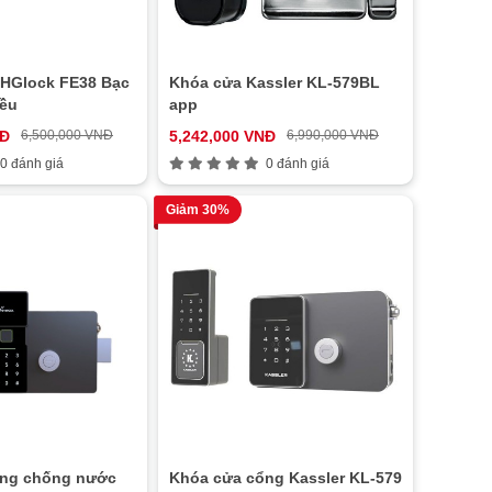
HGlock FE38 Bạc
Khóa cửa Kassler KL-579BL
iều
app
NĐ
6,500,000 VNĐ
5,242,000 VNĐ
6,990,000 VNĐ
0 đánh giá
0 đánh giá
Giảm 30%
ổng chống nước
Khóa cửa cổng Kassler KL-579