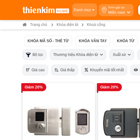
Xem giá tại
Danh mục
Miền nam
Trang chủ
Khóa điện tử
Khoá cổng
KHÓA MÃ SỐ - THẺ TỪ
KHÓA VÂN TAY
KHÓA TỪ
Bộ lọc
Thương hiệu Khóa điện tử
Xuất xứ
Giá cao
Giá thấp
Khuyến mãi tốt nhất
Giảm 20%
Giảm 20%