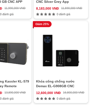
8 GB CNC APP
CNC Silver Grey App
NĐ
11,990,000 VNĐ
8,183,000 VNĐ
11,690,000 VNĐ
0 đánh giá
0 đánh giá
Giảm 25%
ng Kassler KL-579
Khóa cổng chống nước
ey Remote
Demax EL-G908GB CNC
NĐ
13,890,000 VNĐ
12,600,000 VNĐ
16,800,000 VNĐ
0 đánh giá
0 đánh giá