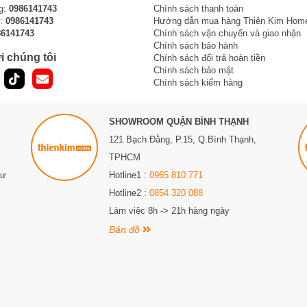
g:
0986141743
Chính sách thanh toán
n nâng cao giá trị thẩm mỹ cho ngôi nhà. Các mẫu khóa với thiết kế
i:
0986141743
Hướng dẫn mua hàng Thiên Kim Hom
Việc này còn giúp tăng giá trị bất động sản, tạo ấn tượng tốt cho khách
86141743
Chính sách vận chuyển và giao nhận
Chính sách bảo hành
i chúng tôi
Chính sách đổi trả hoàn tiền
 Tiện lợi, an toàn trong quản lý truy cập
Chính sách bảo mật
Chính sách kiểm hàng
ổng sắt và đi sâu vào việc phân tích từng loại. Từ đó, người dùng sẽ
SHOWROOM QUẬN BÌNH THẠNH
 cuối cùng.
121 Bạch Đằng, P.15, Q.Bình Thạnh,
TPHCM
Sư
Hotline1 :
0965 810 771
n đại, cần được bảo dưỡng định kỳ để tránh tình trạng rỉ sét và kẹt
Hotline2 :
0854 320 088
Làm việc 8h -> 21h hàng ngày
Bản đồ
nh và chốt cơ học, tạo ra một hệ thống bảo mật cơ bản nhưng hiệu
óa độc quyền, chìa khóa đa điểm. Ổ khóa cổng sắt được làm từ các
y.
và thiết kế đơn giản. Để duy trì độ bền và hiệu suất hoạt động tốt