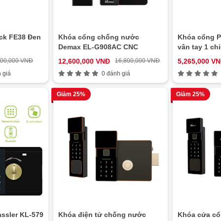
ck FE38 Đen
Khóa cổng chống nước
Khóa cổng P
Demax EL-G908AC CNC
vân tay 1 ch
600,000 VNĐ
12,600,000 VNĐ
16,800,000 VNĐ
5,265,000 V
 giá
0 đánh giá
Giảm 25%
Giảm 25%
ssler KL-579
Khóa điện tử chống nước
Khóa cửa c