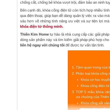
chống cắt, chống bẻ khóa vượt trội, đảm bảo an ninh tuy
Bên cạnh đó, khóa cổng điện tử còn tích hợp nhiều tính 
qua điện thoại, giúp bạn dễ dàng quản lý việc ra vào 
sâu hơn về những tính năng ưu việt và sự tiện lợi mà
khóa điện tử thông minh
.
Thiên Kim Home
tự hào là nhà cung cấp các giải phá
dòng sản phẩm này và tìm kiếm giải pháp phù hợp cho
liên hệ ngay với chúng tôi
để được tư vấn tận tình.
Tầm quan trọng của k
Phân loại khóa cổng n
Khóa cơ học truyề
Khóa cổng điện tử
TOP 5 mẫu khóa vân
ưa chuộng của Thiên
Khóa cổng sắt vâ
Khóa cổng sắt 