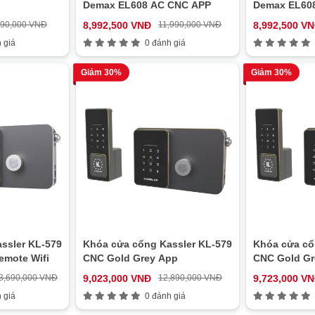
Demax EL608 AC CNC APP
Demax EL60
790,000 VNĐ
8,992,500 VNĐ
11,990,000 VNĐ
8,992,500 V
 giá
0 đánh giá
Giảm 30%
Giảm 30%
ssler KL-579
Khóa cửa cổng Kassler KL-579
Khóa cửa cổ
emote Wifi
CNC Gold Grey App
CNC Gold Gr
3,690,000 VNĐ
9,023,000 VNĐ
12,890,000 VNĐ
9,723,000 V
 giá
0 đánh giá