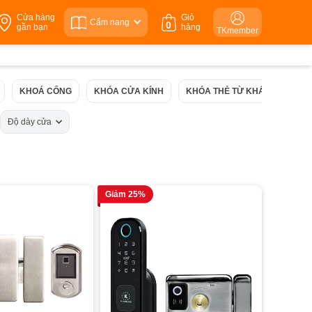
Cửa hàng
Giỏ
Cẩm nang
0
gần bạn
hàng
TKmember
KHOÁ CỔNG
KHÓA CỬA KÍNH
KHÓA THẺ TỪ KHÁCH SẠN
Độ dày cửa
Giảm 25%