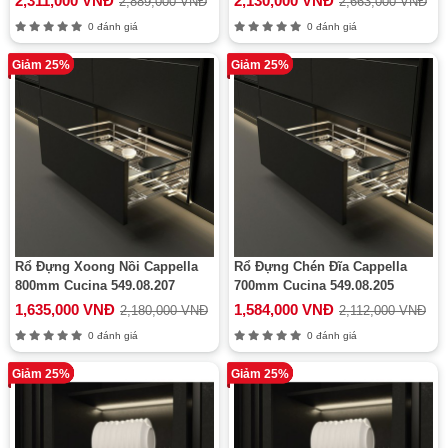
2,311,000 VNĐ
2,130,000 VNĐ
2,889,000 VNĐ
2,663,000 VNĐ
0 đánh giá
0 đánh giá
Giảm 25%
Giảm 25%
Rổ Đựng Xoong Nồi Cappella
Rổ Đựng Chén Đĩa Cappella
800mm Cucina 549.08.207
700mm Cucina 549.08.205
1,635,000 VNĐ
1,584,000 VNĐ
2,180,000 VNĐ
2,112,000 VNĐ
0 đánh giá
0 đánh giá
Giảm 25%
Giảm 25%