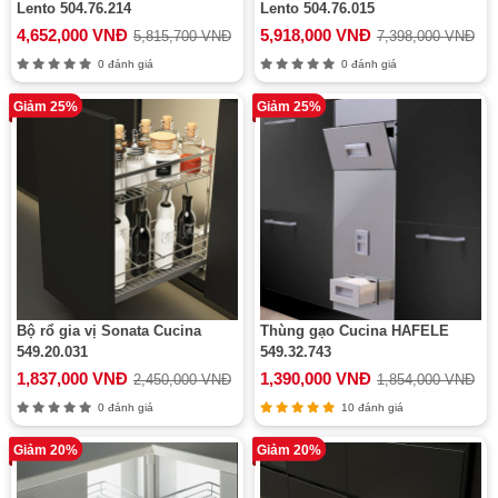
Lento 504.76.214
Lento 504.76.015
4,652,000 VNĐ
5,918,000 VNĐ
5,815,700 VNĐ
7,398,000 VNĐ
0 đánh giá
0 đánh giá
Giảm 25%
Giảm 25%
Bộ rổ gia vị Sonata Cucina
Thùng gạo Cucina HAFELE
549.20.031
549.32.743
1,837,000 VNĐ
1,390,000 VNĐ
2,450,000 VNĐ
1,854,000 VNĐ
0 đánh giá
10 đánh giá
Giảm 20%
Giảm 20%