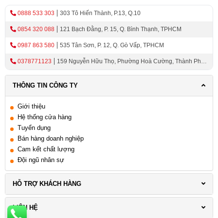
Tầm quan trọng của phụ kiện tủ bếp Cucina trong
0888 533 303
303 Tô Hiến Thành, P.13, Q.10
thiết kế nội thất hiện đại
0854 320 088
121 Bạch Đằng, P. 15, Q. Bình Thạnh, TPHCM
Phụ kiện tủ bếp: yếu tố quan trọng không thể bỏ
0987 863 580
535 Tân Sơn, P. 12, Q. Gò Vấp, TPHCM
qua
Lý do phụ kiện tủ bếp là yếu tố không thể thiếu
0378771123
159 Nguyễn Hữu Thọ, Phường Hoà Cường, Thành Phố
Lợi ích từ việc sử dụng phụ kiện chất lượng cao
Đà Nẵng
Hướng dẫn lựa chọn phụ kiện tủ bếp phù hợp
THÔNG TIN CÔNG TY
Chọn phụ kiện tủ bếp theo không gian và phong
Giới thiệu
cách nội thất
Hệ thống cửa hàng
Mẹo lựa chọn phụ kiện đảm bảo tính thẩm mỹ và
Tuyển dụng
chức năng
Bán hàng doanh nghiệp
Cam kết chất lượng
Đội ngũ nhân sự
Khám Phá Thương Hiệu Cucina: Sự Lựa
Chọn Tinh Tế Cho Ngôi Nhà Của Bạn
HỖ TRỢ KHÁCH HÀNG
Sự ra đời và phát triển của Cucina
LIÊN HỆ