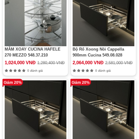
MÂM XOAY CUCINA HAFELE
Bộ Rổ Xoong Nồi Cappella
270 MEZZO 548.37.210
900mm Cucina 549.08.028
1,024,000 VNĐ
2,064,000 VNĐ
1,280,400 VNĐ
2,581,000 VNĐ
0 đánh giá
0 đánh giá
Giảm 20%
Giảm 20%