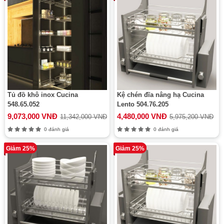
Tủ đồ khô inox Cucina
Kệ chén đĩa nâng hạ Cucina
548.65.052
Lento 504.76.205
9,073,000 VNĐ
4,480,000 VNĐ
11,342,000 VNĐ
5,975,200 VNĐ
0 đánh giá
0 đánh giá
Giảm 25%
Giảm 25%