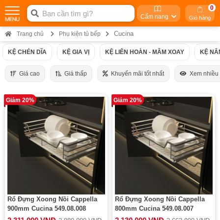
0
Cẩm nang
Giỏ hàng
Cucina
Trang chủ
Phụ kiện tủ bếp
KỆ CHÉN DĨA
KỆ GIA VỊ
KỆ LIÊN HOÀN - MÂM XOAY
KỆ NÂ
Giá cao
Giá thấp
Khuyến mãi tốt nhất
Xem nhiều
Giảm 20%
Giảm 20%
Rổ Đựng Xoong Nồi Cappella
Rổ Đựng Xoong Nồi Cappella
900mm Cucina 549.08.008
800mm Cucina 549.08.007