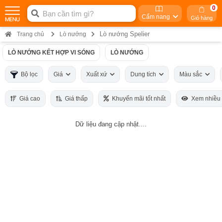
0
Cẩm nang
Giỏ hàng
Lò nướng Spelier
Trang chủ
Lò nướng
LÒ NƯỚNG KẾT HỢP VI SÓNG
LÒ NƯỚNG
Bộ lọc
Giá
Xuất xứ
Dung tích
Màu sắc
Giá cao
Giá thấp
Khuyến mãi tốt nhất
Xem nhiều
Dữ liệu đang cập nhật....