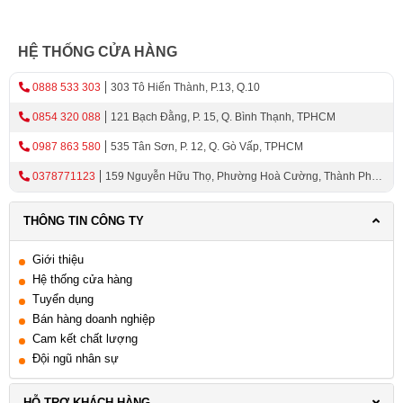
HỆ THỐNG CỬA HÀNG
0888 533 303
303 Tô Hiến Thành, P.13, Q.10
0854 320 088
121 Bạch Đằng, P. 15, Q. Bình Thạnh, TPHCM
0987 863 580
535 Tân Sơn, P. 12, Q. Gò Vấp, TPHCM
0378771123
159 Nguyễn Hữu Thọ, Phường Hoà Cường, Thành Phố
Đà Nẵng
THÔNG TIN CÔNG TY
Giới thiệu
Hệ thống cửa hàng
Tuyển dụng
Bán hàng doanh nghiệp
Cam kết chất lượng
Đội ngũ nhân sự
HỖ TRỢ KHÁCH HÀNG