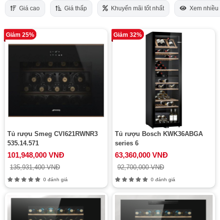
Giá cao
Giá thấp
Khuyến mãi tốt nhất
Xem nhiều
Giảm 25%
Giảm 32%
Tủ rượu Smeg CVI621RWNR3
Tủ rượu Bosch KWK36ABGA
535.14.571
series 6
101,948,000 VNĐ
63,360,000 VNĐ
135,931,400 VNĐ
92,700,000 VNĐ
0 đánh giá
0 đánh giá