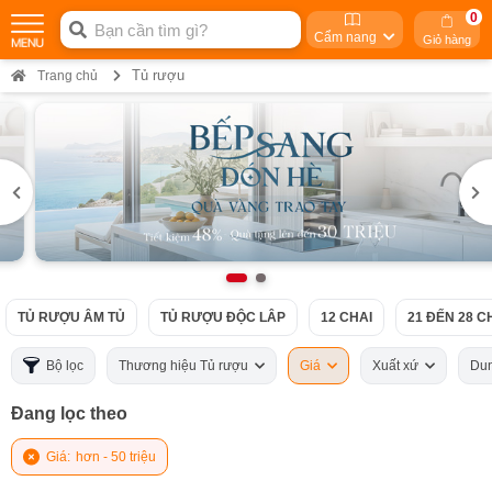
0
Cẩm nang
Giỏ hàng
Tủ rượu
Trang chủ
TỦ RƯỢU ÂM TỦ
TỦ RƯỢU ĐỘC LÂP
12 CHAI
21 ĐẾN 28 C
Bộ lọc
Thương hiệu Tủ rượu
Giá
Xuất xứ
Dun
Đang lọc theo
Giá:
hơn - 50 triệu