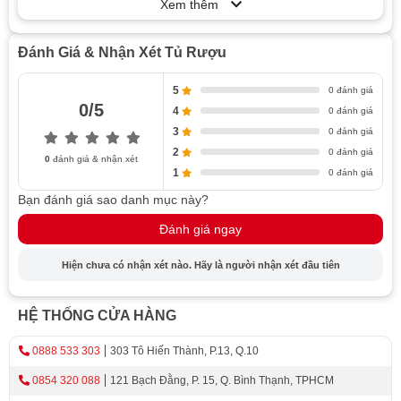
Xem thêm
Giới thiệu về tủ bảo quản rượu vang
Vai trò của tủ trữ rượu vang
Đánh Giá & Nhận Xét Tủ Rượu
Tại sao nên sử dụng?
Các loại tủ rượu bảo quản phổ biến
5
0 đánh giá
0/5
Theo kiểu dáng của tủ trữ rượu vang
4
0 đánh giá
3
0 đánh giá
Theo kích thước của tủ rượu vang cao cấp
2
0 đánh giá
Theo mức độ điều chỉnh
0
đánh giá & nhận xét
1
0 đánh giá
Tính năng và phụ kiện thông minh
Bạn đánh giá sao danh mục này?
Hệ thống làm lạnh
Đánh giá ngay
Các phụ kiện bổ sung - Nâng cao trải nghiệm sử
dụng
Hiện chưa có nhận xét nào. Hãy là người nhận xét đầu tiên
Các yếu tố cần xem xét khi mua tủ rượu vang
Kích thước và diện tích
HỆ THỐNG CỬA HÀNG
Vật liệu và chất lượng
Thiết kế và phong cách của tủ rượu nhập khẩu
0888 533 303
303 Tô Hiến Thành, P.13, Q.10
Điều kiện bảo quản rượu vang
0854 320 088
121 Bạch Đằng, P. 15, Q. Bình Thạnh, TPHCM
Bảo dưỡng và chăm sóc tủ rượu vang đúng cách