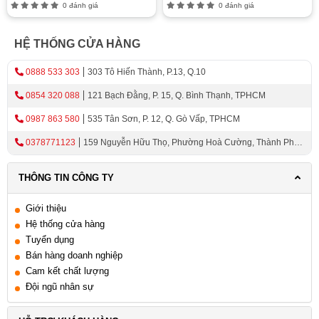
0 đánh giá
0 đánh giá
HỆ THỐNG CỬA HÀNG
0888 533 303
303 Tô Hiến Thành, P.13, Q.10
0854 320 088
121 Bạch Đằng, P. 15, Q. Bình Thạnh, TPHCM
0987 863 580
535 Tân Sơn, P. 12, Q. Gò Vấp, TPHCM
0378771123
159 Nguyễn Hữu Thọ, Phường Hoà Cường, Thành Phố
Đà Nẵng
THÔNG TIN CÔNG TY
Giới thiệu
Hệ thống cửa hàng
Tuyển dụng
Bán hàng doanh nghiệp
Cam kết chất lượng
Đội ngũ nhân sự