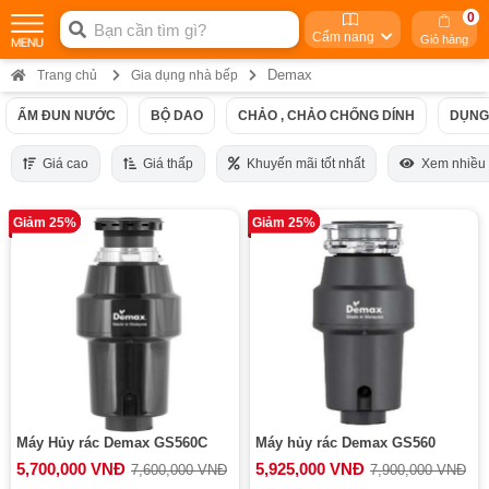
0
Cẩm nang
Giỏ hàng
Demax
Trang chủ
Gia dụng nhà bếp
ẤM ĐUN NƯỚC
BỘ DAO
CHẢO , CHẢO CHỐNG DÍNH
DỤNG
Giá cao
Giá thấp
Khuyến mãi tốt nhất
Xem nhiều
Giảm 25%
Giảm 25%
Máy Hủy rác Demax GS560C
Máy hủy rác Demax GS560
5,700,000 VNĐ
5,925,000 VNĐ
7,600,000 VNĐ
7,900,000 VNĐ