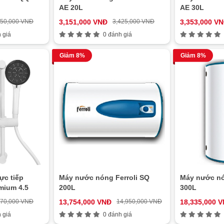
AE 20L
AE 30L
150,000 VNĐ
3,151,000 VNĐ
3,425,000 VNĐ
3,353,000 V
 giá
0 đánh giá
Giảm 8%
Giảm 8%
ực tiếp
Máy nước nóng Ferroli SQ
Máy nước nó
mium 4.5
200L
300L
770,000 VNĐ
13,754,000 VNĐ
14,950,000 VNĐ
18,335,000 
 giá
0 đánh giá