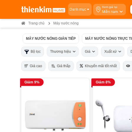
Xem giá tại
Danh mục
Miền nam
Trang chủ
Máy nước nóng
MÁY NƯỚC NÓNG GIÁN TIẾP
MÁY NƯỚC NÓNG TRỰC TI
Bộ lọc
Thương hiệu
Giá
Xuất xứ
Giá cao
Giá thấp
Khuyến mãi tốt nhất
Giảm 9%
Giảm 8%