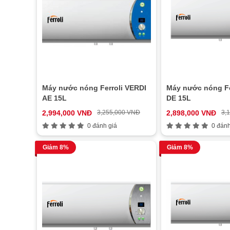
Máy nước nóng Ferroli VERDI
Máy nước nóng Fe
AE 15L
DE 15L
2,994,000 VNĐ
3,255,000 VNĐ
2,898,000 VNĐ
3,
0 đánh giá
0 đánh
Giảm 8%
Giảm 8%