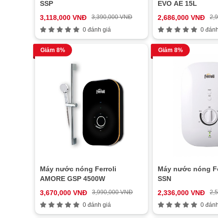
SSP
EVO AE 15L
3,118,000 VNĐ
3,390,000 VNĐ
2,686,000 VNĐ
2,
0 đánh giá
0 đánh
Giảm 8%
Giảm 8%
Máy nước nóng Ferroli
Máy nước nóng Fe
AMORE GSP 4500W
SSN
3,670,000 VNĐ
3,990,000 VNĐ
2,336,000 VNĐ
2,
0 đánh giá
0 đánh