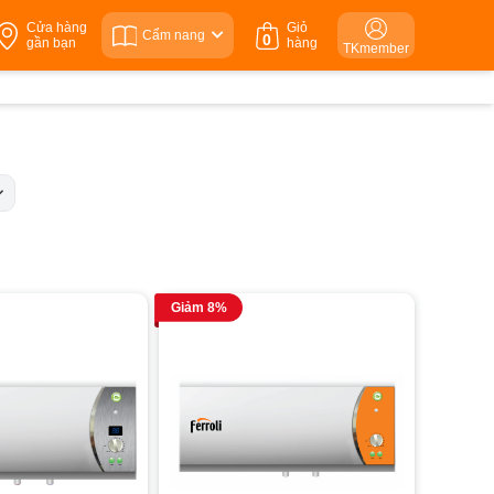
Cửa hàng
Giỏ
Cẩm nang
0
gần bạn
hàng
TKmember
Giảm 8%