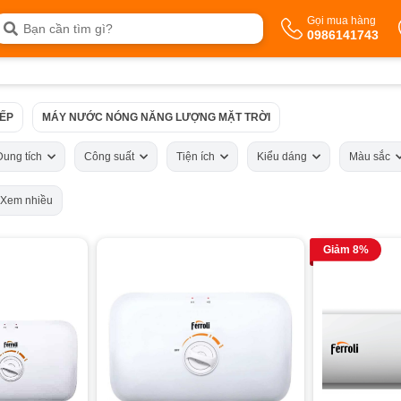
Gọi mua hàng
0986141743
ẾP
MÁY NƯỚC NÓNG NĂNG LƯỢNG MẶT TRỜI
Dung tích
Công suất
Tiện ích
Kiểu dáng
Màu sắc
Xem nhiều
Giảm 8%