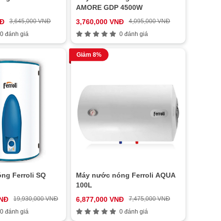
AMORE GDP 4500W
NĐ
3,645,000 VNĐ
3,760,000 VNĐ
4,095,000 VNĐ
0 đánh giá
0 đánh giá
Giảm 8%
ng Ferroli SQ
Máy nước nóng Ferroli AQUA
100L
VNĐ
19,930,000 VNĐ
6,877,000 VNĐ
7,475,000 VNĐ
0 đánh giá
0 đánh giá