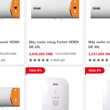
rroli VERDI
Máy nước nóng Ferroli VERDI
Máy nước nó
DE 20L
DE 30L
150,000 VNĐ
3,045,000 VNĐ
3,310,000 VNĐ
3,247,000 V
 giá
0 đánh giá
Giảm 8%
Giảm 8%