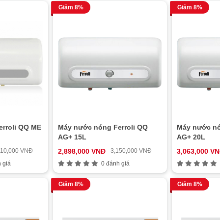
Giảm 8%
Giảm 8%
rroli QQ ME
Máy nước nóng Ferroli QQ
Máy nước nó
AG+ 15L
AG+ 20L
410,000 VNĐ
2,898,000 VNĐ
3,150,000 VNĐ
3,063,000 V
 giá
0 đánh giá
Giảm 8%
Giảm 8%