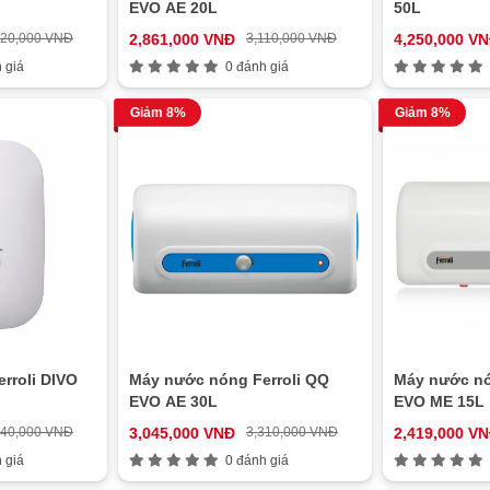
EVO AE 20L
50L
920,000 VNĐ
2,861,000 VNĐ
3,110,000 VNĐ
4,250,000 V
 giá
0 đánh giá
Giảm 8%
Giảm 8%
rroli DIVO
Máy nước nóng Ferroli QQ
Máy nước nó
EVO AE 30L
EVO ME 15L
540,000 VNĐ
3,045,000 VNĐ
3,310,000 VNĐ
2,419,000 V
 giá
0 đánh giá