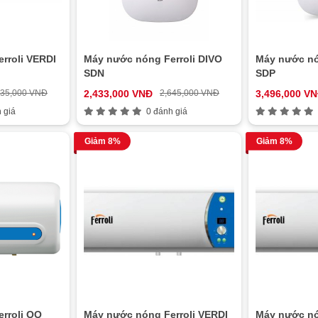
rroli VERDI
Máy nước nóng Ferroli DIVO
Máy nước nó
SDN
SDP
035,000 VNĐ
2,433,000 VNĐ
2,645,000 VNĐ
3,496,000 V
 giá
0 đánh giá
Giảm 8%
Giảm 8%
rroli QQ
Máy nước nóng Ferroli VERDI
Máy nước nó