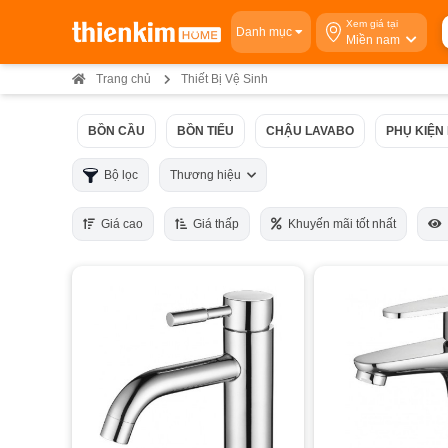
Xem giá tại
Danh mục
Miền nam
Trang chủ
Thiết Bị Vệ Sinh
BỒN CẦU
BỒN TIỂU
CHẬU LAVABO
PHỤ KIỆN
Bộ lọc
Thương hiệu
Giá cao
Giá thấp
Khuyến mãi tốt nhất