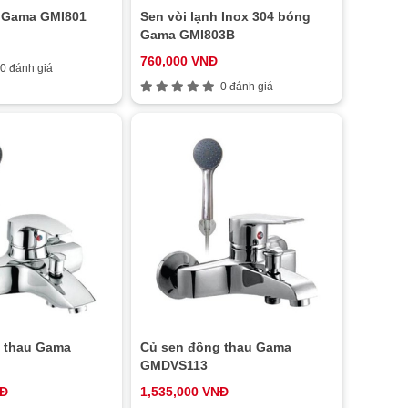
h Gama GMI801
Sen vòi lạnh Inox 304 bóng
Gama GMI803B
760,000 VNĐ
0 đánh giá
0 đánh giá
 thau Gama
Củ sen đồng thau Gama
GMDVS113
NĐ
1,535,000 VNĐ