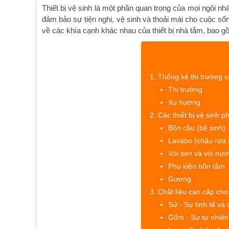
Thiết bị vệ sinh là một phần quan trọng của mọi ngôi nh
đảm bảo sự tiện nghi, vệ sinh và thoải mái cho cuộc sốn
về các khía cạnh khác nhau của thiết bị nhà tắm, bao g
Thống kê thị trường 
Thị trường
Xu hướng
Các thiết bị vệ sinh p
Bồn cầu (bệ sinh)
Lavabo (chậu rửa 
Vòi sen và vòi nướ
Phụ kiện bồn tắm
Gương
Chất liệu cao cấp cho 
Sứ - Sự tinh tế và
Gốm - Sự tự nhiên