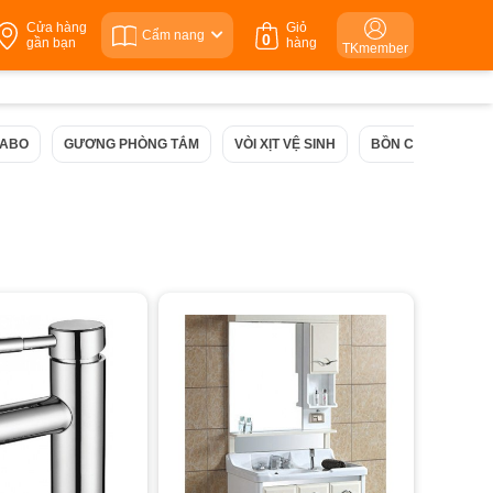
Cửa hàng
Giỏ
Cẩm nang
0
gần bạn
hàng
TKmember
VABO
GƯƠNG PHÒNG TẮM
VÒI XỊT VỆ SINH
BỒN CẦU HAFELE