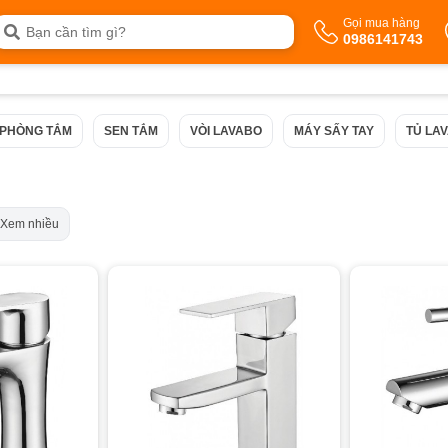
Gọi mua hàng
0986141743
 PHÒNG TẮM
SEN TẮM
VÒI LAVABO
MÁY SẤY TAY
TỦ LA
Xem nhiều