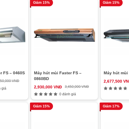
Giảm 15%
Giảm 15%
r FS – 0460S
Máy hút mùi Faster FS –
Máy hút mùi 
0860BD
050,000 VNĐ
2,677,500 V
2,930,000 VNĐ
3,450,000 VNĐ
 giá
0 đánh giá
Giảm 15%
Giảm 17%