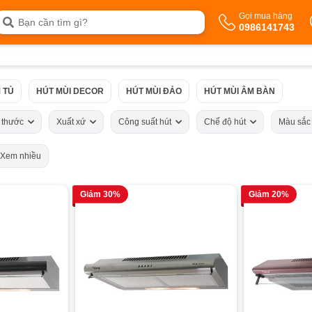
Gọi mua hàng
0986141743
 TỦ
HÚT MÙI DECOR
HÚT MÙI ĐẢO
HÚT MÙI ÂM BÀN
h thước
Xuất xứ
Công suất hút
Chế độ hút
Màu sắ
Xem nhiều
Giảm 30%
Giảm 20%