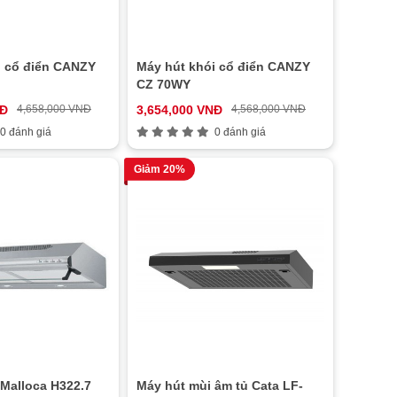
i cổ điển CANZY
Máy hút khói cổ điển CANZY
CZ 70WY
NĐ
4,658,000 VNĐ
3,654,000 VNĐ
4,568,000 VNĐ
0 đánh giá
0 đánh giá
Giảm 20%
 Malloca H322.7
Máy hút mùi âm tủ Cata LF-