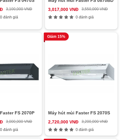
Faster FS 0470S
Máy hút mùi Faster FS 0870BD
NĐ
3,100,000 VNĐ
3,017,000 VNĐ
3,550,000 VNĐ
0 đánh giá
0 đánh giá
Giảm 15%
Faster FS 2070P
Máy hút mùi Faster FS 2070S
NĐ
3,000,000 VNĐ
2,720,000 VNĐ
3,200,000 VNĐ
0 đánh giá
0 đánh giá