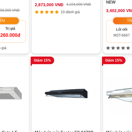
NEW
2,873,000 VNĐ
4,104,000 VNĐ
908,000 VNĐ
3,402,000 V
10 đánh giá
HÊM
TẶ
Trị giá
Lót nồi
260.000đ
MST-6667
 giá
Giảm 15%
Giảm 15%