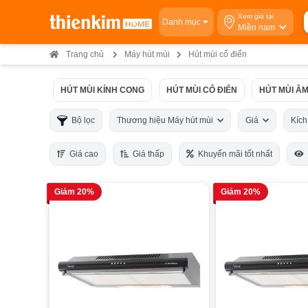
Xem giá tại
Danh mục
Miền nam
Trang chủ
Máy hút mùi
Hút mùi cổ điển
HÚT MÙI KÍNH CONG
HÚT MÙI CỔ ĐIỂN
HÚT MÙI ÂM
Bộ lọc
Thương hiệu Máy hút mùi
Giá
Kíc
Giá cao
Giá thấp
Khuyến mãi tốt nhất
Giảm 20%
Giảm 20%