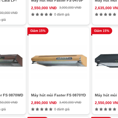
 Cata LF-
Máy hút mùi Faster FS 0470P
Máy hút mùi 
2,550,000 VNĐ
3,000,000 VNĐ
2,635,000 V
200,000 VNĐ
0 đánh giá
 giá
Giảm 15%
Giảm 15%
er FS 0870WD
Máy hút mùi Faster FS 0870YD
Máy hút mùi 
550,000 VNĐ
2,890,000 VNĐ
3,400,000 VNĐ
2,550,000 V
 giá
0 đánh giá