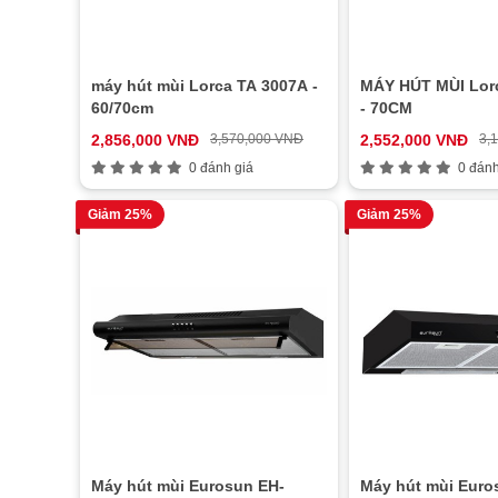
máy hút mùi Lorca TA 3007A -
MÁY HÚT MÙI Lor
60/70cm
- 70CM
2,856,000 VNĐ
3,570,000 VNĐ
2,552,000 VNĐ
3,
0 đánh giá
0 đánh
Giảm 25%
Giảm 25%
Máy hút mùi Eurosun EH-
Máy hút mùi Euro