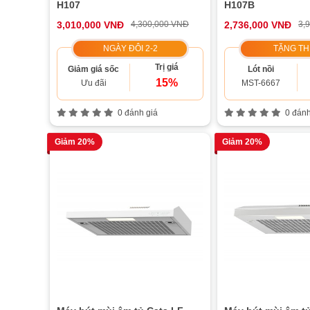
H107
H107B
3,010,000 VNĐ
4,300,000 VNĐ
2,736,000 VNĐ
3,
NGÀY ĐÔI 2-2
TẶNG T
Trị giá
Giảm giá sốc
Lót nồi
15%
Ưu đãi
MST-6667
0 đánh giá
0 đánh
Giảm 20%
Giảm 20%