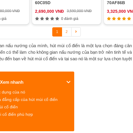
60C05D
70AF86B
580,000 VNĐ
2,690,000 VNĐ
3,590,000 VNĐ
3,325,000 V
 giá
0 đánh giá
1
2
ian nấu nướng của mình, hút mùi cổ điển là một lựa chọn đáng cân
điển có thể làm cho không gian nấu nướng của bạn trở nên tinh tế và
iệu đến bạn về hút mùi cổ điển và tại sao nó là một sự lựa chọn tuyệt
Xem nhanh
c dụng của nó
à đẳng cấp của hút mùi cổ điển
i cổ điển
i cổ điển phù hợp