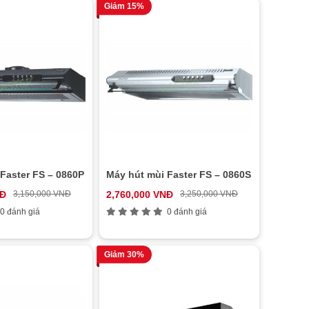
Giảm 15%
Faster FS – 0860P
Máy hút mùi Faster FS – 0860S
NĐ
3,150,000 VNĐ
2,760,000 VNĐ
3,250,000 VNĐ
0 đánh giá
0 đánh giá
Giảm 30%