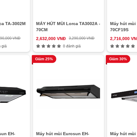
ca TA-3002M
MÁY HÚT MÙI Lorca TA3002A -
Máy hút mùi
70CM
70CF19S
190,000 VNĐ
2,632,000 VNĐ
3,290,000 VNĐ
2,716,000 V
 giá
0 đánh giá
Giảm 25%
Giảm 30%
sun EH-
Máy hút mùi Eurosun EH-
Máy hút mùi