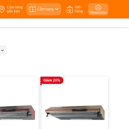
Cửa hàng
Giỏ
Cẩm nang
0
gần bạn
hàng
TKmember
c
Giảm 20%