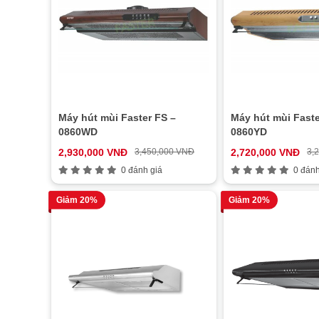
Máy hút mùi Faster FS –
Máy hút mùi Faste
0860WD
0860YD
2,930,000 VNĐ
3,450,000 VNĐ
2,720,000 VNĐ
3,
0 đánh giá
0 đánh
Giảm 20%
Giảm 20%