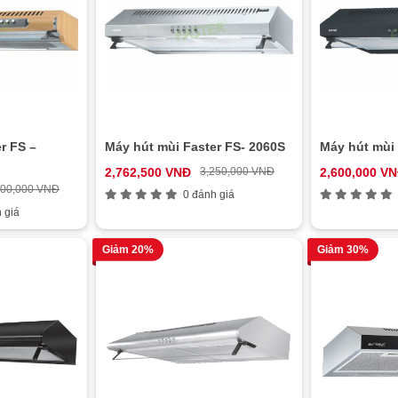
r FS –
Máy hút mùi Faster FS- 2060S
Máy hút mùi
2,762,500 VNĐ
3,250,000 VNĐ
2,600,000 V
200,000 VNĐ
0 đánh giá
 giá
Giảm 20%
Giảm 30%