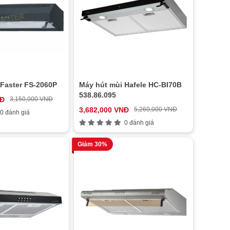
 Faster FS-2060P
Máy hút mùi Hafele HC-BI70B
538.86.095
NĐ
3,150,000 VNĐ
3,682,000 VNĐ
5,260,000 VNĐ
0 đánh giá
0 đánh giá
Giảm 30%