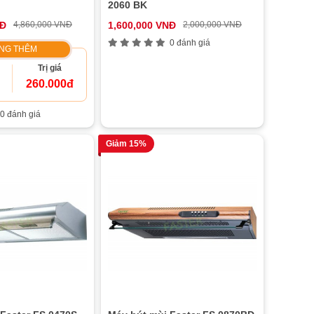
2060 BK
NĐ
4,860,000 VNĐ
1,600,000 VNĐ
2,000,000 VNĐ
0 đánh giá
NG THÊM
Trị giá
260.000đ
0 đánh giá
Giảm 15%