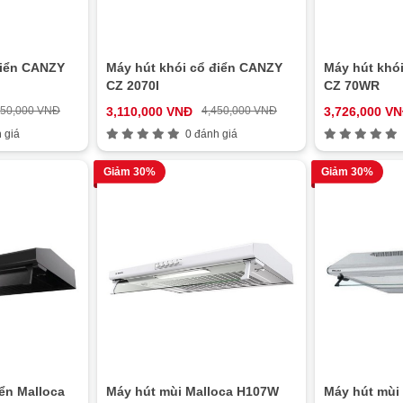
điển CANZY
Máy hút khói cổ điển CANZY
Máy hút khó
CZ 2070I
CZ 70WR
350,000 VNĐ
3,110,000 VNĐ
4,450,000 VNĐ
3,726,000 V
 giá
0 đánh giá
Giảm 30%
Giảm 30%
ển Malloca
Máy hút mùi Malloca H107W
Máy hút mùi