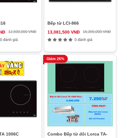
816
Bếp từ LCI-866
VNĐ
12,500,000 VNĐ
13,081,500 VNĐ
15,390,000 VNĐ
0 đánh giá
0 đánh giá
Giảm 26%
 TA 1006C
Combo Bếp từ đôi Lorca TA-