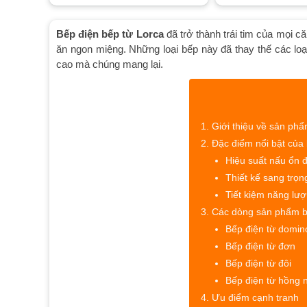
Bếp điện bếp từ Lorca
đã trở thành trái tim của mọi că
ăn ngon miệng. Những loại bếp này đã thay thế các loại 
cao mà chúng mang lại.
Giới thiệu về sản phẩ
Đặc điểm nổi bật của
Hiệu suất nấu ổn 
Thiết kế sang trọng
Tiết kiệm năng lư
Các dòng sản phẩm b
Bếp điện từ domin
Bếp điện từ đơn
Bếp điện từ đôi
Bếp điện từ hồng 
Ưu điểm cạnh tranh