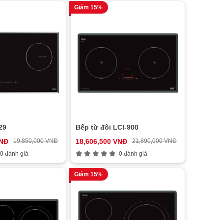
Giảm 15%
29
Bếp từ đôi LCI-900
VNĐ
19,850,000 VNĐ
18,606,500 VNĐ
21,890,000 VNĐ
0 đánh giá
0 đánh giá
Giảm 15%