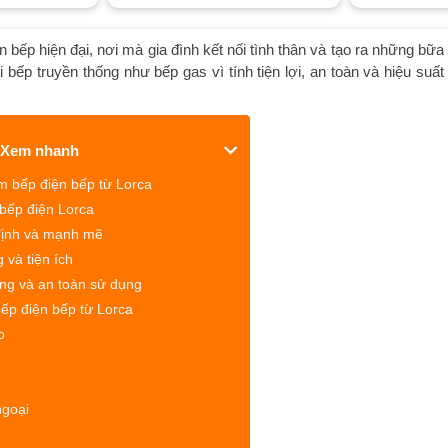
n bếp hiện đại, nơi mà gia đình kết nối tình thân và tạo ra những bữa
bếp truyền thống như bếp gas vì tính tiện lợi, an toàn và hiệu suất
Xem nhanh
m bếp điện bếp từ Lorca
 bếp điện Lorca
định và mạnh mẽ
 và tiện ích
ợng và an toàn sử dụng
ếp điện bếp từ Lorca
o
ngoại