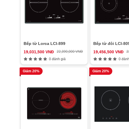
Bếp từ Lorca LCI-899
Bếp từ đôi LCI-8
19,031,500 VNĐ
22,390,000 VNĐ
19,456,500 VNĐ
2
0 đánh giá
0 đánh
Giảm 20%
Giảm 20%