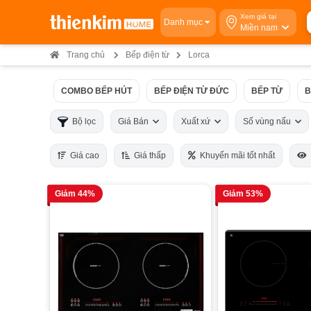
Xem giá tại
Danh mục
Miền nam
Trang chủ
Bếp điện từ
Lorca
COMBO BẾP HÚT
BẾP ĐIỆN TỪ ĐỨC
BẾP TỪ
B
Bộ lọc
Giá Bán
Xuất xứ
Số vùng nấu
Giá cao
Giá thấp
Khuyến mãi tốt nhất
Giảm 44%
Giảm 53%