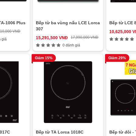
TA-1006 Plus
Bếp từ ba vùng nấu LCE Lorca
Bếp từ LCE 
307
510,000 VNĐ
10,625,000 
15,291,500 VNĐ
17,990,000 VNĐ
 giá
0 đánh giá
Giảm 15%
Giảm 29%
1017C
Bếp từ TA Lorca 1018C
Bếp từ đôi -