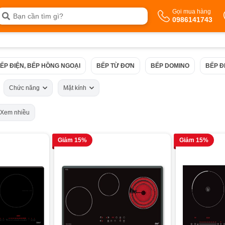
Gọi mua hàng
0986141743
ẾP ĐIỆN, BẾP HỒNG NGOẠI
BẾP TỪ ĐƠN
BẾP DOMINO
BẾP Đ
Chức năng
Mặt kính
Xem nhiều
Giảm 15%
Giảm 15%