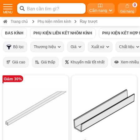
0
Cẩm nang
Giỏ hàng
Ray trượt
Trang chủ
Phụ kiện nhôm kính
BAS KÍNH
PHỤ KIỆN LIÊN KẾT NHÔM KÍNH
PHỤ KIỆN KẾT HỢP
Bộ lọc
Thương hiệu
Giá
Xuất xứ
Chất liệu
Giá cao
Giá thấp
Khuyến mãi tốt nhất
Xem nhiều
Giảm 30%