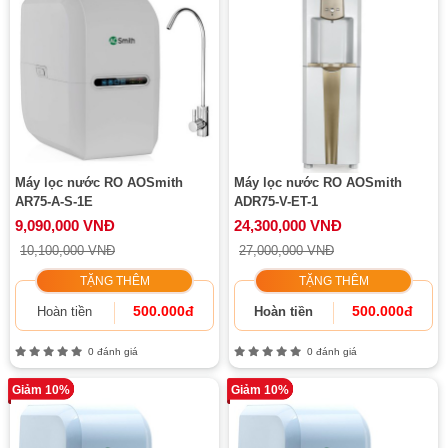
Máy lọc nước RO AOSmith
Máy lọc nước RO AOSmith
AR75-A-S-1E
ADR75-V-ET-1
9,090,000 VNĐ
24,300,000 VNĐ
10,100,000 VNĐ
27,000,000 VNĐ
TẶNG THÊM
TẶNG THÊM
500.000đ
500.000đ
Hoàn tiền
Hoàn tiền
0 đánh giá
0 đánh giá
Giảm 10%
Giảm 10%