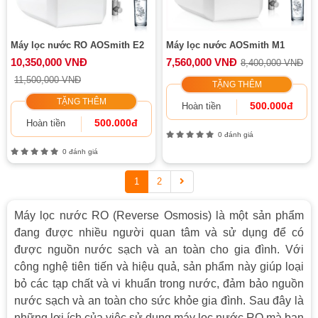
Máy lọc nước RO AOSmith E2
Máy lọc nước AOSmith M1
10,350,000 VNĐ
7,560,000 VNĐ
8,400,000 VNĐ
11,500,000 VNĐ
TẶNG THÊM
TẶNG THÊM
500.000đ
Hoàn tiền
500.000đ
Hoàn tiền
0 đánh giá
0 đánh giá
1
2
Máy lọc nước RO (Reverse Osmosis) là một sản phẩm
đang được nhiều người quan tâm và sử dụng để có
được nguồn nước sạch và an toàn cho gia đình. Với
công nghệ tiên tiến và hiệu quả, sản phẩm này giúp loại
bỏ các tạp chất và vi khuẩn trong nước, đảm bảo nguồn
nước sạch và an toàn cho sức khỏe gia đình. Sau đây là
những lợi ích của việc sử dụng máy lọc nước RO mà bạn