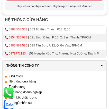
Hiện chưa có nhận xét nào. Hãy là người nhận xét đầu tiên
Tính Năng Thông Minh Của Máy Lọc
Nước RO
HỆ THỐNG CỬA HÀNG
Máy lọc nước RO có tính năng thông minh vượt trội với
0888 533 303
303 Tô Hiến Thành, P.13, Q.10
màn hình hiển thị LCD và các cảm biến thông minh. Sản
phẩm này có thể tự động bật và tắt khi cần thiết, đồng
0854 320 088
121 Bạch Đằng, P. 15, Q. Bình Thạnh, TPHCM
thời cũng cung cấp các thông tin về chất lượng nước và
0987 863 580
535 Tân Sơn, P. 12, Q. Gò Vấp, TPHCM
tuổi thọ của các màng lọc để người dùng có thể thay thế
0378771123
159 Nguyễn Hữu Thọ, Phường Hoà Cường, Thành Phố
kịp thời. Sản phẩm còn được trang bị hệ thống cảnh báo
Đà Nẵng
và bảo vệ an toàn, giúp người dùng yên tâm sử dụng sản
THÔNG TIN CÔNG TY
phẩm một cách an toàn và tiện lợi.
Lợi Ích Của Máy Lọc Nước RO Cho Sức
Giới thiệu
Hệ thống cửa hàng
Khỏe
Tuyển dụng
Bán hàng doanh nghiệp
Máy lọc nước RO giúp loại bỏ các tạp chất và vi khuẩn
Cam kết chất lượng
trong nước, giúp đảm bảo nguồn nước sạch và an toàn
Đội ngũ nhân sự
cho sức khỏe gia đình. Sản phẩm này giúp giảm thiểu