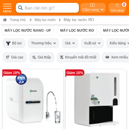
0
Cẩm nang
Giỏ hàng
Máy lọc nước RO
Trang chủ
Máy lọc nước
MÁY LỌC NƯỚC NANO - UF
MÁY LỌC NƯỚC RO
MÁY LỌC NƯỚ
Bộ lọc
Thương hiệu
Giá
Xuất xứ
Kiểu dáng
Giá cao
Giá thấp
Khuyến mãi tốt nhất
Xem nhiều
Giảm 10%
Giảm 10%