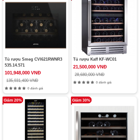
Tủ rượu Smeg CVI621RWNR3
Tủ rượu Kaff KF-WC01
535.14.571
21,500,000 VNĐ
101,948,000 VNĐ
28,680,000 VNĐ
135,931,400 VNĐ
0 đánh giá
0 đánh giá
Giảm 20%
Giảm 30%