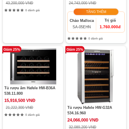
43,200,000 VNĐ
24,743,000 VNĐ
0 đánh giá
TẶNG THÊM
Trị giá
Chảo Malloca
1.760.000đ
SA-05EHN
0 đánh giá
Giảm 25%
Giảm 25%
Tủ rượu âm Hafele HW-B36A
538.11.800
15,916,500 VNĐ
21,222,300 VNĐ
Tủ rượu Hafele HW-G32A
534.16.960
0 đánh giá
24,066,000 VNĐ
32,089,200 VNĐ