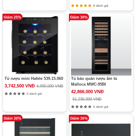
9 đánh giá
Giảm 25%
Giảm 30%
Tủ rượu mini Hafele 539.15.060
Tủ bảo quản rượu âm tủ
Malloca MWC-95BI
3,742,500 VNĐ
4,990,000 VNĐ
42,866,000 VNĐ
0 đánh giá
61,236,000 VNĐ
0 đánh giá
Giảm 30%
Giảm 30%