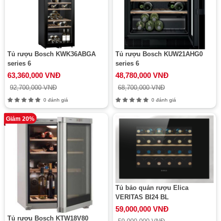
Tủ rượu Bosch KWK36ABGA
Tủ rượu Bosch KUW21AHG0
series 6
series 6
63,360,000 VNĐ
48,780,000 VNĐ
92,700,000 VNĐ
68,700,000 VNĐ
0 đánh giá
0 đánh giá
Giảm 20%
Tủ bảo quản rượu Elica
VERITAS BI24 BL
59,000,000 VNĐ
Tủ rượu Bosch KTW18V80