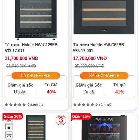
Tủ rượu Hafele HW-C129FB
Tủ rượu Hafele HW-C62BB
533.17.011
533.17.001
21,700,000 VNĐ
17,703,000 VNĐ
31,040,000 VNĐ
25,290,000 VNĐ
XẢ KHO HAFELE
XẢ KHO HAFELE
Trị Giá
Trị giá
Giảm giá sốc
Giảm giá Sốc
40%
41%
Ưu đãi
Ưu đãi
0 đánh giá
0 đánh giá
Giảm 30%
Giảm 25%