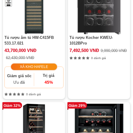
Tủ rượu âm tủ HW-C415FB
Tủ rượu Kocher KWEU-
533.17.021
1012BPro
43,700,000 VNĐ
7,492,500 VNĐ
9,990,000 VNĐ
62,430,000 VNĐ
0 đánh giá
XẢ KHO HAFELE
Trị giá
Giảm giá sốc
45%
Ưu đãi
0 đánh giá
Giảm 32%
Giảm 29%