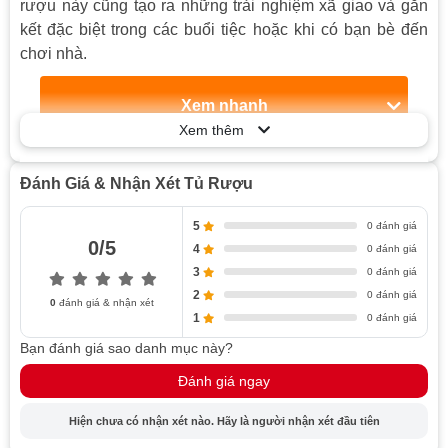
rượu này cũng tạo ra những trải nghiệm xã giao và gắn
kết đặc biệt trong các buổi tiệc hoặc khi có bạn bè đến
chơi nhà.
Xem nhanh
Xem thêm
Giới thiệu về tủ bảo quản rượu vang
Vai trò của tủ trữ rượu vang
Đánh Giá & Nhận Xét Tủ Rượu
Tại sao nên sử dụng?
Các loại tủ rượu bảo quản phổ biến
5
0 đánh giá
0/5
Theo kiểu dáng của tủ trữ rượu vang
4
0 đánh giá
3
0 đánh giá
Theo kích thước của tủ rượu vang cao cấp
2
0 đánh giá
Theo mức độ điều chỉnh
0
đánh giá & nhận xét
1
0 đánh giá
Tính năng và phụ kiện thông minh
Bạn đánh giá sao danh mục này?
Hệ thống làm lạnh
Đánh giá ngay
Các phụ kiện bổ sung - Nâng cao trải nghiệm sử
dụng
Hiện chưa có nhận xét nào. Hãy là người nhận xét đầu tiên
Các yếu tố cần xem xét khi mua tủ rượu vang