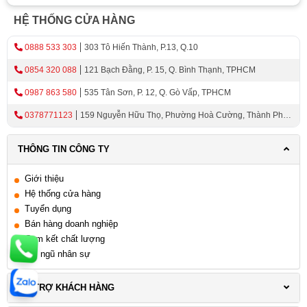
Kích thước và diện tích
HỆ THỐNG CỬA HÀNG
Vật liệu và chất lượng
Thiết kế và phong cách của tủ rượu nhập khẩu
0888 533 303
303 Tô Hiến Thành, P.13, Q.10
Điều kiện bảo quản rượu vang
0854 320 088
121 Bạch Đằng, P. 15, Q. Bình Thạnh, TPHCM
Bảo dưỡng và chăm sóc tủ rượu vang đúng cách
0987 863 580
535 Tân Sơn, P. 12, Q. Gò Vấp, TPHCM
Cách vệ sinh và bảo dưỡng định kỳ
0378771123
159 Nguyễn Hữu Thọ, Phường Hoà Cường, Thành Phố
Bảo quản tốt để tăng tuổi thọ của tủ rượu vang
Đà Nẵng
cao cấp
THÔNG TIN CÔNG TY
Hướng dẫn sửa chữa cơ bản khi cần thiết
Giới thiệu
Giới Thiệu Về Tủ Bảo Quản Rượu Vang
Hệ thống cửa hàng
Tuyển dụng
Tủ bảo quản rượu
là là một món đồ nội thất giống như
Bán hàng doanh nghiệp
hầm rượu. Thiết bị sẽ giữ nhiệt độ ổn định và độ ẩm phù
Cam kết chất lượng
Đội ngũ nhân sự
hợp để lưu trữ rượu dài hạn. Sản phẩm có thiết kế được
cách âm, có giá đỡ, cửa, đèn chiếu sáng và hệ thống làm
HỖ TRỢ KHÁCH HÀNG
lạnh như một hầm rượu.