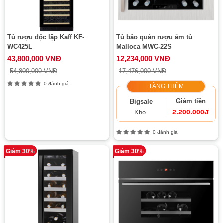
Tủ rượu độc lập Kaff KF-
Tủ bảo quản rượu âm tủ
WC425L
Malloca MWC-22S
43,800,000 VNĐ
12,234,000 VNĐ
54,800,000 VNĐ
17,476,000 VNĐ
0 đánh giá
TẶNG THÊM
Giảm tiền
Bigsale
2.200.000đ
Kho
0 đánh giá
Giảm 30%
Giảm 30%