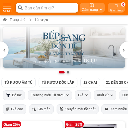
0
Cẩm nang
Giỏ hàng
Tủ rượu
Trang chủ
TỦ RƯỢU ÂM TỦ
TỦ RƯỢU ĐỘC LÂP
12 CHAI
21 ĐẾN 28 C
Bộ lọc
Thương hiệu Tủ rượu
Giá
Xuất xứ
Dun
Giá cao
Giá thấp
Khuyến mãi tốt nhất
Xem nhiều
Giảm 25%
Giảm 25%