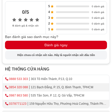
Đặc điểm chung
5
0 đánh giá
0/5
4
0 đánh giá
Lợi ích của việc sử dụng bồn tắm thiết kế âm
3
0 đánh giá
Tính năng cần xem xét khi lựa chọn bồn tắm lắp
2
0 đánh giá
đặt âm
0
đánh giá & nhận xét
1
0 đánh giá
Kích thước và thiết kế của bồn tắm
Bạn đánh giá sao danh mục này?
Chất liệu bồn tắm
Đánh giá ngay
Hệ thống xả nước và chống tràn
Tính năng massage và tiện ích bổ sung
Hiện chưa có nhận xét nào. Hãy là người nhận xét đầu tiên
Gợi ý các loại bồn tắm âm dành cho bạn
Bồn tắm chữ nhật
HỆ THỐNG CỬA HÀNG
Bồn tắm tròn
0888 533 303
303 Tô Hiến Thành, P.13, Q.10
Lưu ý khi chọn mua
Xem xét chất liệu và chất lượng bồn tắm
0854 320 088
121 Bạch Đằng, P. 15, Q. Bình Thạnh, TPHCM
Kiểm tra kích thước và thiết kế phù hợp với
0987 863 580
535 Tân Sơn, P. 12, Q. Gò Vấp, TPHCM
không gian
0378771123
159 Nguyễn Hữu Thọ, Phường Hoà Cường, Thành Phố
Xem xét tính năng và tiện ích bổ sung
Đà Nẵng
Xem xét giá cả và ngân sách