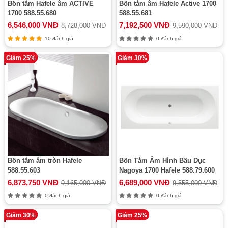
Bồn tắm Hafele âm ACTIVE
Bồn tắm âm Hafele Active 1700
1700 588.55.680
588.55.681
6,546,000 VNĐ
7,192,500 VNĐ
8,728,000 VNĐ
9,590,000 VNĐ
10 đánh giá
0 đánh giá
Giảm 25%
Giảm 30%
Bồn tắm âm tròn Hafele
Bồn Tắm Âm Hình Bầu Dục
588.55.603
Nagoya 1700 Hafele 588.79.600
6,873,750 VNĐ
6,689,000 VNĐ
9,165,000 VNĐ
9,555,000 VNĐ
0 đánh giá
0 đánh giá
Giảm 30%
Giảm 25%