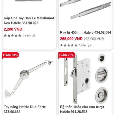
Nắp Che Tay Bản Lề Metallamat
Neo Hafele 334.90.022
2,200 VNĐ
Ray bi 450mm Hafele 494.02.064
0 đánh giá
268,000 VNĐ
268,000 VNĐ
0 đánh giá
Giảm 30%
Giảm 25%
Tay nâng Hafele Duo Forte
Bộ thân khóa cho cửa trượt
373.66.632
Hafele 911.26.523