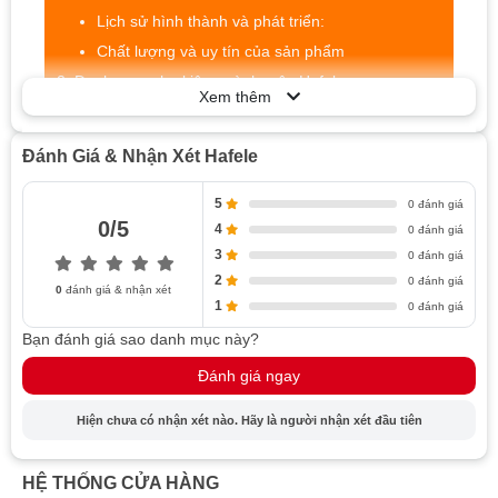
Lịch sử hình thành và phát triển:
Chất lượng và uy tín của sản phẩm
Danh mục phụ kiện ngành mộc Hafele
Xem thêm
Tay nắm và bản lề Hafele
Ray trượt và hệ thống trượt
Đánh Giá & Nhận Xét Hafele
Khóa và phụ kiện an toàn
Ưu điểm của phụ kiện ngành mộc Hafele
5
0 đánh giá
0/5
4
Chất lượng vượt trội
0 đánh giá
3
0 đánh giá
Sự đa dạng trong thiết kế và chủng loại
2
0 đánh giá
Hỗ trợ đội ngũ tư vấn chuyên nghiệp
0
đánh giá & nhận xét
1
0 đánh giá
Hướng dẫn sử dụng và bảo quản phụ kiện ngành
Bạn đánh giá sao danh mục này?
mộc Hafele
Đánh giá ngay
Hướng dẫn lắp đặt và sử dụng đúng cách
Bảo quản để bảo đảm tuổi thọ và hiệu suất
Hiện chưa có nhận xét nào. Hãy là người nhận xét đầu tiên
Giới Thiệu Về Hafele
HỆ THỐNG CỬA HÀNG