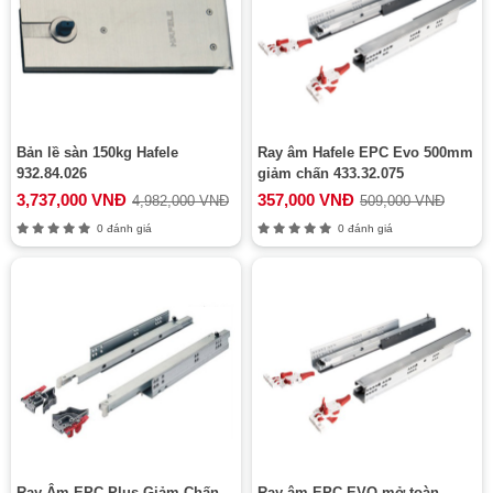
Bản lề sàn 150kg Hafele
Ray âm Hafele EPC Evo 500mm
932.84.026
giảm chấn 433.32.075
3,737,000 VNĐ
357,000 VNĐ
4,982,000 VNĐ
509,000 VNĐ
0 đánh giá
0 đánh giá
Ray Âm EPC Plus Giảm Chấn
Ray âm EPC EVO mở toàn