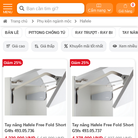
0
Cẩm nang
Giỏ hàng
Hafele
Trang chủ
Phụ kiện ngành mộc
BẢN LỀ
PITTONG CHỐNG TỦ
RAY TRƯỢT - RAY BI
TAY NẮM
Giá cao
Giá thấp
Khuyến mãi tốt nhất
Xem nhiều
Giảm 25%
Giảm 25%
Tay nâng Hafele Free Fold Short
Tay nâng Hafele Free Fold Short
G4fs 493.05.736
G5fs 493.05.737